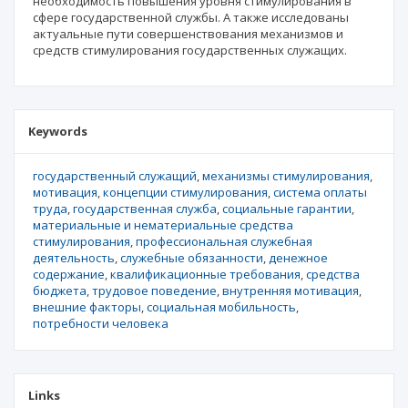
необходимость повышения уровня стимулирования в
сфере государственной службы. А также исследованы
актуальные пути совершенствования механизмов и
средств стимулирования государственных служащих.
Keywords
государственный служащий
механизмы стимулирования
мотивация
концепции стимулирования
система оплаты
труда
государственная служба
социальные гарантии
материальные и нематериальные средства
стимулирования
профессиональная служебная
деятельность
служебные обязанности
денежное
содержание
квалификационные требования
средства
бюджета
трудовое поведение
внутренняя мотивация
внешние факторы
социальная мобильность
потребности человека
Links