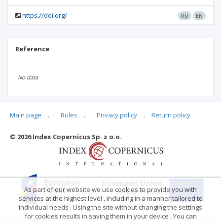
https://doi.org/
RU
EN
Reference
No data
Main page
.
Rules
.
Privacy policy
.
Return policy
Articles quoting
© 2026 Index Copernicus Sp. z o.o.
No data
As part of our website we use cookies to provide you with
services at the highest level , including in a manner tailored to
individual needs . Using the site without changing the settings
for cookies results in saving them in your device . You can