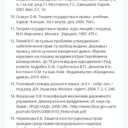
ч. / за заг. ред. Г.І. Мостового, Г.С. Одінцової). Харків,
2001. Вип. 2 С. 10.
Скакун О.Ф. Теория государства и права : учебник.
Харків : Консум ; Ун-т внутр. дел, 2000. 704 с.
Теория государства и права : курс лекций / под ред.
М.Н. Марченко. Москва : Зерцало, 1997. 475 с.
Тихий В.П. Актуальні проблеми утвердження і
забезпечення прав та свобод людини. Держава і
права у світлі сучасної юридичної думки: Збірник
наукових на пошану академіка Юрія Сергійовича
Шемшученко. До 75-річчя від дня народження / Ред.
колегія: Андрійко О.Ф., Горбатенко В.П., Денисов В.Н.,
Костенко О.М. та інші. Київ : Видавництво «Юридична
думка», 2010. 456 с.
Толковый словарь руського языка : в 4 т. : собр. соч. /
под ред. Д.Н. Ушакова. Москва : Адепт, 2004. Т. 2. С. 245.
Федорчак О.В. Класифікація механізмів державного
управління. Демократичне врядування: зб. наук.пр.
Львів : ЛРІДУ НАДУ, 2008. URL : http://www.nbuv.gov.ua/e-
journals/DeVr/2008-01/O_Fedorchak.pdf.
Червякова Е.Б. Защита конституционных прав
граждан средствами прокурорського надзора