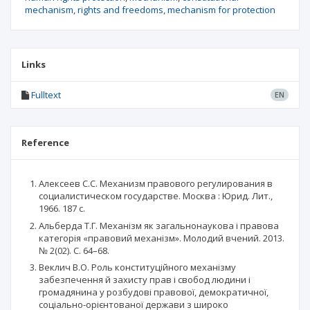
mechanism
rights and freedoms
mechanism for protection
Links
Fulltext
EN
Reference
Алексеев С.С. Механизм правового регулирования в
социалистическом государстве. Москва : Юрид. Лит.,
1966. 187 с.
Альберда Т.Г. Механізм як загальнонаукова і правова
категорія «правовий механізм». Молодий вчений. 2013.
№ 2(02). С. 64–68.
Веклич В.О. Роль конституційного механізму
забезпечення й захисту прав і свобод людини і
громадянина у розбудові правової, демократичної,
соціально-орієнтованої держави з широко