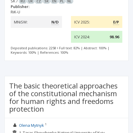
SK
/
RU
UK
CZ
SK
EN
PL
NL
Publisher:
RiK-U
MNiSW:
N/D
ICV 2025:
E/P
ICV 2024:
98.96
Deposited publications: 2258
Full text: 82%
|
Abstract: 100%
|
Keywords: 100%
|
References: 100%
The basic theoretical approaches
of the constitutional mechanism
for human rights and freedoms
protection
1
Olena Mytnyk
1. Taras Shevchenko National University of Kyiv