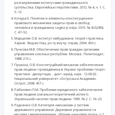
розгалуженими інститутами громадянського
суспільства. Європейські перспективи. 2012. № 4, ч. 1. С.
5–12.
Кочура Е. Понятие и элементы конституционно-
правового механизма защиты прав и свобод
человека и гражданина. Legea şi viaţa. 2015. № 4/2(280).
С. 47–52.
Марцеляк О.В. Інститут омбудсмана: теорія і практика.
Харків : Вид-во Нац. ун-ту внутр. справ, 2004. 450 с.
Пучкова М.В. Обеспечение прав граждан органами
управления союзных республик. Москва : Политиздат,
1988. 213 с.
Пушкіна, О.В. Конституційний механізм забезпечення
прав людини і громадянина в Україні: проблеми теорії і
практики : дисертація… докт. юрид. наук : 12.00.02 ;
Національний університет «Острозька Академія».
Острог, 2008. 457 с.
Рабінович П.М. Проблеми юридичного забезпечення
прав людини (загальнотеоретичний аспект).
Український часопис прав людини. 1995. № 2. С. 16–23.
Радченко О.В. Категорія «механізм» у системі
державного управління. Державне управління та
місцеве самоврядування : збірник наукових праць: у 2