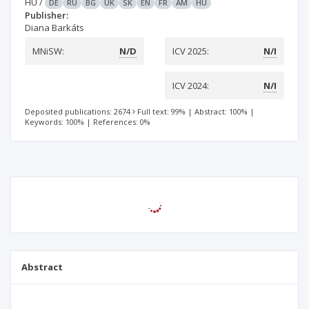
HU
/
DE
RU
BG
UK
SK
EN
FR
AM
HU
Publisher:
Diana Barkáts
MNiSW:
N/D
ICV 2025:
N/I
ICV 2024:
N/I
Deposited publications: 2674
Full text: 99%
|
Abstract: 100%
|
Keywords: 100%
|
References: 0%
Abstract