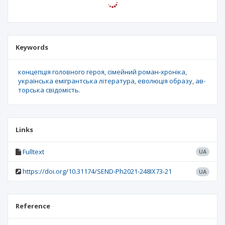
Keywords
концепція головного героя
сімейний роман-хроніка
українська емігрантська література
еволюція образу
ав-
торська свідомість.
Links
Fulltext
UA
https://doi.org/10.31174/SEND-Ph2021-248IX73-21
UA
Reference