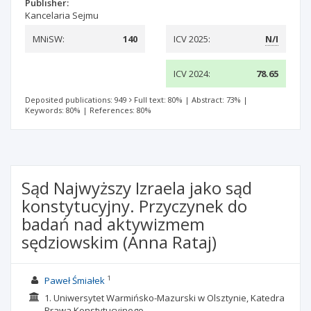
Publisher:
Kancelaria Sejmu
MNiSW:
140
ICV 2025:
N/I
ICV 2024:
78.65
Deposited publications: 949
Full text: 80%
|
Abstract: 73%
|
Keywords: 80%
|
References: 80%
Sąd Najwyższy Izraela jako sąd
konstytucyjny. Przyczynek do
badań nad aktywizmem
sędziowskim (Anna Rataj)
1
Paweł Śmiałek
1. Uniwersytet Warmińsko-Mazurski w Olsztynie, Katedra
Prawa Konstytucyjnego