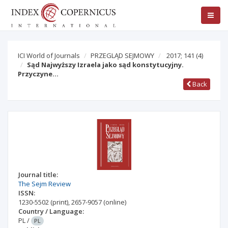
ICI World of Journals
PRZEGLĄD SEJMOWY
2017; 141
(4)
Sąd Najwyższy Izraela jako sąd konstytucyjny.
Przyczyne…
Back
Journal title:
The Sejm Review
ISSN:
1230-5502
(print)
,
2657-9057
(online)
Country / Language:
PL
/
PL