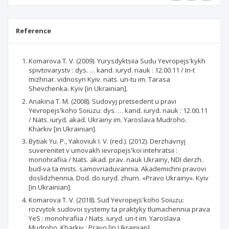
Reference
Komarova T. V. (2009). Yurysdyktsiia Sudu Yevropejs'kykh
spivtovarystv : dys. … kand. iuryd. nauk : 12.00.11 / In-t
mizhnar. vidnosyn Kyiv. nats. un-tu im. Tarasa
Shevchenka. Kyiv [in Ukrainian].
Anakina T. M. (2008). Sudovyj pretsedent u pravi
Yevropejs'koho Soiuzu: dys. … kand. iuryd. nauk : 12.00.11
/ Nats. iuryd. akad. Ukrainy im. Yaroslava Mudroho.
Kharkiv [in Ukrainian].
Bytiak Yu. P., Yakoviuk I. V. (red.). (2012). Derzhavnyj
suverenitet v umovakh ievropejs'koi intehratsii :
monohrafiia / Nats. akad. prav. nauk Ukrainy, NDI derzh.
bud-va ta mists. samovriaduvannia. Akademichni pravovi
doslidzhennia. Dod. do iuryd. zhurn. «Pravo Ukrainy». Kyiv
[in Ukrainian].
Komarova T. V. (2018). Sud Yevropejs'koho Soiuzu:
rozvytok sudovoi systemy ta praktyky tlumachennia prava
YeS : monohrafiia / Nats. iuryd. un-t im. Yaroslava
Mudroho. Kharkiv : Pravo [in Ukrainian].