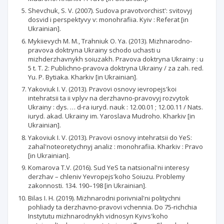
Shevchuk, S. V. (2007). Sudova pravotvorchist': svitovyj
dosvid i perspektyvy v: monohrafiia. Kyiv : Referat [in
Ukrainian].
Mykiievych M. M., Trahniuk O. Ya. (2013). Mizhnarodno-
pravova doktryna Ukrainy schodo uchasti u
mizhderzhavnykh soiuzakh. Pravova doktryna Ukrainy : u
5 t. T. 2: Publichno-pravova doktryna Ukrainy / za zah. red.
Yu. P. Bytiaka. Kharkiv [in Ukrainian].
Yakoviuk I. V. (2013). Pravovi osnovy ievropejs'koi
intehratsii ta ii vplyv na derzhavno-pravovyj rozvytok
Ukrainy : dys. … d-ra iuryd. nauk : 12.00.01 ; 12.00.11 / Nats.
iuryd. akad. Ukrainy im. Yaroslava Mudroho. Kharkiv [in
Ukrainian].
Yakoviuk I. V. (2013). Pravovi osnovy intehratsii do YeS:
zahal'noteoretychnyj analiz : monohrafiia. Kharkiv : Pravo
[in Ukrainian].
Komarova T.V. (2016). Sud YeS ta natsional'ni interesy
derzhav – chleniv Yevropejs'koho Soiuzu. Problemy
zakonnosti. 134. 190–198 [in Ukrainian].
Bilas I. H. (2019). Mizhnarodni porivnial'ni politychni
pohliady ta derzhavno-pravovi vchennia. Do 75-richchia
Instytutu mizhnarodnykh vidnosyn Kyivs'koho