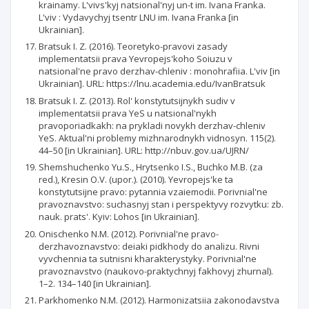
krainamy. L'vivs'kyj natsional'nyj un-t im. Ivana Franka.
L'viv : Vydavychyj tsentr LNU im. Ivana Franka [in
Ukrainian].
Bratsuk I. Z. (2016). Teoretyko-pravovi zasady
implementatsii prava Yevropejs'koho Soiuzu v
natsional'ne pravo derzhav-chleniv : monohrafiia. L'viv [in
Ukrainian]. URL: https://lnu.academia.edu/IvanBratsuk
Bratsuk I. Z. (2013). Rol' konstytutsijnykh sudiv v
implementatsii prava YeS u natsional'nykh
pravoporiadkakh: na prykladi novykh derzhav-chleniv
YeS. Aktual'ni problemy mizhnarodnykh vidnosyn. 115(2).
44–50 [in Ukrainian]. URL: http://nbuv.gov.ua/UJRN/
Shemshuchenko Yu.S., Hrytsenko I.S., Buchko M.B. (za
red.), Kresin O.V. (upor.). (2010). Yevropejs'ke ta
konstytutsijne pravo: pytannia vzaiemodii. Porivnial'ne
pravoznavstvo: suchasnyj stan i perspektyvy rozvytku: zb.
nauk. prats'. Kyiv: Lohos [in Ukrainian].
Onischenko N.M. (2012). Porivnial'ne pravo-
derzhavoznavstvo: deiaki pidkhody do analizu. Rivni
vyvchennia ta sutnisni kharakterystyky. Porivnial'ne
pravoznavstvo (naukovo-praktychnyj fakhovyj zhurnal).
1–2. 134–140 [in Ukrainian].
Parkhomenko N.M. (2012). Harmonizatsiia zakonodavstva