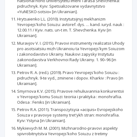
natsional'noho universytetu imeni Tarasa Shevchenka:
pidruchnyk. Kyiv: Spetsializovane vydavnytstvo
«YuNESKO-sotsio» [in Ukrainian].
Hrytsaienko L.L. (2010). Instytutsijnyj mekhanizm
Yevropejs'koho Soiuzu: avtoref. dys. … kand. iuryd. nauk :
12.00.11 / Kyiv. nats. un-t im. T. Shevchenka. Kyiv [in
Ukrainian].
Muravjov V. I. (2015). Pravovi instrumenty realizatsii Uhody
pro asotsiatsiiu mizh Ukrainoiu ta Yevropejs'kym Soiuzom
i zakonodavstvo Ukrainy. Naukovi zapysky Instytutu
zakonodavstva Verkhovnoi Rady Ukrainy. 1. 90–96 [in
Ukrainian].
Petrov R. A. (red.). (2019). Pravo Yevropejs'koho Soiuzu :
pidruchnyk. 9-te vyd., zminene i dopov. Kharkiv : Pravo [in
Ukrainian].
Smyrnova K.V. (2015). Pravove rehuliuvannia konkurentsii
v Yevropejs'komu Soiuzi: teoriia i praktyka : monohrafiia.
Odesa : Feniks [in Ukrainian].
Petrov R.A. (2011). Transpozytsyia «acquis» Evropejskoho
Soiuza v pravovye systemy tret'ykh stran: monohrafiia.
Kyiv: Ystyna [in Ukrainian].
Mykiievych M. M. (2001). Mizhnarodno-pravovi aspekty
spivrobitnytstva Yevropejs'koho Soiuzu z tretimy