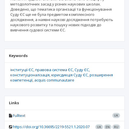
методологічних засад у різних наукових школах.
Доведено, що тематика організації та функціонування
Суду ЄС ще не була предметом комплексного
дослідження, а наявні наукові дослідження потребують
наукового розвитку та пошуку нових підходів до
вивчення судової системи ЄС.
Keywords
інституції ЄС
правова система ЄС
Суду ЄС
конституціоналізація
юрисдикція Суду ЄС
розширення
компетенції
аcquis communautaire
Links
Fulltext
UK
https://doi.org/10.36695/2219-5521.1.2020.07
UK
EN
RU