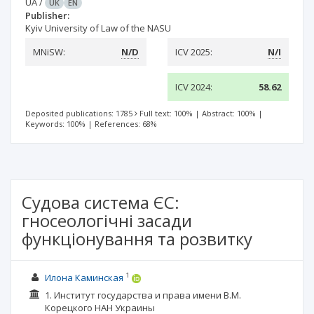
UA
/
UK
EN
Publisher:
Kyiv University of Law of the NASU
MNiSW:
N/D
ICV 2025:
N/I
ICV 2024:
58.62
Deposited publications: 1785
Full text: 100%
|
Abstract: 100%
|
Keywords: 100%
|
References: 68%
Судова система ЄС:
гносеологічні засади
функціонування та розвитку
1
Илона Каминская
1. Институт государства и права имени В.М.
Корецкого НАН Украины