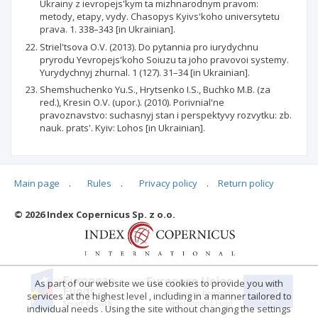
Ukrainy z ievropejs'kym ta mizhnarodnym pravom:
metody, etapy, vydy. Chasopys Kyivs'koho universytetu
prava. 1. 338–343 [in Ukrainian].
Striel'tsova O.V. (2013). Do pytannia pro iurydychnu
pryrodu Yevropejs'koho Soiuzu ta joho pravovoi systemy.
Yurydychnyj zhurnal. 1 (127). 31–34 [in Ukrainian].
Shemshuchenko Yu.S., Hrytsenko I.S., Buchko M.B. (za
red.), Kresin O.V. (upor.). (2010). Porivnial'ne
pravoznavstvo: suchasnyj stan i perspektyvy rozvytku: zb.
nauk. prats'. Kyiv: Lohos [in Ukrainian].
Main page
.
Rules
.
Privacy policy
.
Return policy
Articles quoting
© 2026 Index Copernicus Sp. z o.o.
No data
As part of our website we use cookies to provide you with
services at the highest level , including in a manner tailored to
individual needs . Using the site without changing the settings