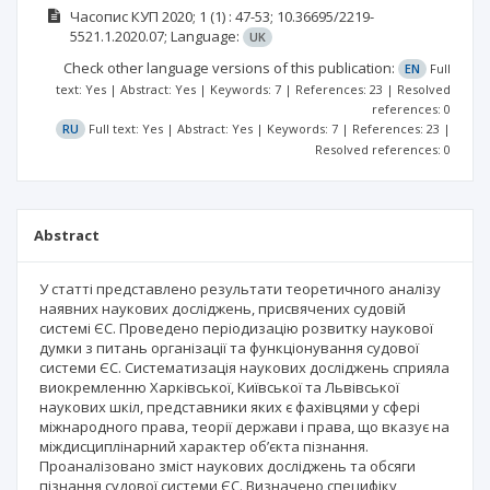
Часопис КУП
2020; 1
(1)
: 47-53;
10.36695/2219-
5521.1.2020.07;
Language:
UK
Check other language versions of this publication:
EN
Full
text: Yes | Abstract: Yes | Keywords: 7 | References: 23 | Resolved
references: 0
RU
Full text: Yes | Abstract: Yes | Keywords: 7 | References: 23 |
Resolved references: 0
Abstract
У статті представлено результати теоретичного аналізу
наявних наукових досліджень, присвячених судовій
системі ЄС. Проведено періодизацію розвитку наукової
думки з питань організації та функціонування судової
системи ЄС. Систематизація наукових досліджень сприяла
виокремленню Харківської, Київської та Львівської
наукових шкіл, представники яких є фахівцями у сфері
міжнародного права, теорії держави і права, що вказує на
міждисциплінарний характер об’єкта пізнання.
Проаналізовано зміст наукових досліджень та обсяги
пізнання судової системи ЄС. Визначено специфіку