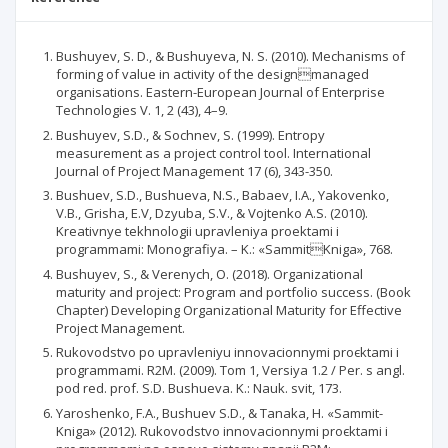
Bushuyev, S. D., & Bushuyeva, N. S. (2010). Mechanisms of
forming of value in activity of the designmanaged
organisations. Eastern-European Journal of Enterprise
Technologies V. 1, 2 (43), 4–9.
Bushuyev, S.D., & Sochnev, S. (1999). Entropy
measurement as a project control tool. International
Journal of Project Management 17 (6), 343-350.
Bushuev, S.D., Bushueva, N.S., Babaev, I.A., Yakovenko,
V.B., Grisha, E.V, Dzyuba, S.V., & Vojtenko A.S. (2010).
Kreativnye tekhnologii upravleniya proektami i
programmami: Monografiya. – K.: «SammitKniga», 768.
Bushuyev, S., & Verenych, O. (2018). Organizational
maturity and project: Program and portfolio success. (Book
Chapter) Developing Organizational Maturity for Effective
Project Management.
Rukovodstvo po upravleniyu innovacionnymi proєktami i
programmami. R2M. (2009). Tom 1, Versiya 1.2 / Per. s angl.
pod red. prof. S.D. Bushueva. K.: Nauk. svіt, 173.
Yaroshenko, F.A., Bushuev S.D., & Tanaka, H. «Sammit-
Kniga» (2012). Rukovodstvo innovacionnymi proєktami i