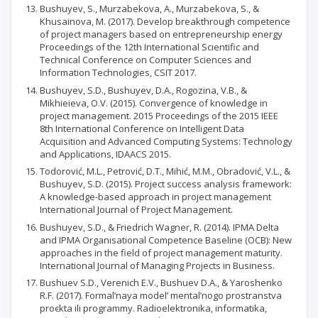
Bushuyev, S., Murzabekova, A., Murzabekova, S., &
Khusainova, M. (2017). Develop breakthrough competence
of project managers based on entrepreneurship energy
Proceedings of the 12th International Scientific and
Technical Conference on Computer Sciences and
Information Technologies, CSIT 2017.
Bushuyev, S.D., Bushuyev, D.A., Rogozina, V.B., &
Mikhieieva, O.V. (2015). Convergence of knowledge in
project management. 2015 Proceedings of the 2015 IEEE
8th International Conference on Intelligent Data
Acquisition and Advanced Computing Systems: Technology
and Applications, IDAACS 2015.
Todorović, M.L., Petrović, D.T., Mihić, M.M., Obradović, V.L., &
Bushuyev, S.D. (2015). Project success analysis framework:
A knowledge-based approach in project management
International Journal of Project Management.
Bushuyev, S.D., & Friedrich Wagner, R. (2014). IPMA Delta
and IPMA Organisational Competence Baseline (OCB): New
approaches in the field of project management maturity.
International Journal of Managing Projects in Business.
Bushuev S.D., Verenich E.V., Bushuev D.A., & Yaroshenko
R.F. (2017). Formal’naya model’ mental’nogo prostranstva
proєkta ili programmy. Radioelektronika, informatika,