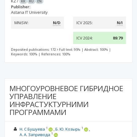
KZ
/
KK
RU
EN
Publisher:
Astana IT University
MNiSW:
N/D
ICV 2025:
N/I
ICV 2024:
89.79
Deposited publications: 172
Full text: 95%
|
Abstract: 100%
|
Keywords: 100%
|
References: 100%
МНОГОУРОВНЕВОЕ ГИБРИДНОЕ
УПРАВЛЕНИЕ
ИНФРАСТУКТУРНИМИ
ПРОГРАММАМИ
1
1
Н. С Бушуева
Б. Ю. Козырь
1
А. А. Запривода