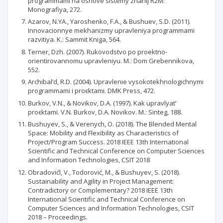
programmami na osnove sistemy znanij R2M:
Monografiya, 272.
Azarov, N.YA., Yaroshenko, F.A., & Bushuev, S.D. (2011).
Innovacionnye mekhanizmy upravleniya programmami
razvitiya. K.: Sammit Kniga, 564.
Terner, Dzh. (2007). Rukovodstvo po proektno-
orientirovannomu upravleniyu. M.: Dom Grebennikova,
552.
Archibal’d, R.D. (2004). Upravlenie vysokotekhnologichnymi
programmami i proєktami. DMK Press, 472.
Burkov, V.N., & Novikov, D.A. (1997). Kak upravlyat’
proєktami. V.N. Burkov, D.A. Novikov. M.: Sinteg, 188.
Bushuyev, S., & Verenych, O. (2018). The Blended Mental
Space: Mobility and Flexibility as Characteristics of
Project/Program Success. 2018 IEEE 13th International
Scientific and Technical Conference on Computer Sciences
and Information Technologies, CSIT 2018
Obradovićl, V., Todorović, M., & Bushuyev, S. (2018).
Sustainability and Agility in Project Management:
Contradictory or Complementary? 2018 IEEE 13th
International Scientific and Technical Conference on
Computer Sciences and Information Technologies, CSIT
2018 – Proceedings.