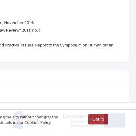
ute, November 2014.
w Review” 2011, no. l.
 and Practical Issues, Report to the Symposium on Humanitarian
ing the site without changing the
Got it!
etails in our Cookies Policy