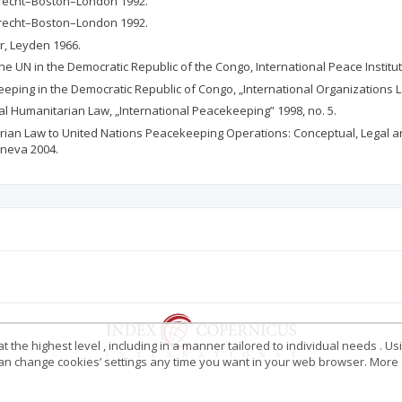
rdrecht–Boston–London 1992.
rdrecht–Boston–London 1992.
r, Leyden 1966.
 the UN in the Democratic Republic of the Congo, International Peace Instit
eping in the Democratic Republic of Congo, „International Organizations La
al Humanitarian Law, „International Peacekeeping” 1998, no. 5.
nitarian Law to United Nations Peacekeeping Operations: Conceptual, Legal
eneva 2004.
 the highest level , including in a manner tailored to individual needs . Us
 can change cookies’ settings any time you want in your web browser. More d