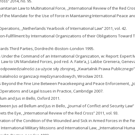
ross” 2014, no. 95.
manitarian Law to Multinational Force, „International Review of the Red Cross
of the Mandate for the Use of Force in Maintaining International Peace and
e Operations, „Netherlands Yearbook of International Law” 2011, vol. 42.
Fullfilment by International Organizations of their Obligations Toward Third
owards Third Parties, Dordrecht–Boston–London 1995.
ces Under the Command of an International Organization, w: Report: Expert 
Law to UN Mandated Forces, pod red. A. Faite’a, J. Labbe Greniera, Genev
dpowiedzialności za użycie siły zbrojnej, „Kwartalnik Prawa Publicznego” 
ziałalności organizacji międzynarodowych, Wrocław 2013.
es Beyond the Fine Line Between Peacekeeping and Peace Enforcement, „Journa
perations and Legal Issues in Practice, Cambridge 2007.
lum and Jus in Bello, Oxford 2011.
een Jus ad Bellum and Jus in Bello, „Journal of Conflict and Security Law” 
ets the Eye, „International Review of the Red Cross” 2011, vol. 93.
ation of the Condition of the Wounded and Sick in Armed Forces in the Fi
: International Military Missions and International Law, „International Human