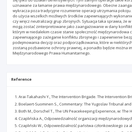
się tylko do działań defensywnych. Tym samym operacje takie korz
uznawane za łamanie prawa międzynarodowego. Obecne zaangaż
wykracza poza tradycyjne rozumienie operacji utrzymania pokoj
do użycia wszelkich możliwych środków zapewniających wykonanie 
czy wręcz neutralizacji grup zbrojnych. Sytuacja taka sprawia, ż
mogą zostać zinterpretowane jako zaangażowanie w dany konflikt
którym w niedalekim czasie stanie społeczność międzynarodowa c
zapewniającego zażeganie konfliktu zbrojnego i zapewnienie bez
podejmowania decyzji oraz podporządkowania, które w niektórych
zostaną pozbawione ochrony prawnej, a ponadto będzie można im
Międzynarodowego Prawa Humanitarnego.
Reference
Arai-Takahashi Y., The Intervention Brigade. The Intervention Br
Boelaert-Suominen S., Commentary: The Yugoslav Tribunal and th
Both M., Dorschel T., The UN Peacekeeping Experience, w: The Ha
Czaplińska A., Odpowiedzialność organizacji międzynarodowyc
Czapliński W., Odpowiedzialność państwa członkowskiego za akty