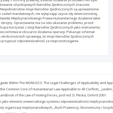
ystały z ochrony prawnej, a każde działanie przeciwko nim było
owanie sił pokojowych Narodów Zjednoczonych znacznie
u. Niejednokrotnie misje Narodów Zjednoczonych są upoważnione
zadań mandatowych, nie wyłączając użycia siły śmiercionośnej,
e w świetle Międzynarodowego Prawa Humanitarnego działania takie
 zbrojny. Opracowanie ma na celu ukazanie problemu, przed
hcąca korzystać z misji Narodów Zjednoczonych jako instrumentu
pieczeństwa w obszarze działania operacji. Pokazuje schemat
 okolicznościach sprawiają, że misje Narodów Zjednoczonych
 przypisać odpowiedzialność za nieprzestrzeganie
igade Within The MONUSCO. The Legal Challenges of Applicability and Applic
e Common Core of Humanitarian Law Applicable to All Conflicts, „Leiden Jo
ndbook of the Law of Visiting Forces, pod red. D. Flecka, Oxford 2001.
h jako element uniwersalnego systemu odpowiedzialności międzynarodow
 organizacji międzynarodowych, „Ruch Prawniczy, Ekonomiczny i Socjologic