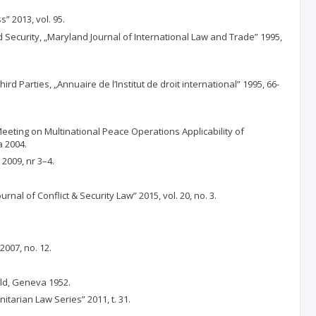
” 2013, vol. 95.
 Security, „Maryland Journal of International Law and Trade” 1995,
 Parties, „Annuaire de l’Institut de droit international” 1995, 66-
Meeting on Multinational Peace Operations Applicability of
a 2004.
2009, nr 3–4.
l of Conflict & Security Law” 2015, vol. 20, no. 3.
2007, no. 12.
eld, Geneva 1952.
itarian Law Series” 2011, t. 31.