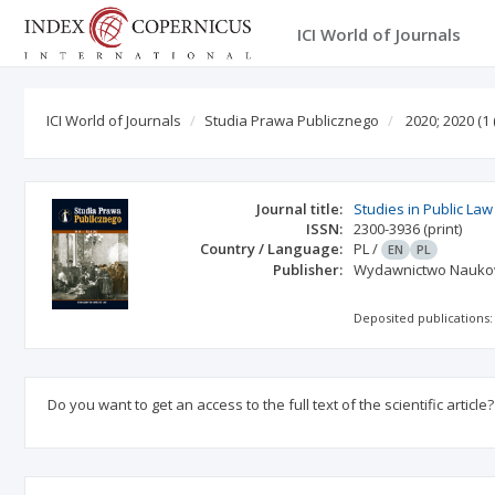
ICI World of Journals
ICI World of Journals
Studia Prawa Publicznego
2020; 2020
(1 
Journal title:
Studies in Public Law
ISSN:
2300-3936
(print)
Country / Language:
PL
/
EN
PL
Publisher:
Wydawnictwo Naukow
Deposited publications:
Do you want to get an access to the full text of the scientific article