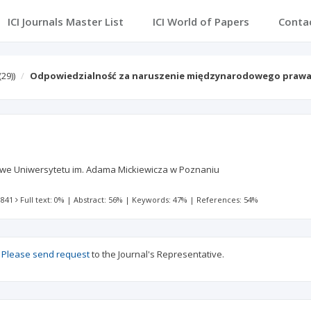
ICI Journals Master List
ICI World of Papers
Conta
(29))
Odpowiedzialność za naruszenie międzynarodowego praw
e Uniwersytetu im. Adama Mickiewicza w Poznaniu
 841
Full text: 0%
|
Abstract: 56%
|
Keywords: 47%
|
References: 54%
?
Please send request
to the Journal's Representative.