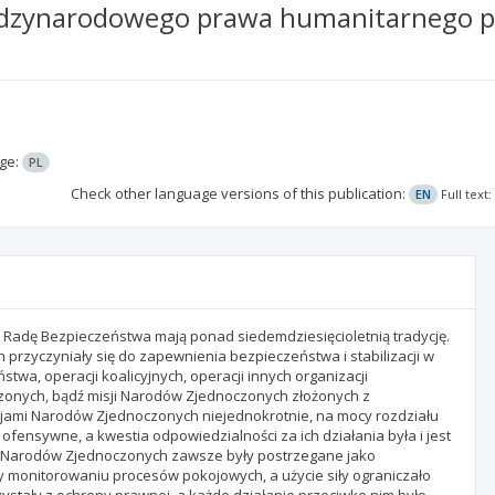
dzynarodowego prawa humanitarnego prz
ge:
PL
Check other language versions of this publication:
EN
Full text
Radę Bezpieczeństwa mają ponad siedemdziesięcioletnią tradycję.
przyczyniały się do zapewnienia bezpieczeństwa i stabilizacji w
stwa, operacji koalicyjnych, operacji innych organizacji
onych, bądź misji Narodów Zjednoczonych złożonych z
cjami Narodów Zjednoczonych niejednokrotnie, na mocy rozdziału
fensywne, a kwestia odpowiedzialności za ich działania była i jest
je Narodów Zjednoczonych zawsze były postrzegane jako
yły monitorowaniu procesów pokojowych, a użycie siły ograniczało