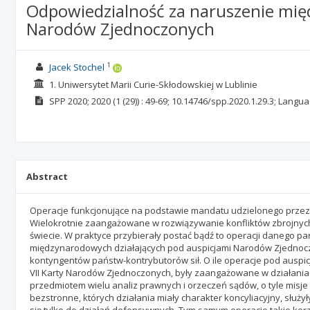
Odpowiedzialność za naruszenie mię
Narodów Zjednoczonych
1
Jacek Stochel
1. Uniwersytet Marii Curie-Skłodowskiej w Lublinie
SPP
2020; 2020
(1 (29))
: 49-69;
10.14746/spp.2020.1.29.3;
Langua
Abstract
Operacje funkcjonujące na podstawie mandatu udzielonego przez 
Wielokrotnie zaangażowane w rozwiązywanie konfliktów zbrojnych 
świecie. W praktyce przybierały postać bądź to operacji danego pań
międzynarodowych działających pod auspicjami Narodów Zjednocz
kontyngentów państw-kontrybutorów sił. O ile operacje pod auspi
VII Karty Narodów Zjednoczonych, były zaangażowane w działania o
przedmiotem wielu analiz prawnych i orzeczeń sądów, o tyle mis
bezstronne, których działania miały charakter koncyliacyjny, służ