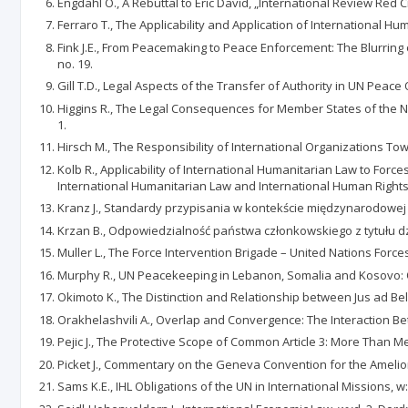
Engdahl O., A Rebuttal to Eric David, „International Review Red C
Ferraro T., The Applicability and Application of International Hu
Fink J.E., From Peacemaking to Peace Enforcement: The Blurring 
no. 19.
Gill T.D., Legal Aspects of the Transfer of Authority in UN Peac
Higgins R., The Legal Consequences for Member States of the Non-
1.
Hirsch M., The Responsibility of International Organizations T
Kolb R., Applicability of International Humanitarian Law to For
International Humanitarian Law and International Human Rights 
Kranz J., Standardy przypisania w kontekście międzynarodowej o
Krzan B., Odpowiedzialność państwa członkowskiego z tytułu d
Muller L., The Force Intervention Brigade – United Nations Forc
Murphy R., UN Peacekeeping in Lebanon, Somalia and Kosovo: O
Okimoto K., The Distinction and Relationship between Jus ad Bel
Orakhelashvili A., Overlap and Convergence: The Interaction Betw
Pejic J., The Protective Scope of Common Article 3: More Than Me
Picket J., Commentary on the Geneva Convention for the Amelior
Sams K.E., IHL Obligations of the UN in International Missions, w