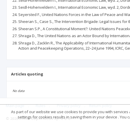
Seidl-Hohenveldern I., International Economic Law, wyd. 2, Do
Seidl-Hohenveldern I., International Economic Law, wyd. 2, Do
Seyersted F., United Nations Forces in the Law of Peace and Wa
Sheeran S., Case S., The Intervention Brigade: Legal Issues for
Sheeran S.P., A Constitutional Moment?: United Nations Peaceke
Shraga D., The United Nations as an Actor Bound by Internation
Shraga D., Zacklin R., The Applicability of International Huma
Action and Peacekeeping Operations, 22–24 June 1994, ICRC, G
Articles quoting
No data
Main page
.
Rules
.
Privacy policy
.
Return policy
As part of our website we use cookies to provide you with services at
settings for cookies results in saving them in your device . You
© 2026 Index Copernicus Sp. z o.o.