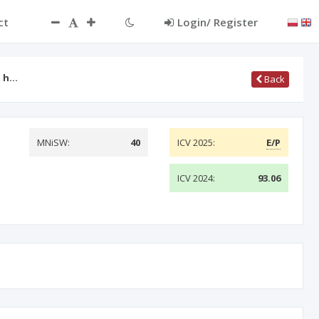
ct
Login/ Register
a h…
Back
MNiSW:
40
ICV 2025:
E/P
ICV 2024:
93.06