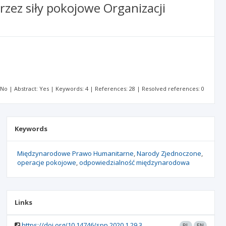
ez siły pokojowe Organizacji
: No | Abstract: Yes | Keywords: 4 | References: 28 | Resolved references: 0
Keywords
Międzynarodowe Prawo Humanitarne
Narody Zjednoczone
operacje pokojowe
odpowiedzialność międzynarodowa
Links
https://doi.org/10.14746/spp.2020.1.29.3
PL
EN