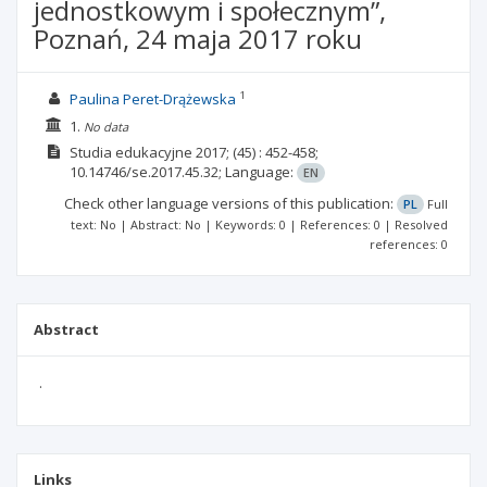
jednostkowym i społecznym”,
Poznań, 24 maja 2017 roku
1
Paulina Peret-Drążewska
1.
No data
Studia edukacyjne
2017;
(45)
: 452-458;
10.14746/se.2017.45.32;
Language:
EN
Check other language versions of this publication:
PL
Full
text: No | Abstract: No | Keywords: 0 | References: 0 | Resolved
references: 0
Abstract
.
Links