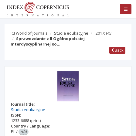
ICI World of Journals
Studia edukacyjne
2017;
(45)
Sprawozdanie z II Ogólnopolskiej
Interdyscyplinarnej Ko…
Back
Journal title:
Studia edukacyjne
ISSN:
1233-6688
(print)
Country / Language:
PL
/
n/d