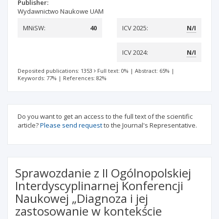
Publisher:
Wydawnictwo Naukowe UAM
MNiSW:
40
ICV 2025:
N/I
ICV 2024:
N/I
Deposited publications: 1353
Full text: 0%
|
Abstract: 65%
|
Keywords: 77%
|
References: 82%
Do you want to get an access to the full text of the scientific
article?
Please send request
to the Journal's Representative.
Sprawozdanie z II Ogólnopolskiej
Interdyscyplinarnej Konferencji
Naukowej „Diagnoza i jej
zastosowanie w kontekście