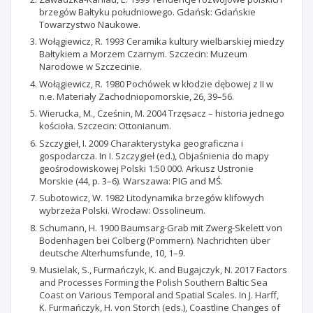
brzegów Bałtyku południowego. Gdańsk: Gdańskie
Towarzystwo Naukowe.
Wołągiewicz, R. 1993 Ceramika kultury wielbarskiej miedzy
Bałtykiem a Morzem Czarnym. Szczecin: Muzeum
Narodowe w Szczecinie.
Wołągiewicz, R. 1980 Pochówek w kłodzie dębowej z II w
n.e. Materiały Zachodniopomorskie, 26, 39–56.
Wierucka, M., Cześnin, M. 2004 Trzęsacz – historia jednego
kościoła. Szczecin: Ottonianum.
Szczygieł, I. 2009 Charakterystyka geograficzna i
gospodarcza. In I. Szczygieł (ed.), Objaśnienia do mapy
geośrodowiskowej Polski 1:50 000. Arkusz Ustronie
Morskie (44, p. 3–6). Warszawa: PIG and MŚ.
Subotowicz, W. 1982 Litodynamika brzegów klifowych
wybrzeża Polski. Wrocław: Ossolineum.
Schumann, H. 1900 Baumsarg-Grab mit Zwerg-Skelett von
Bodenhagen bei Colberg (Pommern). Nachrichten über
deutsche Alterhumsfunde, 10, 1–9.
Musielak, S., Furmańczyk, K. and Bugajczyk, N. 2017 Factors
and Processes Forming the Polish Southern Baltic Sea
Coast on Various Temporal and Spatial Scales. In J. Harff,
K. Furmańczyk, H. von Storch (eds.), Coastline Changes of