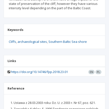
state of preservation of the cliff, however they have various
intensity level depending on the part of the Baltic Coast.
Keywords
Cliffs
archaeological sites
Southern Baltic Sea shore
Links
https://doi.org/10.14746/fpp.2018.23.01
EN
PL
Reference
Ustawa z 28.03.2003 roku: Dz. U. z 2003 r. Nr 67, poz. 621.
Zawadzka-Kahlau, E. 1999 Tendencje rozwojowe polskich