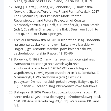
plans, Quater. Studies in Poland, Special Issue, 8589.
Deng, J., Harff, J., Zhang, W., Schneider, R., Dudzińska-
Nowak, J., Giza, A., Terefenko, P. and Furmańczyk, K. 2017
The Dynamic Equilibrium Shore Model for the
Reconstruction and Future Projection of Coastal
Morphodynamics. In J. Harff, K. Furmańczyk, H. von Storch
(eds.), Coastline Changes of the Baltic Sea from South to
East (p. 87–106). Cham: Springer.
Chmiel-Chrzanowska, M. 2018 Cicho zmarli leżą – badania
na cmentarzysku kurhanowym kultury wielbarskiej w
Bagiczu, gm. Ustronie Morskie, pow. kołobrzeski, woj.
zachodniopomorskie. Raport, 13, 85–96.
Borówka, R. 1999 Zmiany intensywności potencjalnego
transportu eolicznego na plażach wybrzeża
kołobrzeskiego w latach 1961–1993 a morfologia i
współczesny rozwój wydm przednich. In R. K. Borówka, Z.
Młynarczyk, A. Wojciechowski (eds.), Ewolucja
geosystemów nadmorskich południowego Bałtyku (p. 30–
35). Poznań – Szczecin: Bogucki Wydawnictwo Naukowe.
Biskupska, B. 2009 Warunki podłoża budowlanego. In P.
Karcz (ed.), Objaśnienia do mapy geośrodowiskowej Polski
1:50 000. Arkusz Kołobrzeg (43, p. 36). Warszawa: PIG and
MŚ.