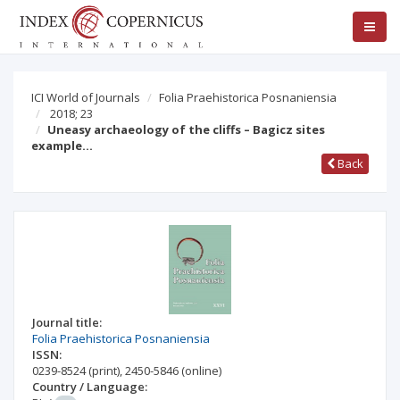
ICI World of Journals
Folia Praehistorica Posnaniensia
2018; 23
Uneasy archaeology of the cliffs – Bagicz sites
example…
Back
Journal title:
Folia Praehistorica Posnaniensia
ISSN:
0239-8524
(print)
,
2450-5846
(online)
Country / Language: