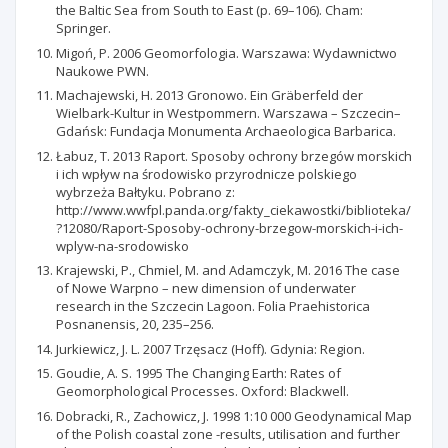
the Baltic Sea from South to East (p. 69–106). Cham:
Springer.
Migoń, P. 2006 Geomorfologia. Warszawa: Wydawnictwo
Naukowe PWN.
Machajewski, H. 2013 Gronowo. Ein Gräberfeld der
Wielbark-Kultur in Westpommern. Warszawa – Szczecin–
Gdańsk: Fundacja Monumenta Archaeologica Barbarica.
Łabuz, T. 2013 Raport. Sposoby ochrony brzegów morskich
i ich wpływ na środowisko przyrodnicze polskiego
wybrzeża Bałtyku. Pobrano z:
http://www.wwfpl.panda.org/fakty_ciekawostki/biblioteka/
?12080/Raport-Sposoby-ochrony-brzegow-morskich-i-ich-
wplyw-na-srodowisko
Krajewski, P., Chmiel, M. and Adamczyk, M. 2016 The case
of Nowe Warpno – new dimension of underwater
research in the Szczecin Lagoon. Folia Praehistorica
Posnanensis, 20, 235–256.
Jurkiewicz, J. L. 2007 Trzęsacz (Hoff). Gdynia: Region.
Goudie, A. S. 1995 The Changing Earth: Rates of
Geomorphological Processes. Oxford: Blackwell.
Dobracki, R., Zachowicz, J. 1998 1:10 000 Geodynamical Map
of the Polish coastal zone -results, utilisation and further