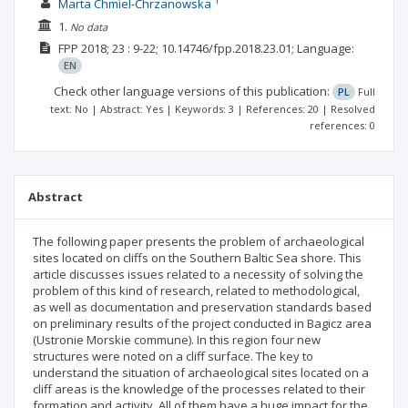
1
Marta Chmiel-Chrzanowska
1.
No data
FPP
2018; 23
: 9-22;
10.14746/fpp.2018.23.01;
Language:
EN
Check other language versions of this publication:
PL
Full
text: No | Abstract: Yes | Keywords: 3 | References: 20 | Resolved
references: 0
Abstract
The following paper presents the problem of archaeological
sites located on cliffs on the Southern Baltic Sea shore. This
article discusses issues related to a necessity of solving the
problem of this kind of research, related to methodological,
as well as documentation and preservation standards based
on preliminary results of the project conducted in Bagicz area
(Ustronie Morskie commune). In this region four new
structures were noted on a cliff surface. The key to
understand the situation of archaeological sites located on a
cliff areas is the knowledge of the processes related to their
formation and activity. All of them have a huge impact for the