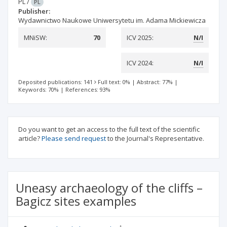
PL
/
PL
Publisher:
Wydawnictwo Naukowe Uniwersytetu im. Adama Mickiewicza
MNiSW:
70
ICV 2025:
N/I
ICV 2024:
N/I
Deposited publications: 141
Full text: 0%
|
Abstract: 77%
|
Keywords: 70%
|
References: 93%
Do you want to get an access to the full text of the scientific
article?
Please send request
to the Journal's Representative.
Uneasy archaeology of the cliffs –
Bagicz sites examples