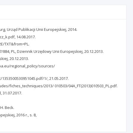
, Urząd Publikacji Unii Europejskiej, 2014.
z_k.pdf, 14.08.2017.
12E/TXT&from=PL.
/884, PL, Dziennik Urzędowy Unii Europejskiej, 20.12.2013.
iej, 20.12.2013.
opa.eu/regional_policy/sources/
et/1353500530951045.pdf/1/, 21.05.2017.
etudes/fiches_techniques/2013/ 010503/04A_FT(2013)010503_PL.pdf.
, 31.07.2017.
H. Beck.
skiej, 2016 r., s. 8,