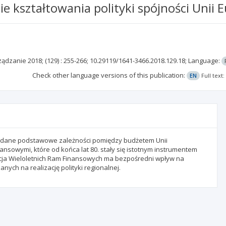
 kształtowania polityki spójności Unii E
rządzanie
2018;
(129)
: 255-266;
10.29119/1641-3466.2018.129.18;
Language:
Check other language versions of this publication:
EN
Full text
 poddane podstawowe zależności pomiędzy budżetem Unii
ansowymi, które od końca lat 80. stały się istotnym instrumentem
ytucja Wieloletnich Ram Finansowych ma bezpośredni wpływ na
ych na realizację polityki regionalnej.