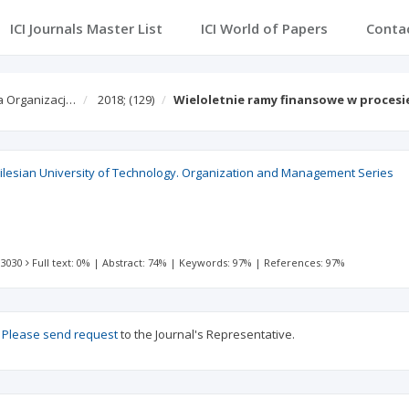
ICI Journals Master List
ICI World of Papers
Conta
ia Organizacj…
2018;
(129)
Wieloletnie ramy finansowe w procesi
 Silesian University of Technology. Organization and Management Series
 3030
Full text: 0%
|
Abstract: 74%
|
Keywords: 97%
|
References: 97%
?
Please send request
to the Journal's Representative.