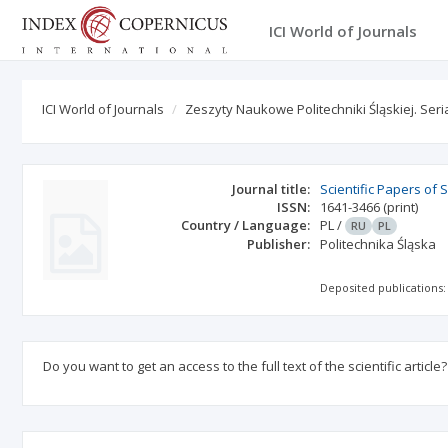
ICI World of Journals
ICI World of Journals
Zeszyty Naukowe Politechniki Śląskiej. Ser
Journal title:
Scientific Papers of
ISSN:
1641-3466
(print)
Country / Language:
PL
/
RU
PL
Publisher:
Politechnika Śląska
Deposited publications:
Do you want to get an access to the full text of the scientific article