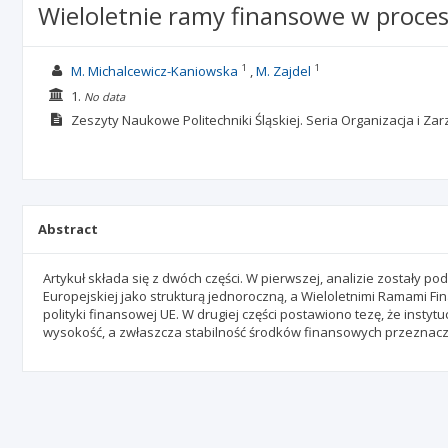
Wieloletnie ramy finansowe w procesie
1
1
M. Michalcewicz-Kaniowska
M. Zajdel
1.
No data
Zeszyty Naukowe Politechniki Śląskiej. Seria Organizacja i Za
Abstract
Artykuł składa się z dwóch części. W pierwszej, analizie zostały
Europejskiej jako strukturą jednoroczną, a Wieloletnimi Ramami Fin
polityki finansowej UE. W drugiej części postawiono tezę, że inst
wysokość, a zwłaszcza stabilność środków finansowych przeznaczan