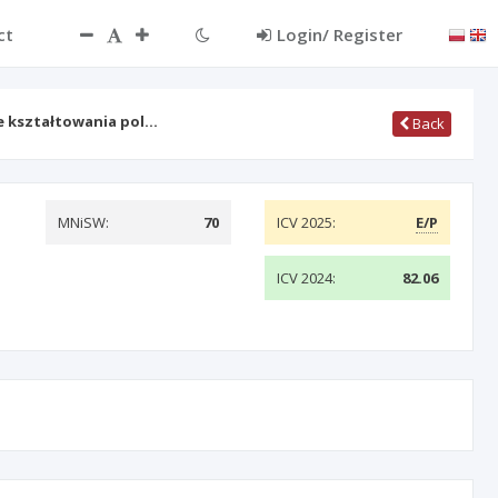
ct
Login/ Register
e kształtowania pol…
Back
MNiSW:
70
ICV 2025:
E/P
ICV 2024:
82.06