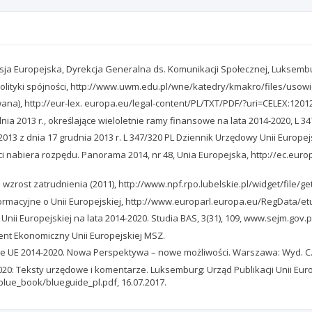
isja Europejska, Dyrekcja Generalna ds. Komunikacji Społecznej, Luksemburg
lityki spójności, http://www.uwm.edu.pl/wne/katedry/kmakro/files/usowic
wana), http://eur-lex. europa.eu/legal-content/PL/TXT/PDF/?uri=CELEX:120
 2013 r., określające wieloletnie ramy finansowe na lata 2014-2020, L 347
13 z dnia 17 grudnia 2013 r. L 347/320 PL Dziennik Urzędowy Unii Europejsk
ści nabiera rozpędu. Panorama 2014, nr 48, Unia Europejska, http://ec.eur
 wzrost zatrudnienia (2011), http://www.npf.rpo.lubelskie.pl/widget/file/g
nformacyjne o Unii Europejskiej, http://www.europarl.europa.eu/RegData/
nii Europejskiej na lata 2014-2020. Studia BAS, 3(31), 109, www.sejm.gov.pl
ment Ekonomiczny Unii Europejskiej MSZ.
sze UE 2014-2020. Nowa Perspektywa – nowe możliwości. Warszawa: Wyd. C.
0: Teksty urzędowe i komentarze. Luksemburg: Urząd Publikacji Unii Europej
lue_book/blueguide_pl.pdf, 16.07.2017.