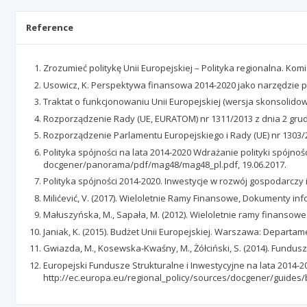
Reference
Zrozumieć politykę Unii Europejskiej – Polityka regionalna. Kom
Usowicz, K. Perspektywa finansowa 2014-2020 jako narzędzie po
Traktat o funkcjonowaniu Unii Europejskiej (wersja skonsolido
Rozporządzenie Rady (UE, EURATOM) nr 1311/2013 z dnia 2 grudnia
Rozporządzenie Parlamentu Europejskiego i Rady (UE) nr 1303/20
Polityka spójności na lata 2014-2020 Wdrażanie polityki spójno
docgener/panorama/pdf/mag48/mag48_pl.pdf, 19.06.2017.
Polityka spójności 2014-2020. Inwestycje w rozwój gospodarczy i
Milićević, V. (2017). Wieloletnie Ramy Finansowe, Dokumenty i
Małuszyńska, M., Sapała, M. (2012). Wieloletnie ramy finansowe U
Janiak, K. (2015). Budżet Unii Europejskiej. Warszawa: Departa
Gwiazda, M., Kosewska-Kwaśny, M., Żółciński, S. (2014). Fundu
Europejski Fundusze Strukturalne i Inwestycyjne na lata 2014-202
http://ec.europa.eu/regional_policy/sources/docgener/guides/b