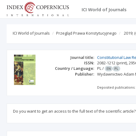
ICI World of Journals
ICI World of Journals
Przegląd Prawa Konstytucyjnego
2019;
(
Journal title:
Constitutional Law R
ISSN:
2082-1212
(print)
,
295
Country / Language:
PL
/
EN
PL
Publisher:
Wydawnictwo Adam 
Deposited publications:
Do you want to get an access to the full text of the scientific article