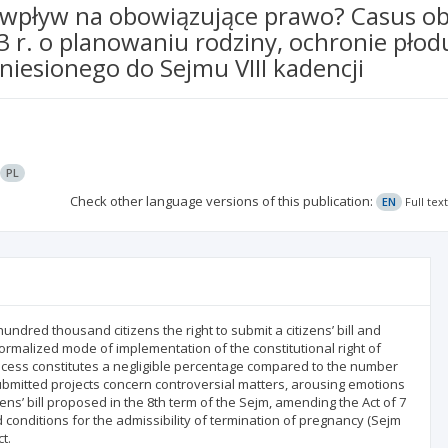
y wpływ na obowiązujące prawo? Casus o
3 r. o planowaniu rodziny, ochronie pło
niesionego do Sejmu VIII kadencji
PL
Check other language versions of this publication:
EN
Full tex
hundred thousand citizens the right to submit a citizens’ bill and
 formalized mode of implementation of the constitutional right of
ve process constitutes a negligible percentage compared to the number
ubmitted projects concern controversial matters, arousing emotions
zens’ bill proposed in the 8th term of the Sejm, amending the Act of 7
 conditions for the admissibility of termination of pregnancy (Sejm
t.