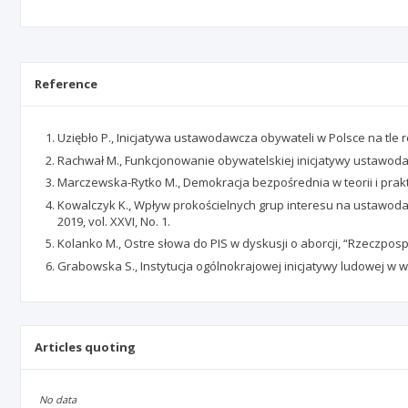
Reference
Uziębło P., Inicjatywa ustawodawcza obywateli w Polsce na tl
Rachwał M., Funkcjonowanie obywatelskiej inicjatywy ustawod
Marczewska-Rytko M., Demokracja bezpośrednia w teorii i prakty
Kowalczyk K., Wpływ prokościelnych grup interesu na ustawodaws
2019, vol. XXVI, No. 1.
Kolanko M., Ostre słowa do PIS w dyskusji o aborcji, “Rzeczpospoli
Grabowska S., Instytucja ogólnokrajowej inicjatywy ludowej 
Articles quoting
No data