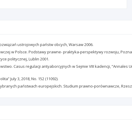
e rozwiązań ustrojowych państw obcych, Warsaw 2006.
awczej w Polsce. Podstawy prawne- praktyka-perspektywy rozwoju, Pozna
ce politycznej, Lublin 2001.
two. Casus regulacji antyaborcyjnych w Sejmie VIII kadencji, “Annales Uni
ta” July 3, 2018, No. 152 (11092).
w wybranych państwach europejskich. Studium prawno-porównawcze, Rzesz