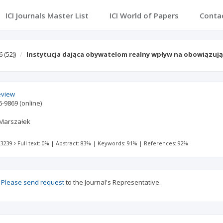
ICI Journals Master List
ICI World of Papers
Conta
6 (52))
Instytucja dająca obywatelom realny wpływ na obowiązuj
eview
6-9869
(online)
Marszałek
 3239
Full text: 0%
|
Abstract: 83%
|
Keywords: 91%
|
References: 92%
?
Please send request
to the Journal's Representative.