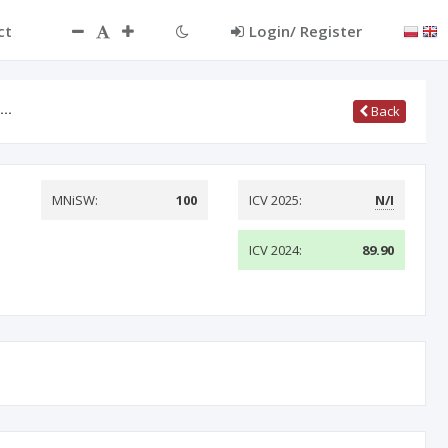
ct
Login/ Register
ą…
Back
MNiSW:
100
ICV 2025:
N/I
ICV 2024:
89.90