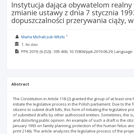
Instytucja dająca obywatelom realn
zmianie ustawy z dnia 7 stycznia 199
dopuszczalności przerywania ciąży, w
1
Marta Michalczuk-Wlizło
1.
No data
PPK
2019;
(6 (52))
: 395-406;
10.15804/ppk.2019.06.29;
Language:
Abstract
The Constitution in Article 118 (2) granted the group of at least one 
initiate the legislative process in the Polish parliament. Due to the
citizens to submit draft bills, this form of initiating the legislati
of submitted drafts by other authorized entities. Sometimes, the s
and distorting public opinion. An example of such a draft is the citi
January 1993 on family planning, protection of the human fetus and
print 2146). The article analyzes the legislative process of the projec