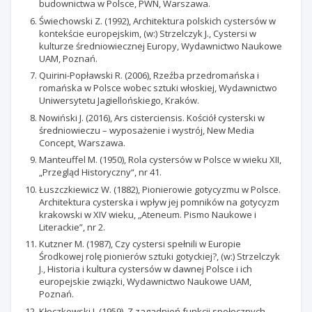
budownictwa w Polsce, PWN, Warszawa.
Świechowski Z. (1992), Architektura polskich cystersów w
kontekście europejskim, (w:) Strzelczyk J., Cystersi w
kulturze średniowiecznej Europy, Wydawnictwo Naukowe
UAM, Poznań.
Quirini-Popławski R. (2006), Rzeźba przedromańska i
romańska w Polsce wobec sztuki włoskiej, Wydawnictwo
Uniwersytetu Jagiellońskiego, Kraków.
Nowiński J. (2016), Ars cisterciensis. Kościół cysterski w
średniowieczu – wyposażenie i wystrój, New Media
Concept, Warszawa.
Manteuffel M. (1950), Rola cystersów w Polsce w wieku XII,
„Przegląd Historyczny“, nr 41.
Łuszczkiewicz W. (1882), Pionierowie gotycyzmu w Polsce.
Architektura cysterska i wpływ jej pomników na gotycyzm
krakowski w XIV wieku, „Ateneum. Pismo Naukowe i
Literackie”, nr 2.
Kutzner M. (1987), Czy cystersi spełnili w Europie
Środkowej rolę pionierów sztuki gotyckiej?, (w:) Strzelczyk
J., Historia i kultura cystersów w dawnej Polsce i ich
europejskie związki, Wydawnictwo Naukowe UAM,
Poznań.
Kłoczkowski J. (1959), Z zagadnień funkcji społecznych