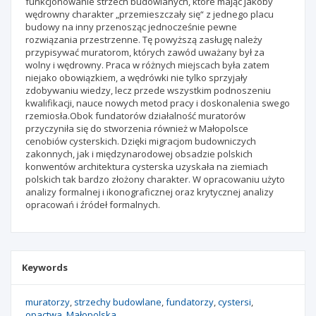
funkcjonowanie strzech budowlanych, które mając jakoby
wędrowny charakter „przemieszczały się“ z jednego placu
budowy na inny przenosząc jednocześnie pewne
rozwiązania przestrzenne. Tę powyższą zasługę należy
przypisywać muratorom, których zawód uważany był za
wolny i wędrowny. Praca w różnych miejscach była zatem
niejako obowiązkiem, a wędrówki nie tylko sprzyjały
zdobywaniu wiedzy, lecz przede wszystkim podnoszeniu
kwalifikacji, nauce nowych metod pracy i doskonalenia swego
rzemiosła.Obok fundatorów działalność muratorów
przyczyniła się do stworzenia również w Małopolsce
cenobiów cysterskich. Dzięki migracjom budowniczych
zakonnych, jak i międzynarodowej obsadzie polskich
konwentów architektura cysterska uzyskała na ziemiach
polskich tak bardzo złożony charakter. W opracowaniu użyto
analizy formalnej i ikonograficznej oraz krytycznej analizy
opracowań i źródeł formalnych.
Keywords
muratorzy
strzechy budowlane
fundatorzy
cystersi
opactwa
Małopolska