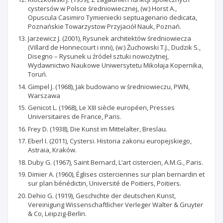
cystersów w Polsce średniowiecznej, (w:) Horst A.,
Opuscula Casimiro Tymieniecki septuagenario dedicata,
Poznańskie Towarzystow Przyjaciół Nauk, Poznań.
Jarzewicz J. (2001), Rysunek architektów średniowiecza
(Villard de Honnecourt i inni), (w:) Żuchowski T.J., Dudzik S.,
Disegno – Rysunek u źródeł sztuki nowożytnej,
Wydawnictwo Naukowe Uniwersytetu Mikołaja Kopernika,
Toruń.
Gimpel J. (1968), Jak budowano w średniowieczu, PWN,
Warszawa
Genicot L. (1968), Le XIII siècle européen, Presses
Universitaires de France, Paris.
Frey D. (1938), Die Kunst im Mittelalter, Breslau.
Eberl I. (2011), Cystersi. Historia zakonu europejskiego,
Astraia, Kraków.
Duby G. (1967), Saint Bernard, L’art cistercien, A.M.G., Paris.
Dimier A. (1960), Églises cisterciennes sur plan bernardin et
sur plan bénédictin, Université de Poitiers, Poitiers.
Dehio G. (1919), Geschichte der deutschen Kunst,
Vereinigung Wissenschaftlicher Verleger Walter & Gruyter
& Co, Leipzig-Berlin.