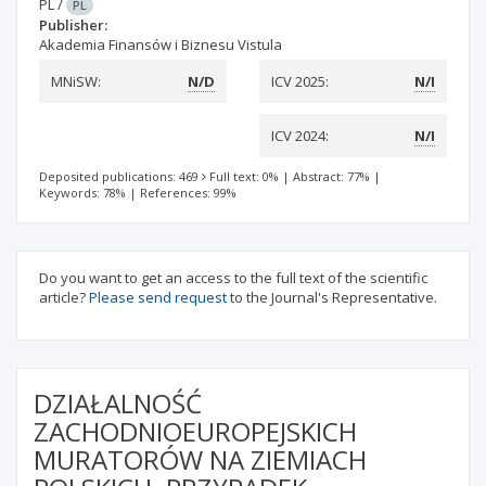
PL
/
PL
Publisher:
Akademia Finansów i Biznesu Vistula
MNiSW:
N/D
ICV 2025:
N/I
ICV 2024:
N/I
Deposited publications: 469
Full text: 0%
|
Abstract: 77%
|
Keywords: 78%
|
References: 99%
Do you want to get an access to the full text of the scientific
article?
Please send request
to the Journal's Representative.
DZIAŁALNOŚĆ
ZACHODNIOEUROPEJSKICH
MURATORÓW NA ZIEMIACH