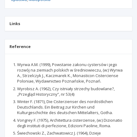
Links
Reference
Wyrwa A.M. (1999), Powstanie zakonu cystersów i jego
rozwój na ziemiach polskich w średniowieczu, (w:) Wyrwa
A., Strzelczyk J., Kaczmarek K., Monasticon Cisterciense
Poloniae, Wydawnictwo Poznańskie, Poznań.
Wyrobisz A. (1962), Czy istniały strzechy budowlane?,
„Przegląd Historyczny”, nr 53(4)
Winter F. (1871), Die Cisterzienser des nordöstlichen
Deutschlands. Ein Beitrag zur Kirchen und
Kulturgeschichte des deutschen Mittelalters, Gotha.
Vongrey F. (1975), Architettura cisterciense, (w:) Dizionatio
degli instituti di perfezione, Edizioni Paoline, Roma.
Świechowski Z., Zachwatowicz J. (1964), Dzieje