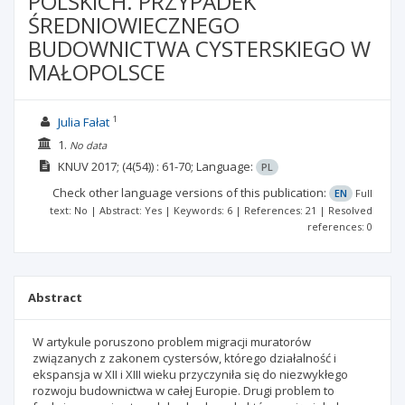
POLSKICH. PRZYPADEK
ŚREDNIOWIECZNEGO
BUDOWNICTWA CYSTERSKIEGO W
MAŁOPOLSCE
1
Julia Fałat
1.
No data
KNUV
2017;
(4(54))
: 61-70;
Language:
PL
Check other language versions of this publication:
EN
Full
text: No | Abstract: Yes | Keywords: 6 | References: 21 | Resolved
references: 0
Abstract
W artykule poruszono problem migracji muratorów
związanych z zakonem cystersów, którego działalność i
ekspansja w XII i XIII wieku przyczyniła się do niezwykłego
rozwoju budownictwa w całej Europie. Drugi problem to