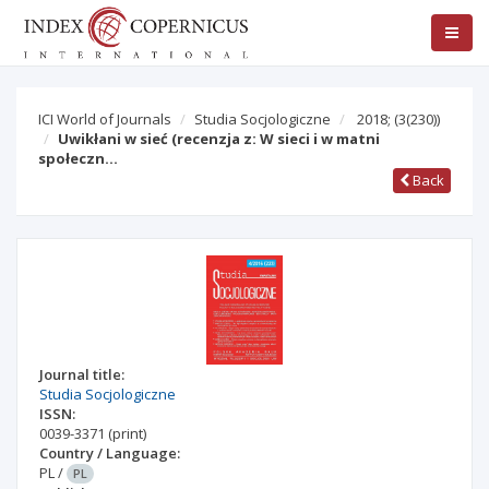
ICI World of Journals
Studia Socjologiczne
2018;
(3(230))
Uwikłani w sieć (recenzja z: W sieci i w matni
społeczn…
Back
Journal title:
Studia Socjologiczne
ISSN:
0039-3371
(print)
Country / Language:
PL
/
PL