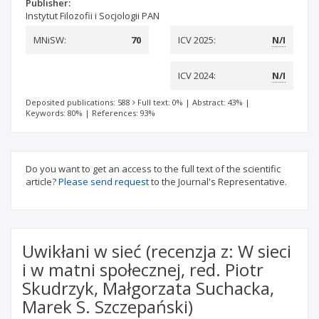
Publisher:
Instytut Filozofii i Socjologii PAN
MNiSW:
70
ICV 2025:
N/I
ICV 2024:
N/I
Deposited publications: 588
Full text: 0%
|
Abstract: 43%
|
Keywords: 80%
|
References: 93%
Do you want to get an access to the full text of the scientific
article?
Please send request
to the Journal's Representative.
Uwikłani w sieć (recenzja z: W sieci
i w matni społecznej, red. Piotr
Skudrzyk, Małgorzata Suchacka,
Marek S. Szczepański)