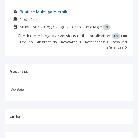
1
Beatrice Malengo Miernik
1.
No data
Studia Soc
2018;
(3(230))
: 213-218;
Language:
PL
Check other language versions of this publication:
EN
Full
text: No | Abstract: No | Keywords: 0 | References: 9 | Resolved
references: 0
Abstract
No data
Links