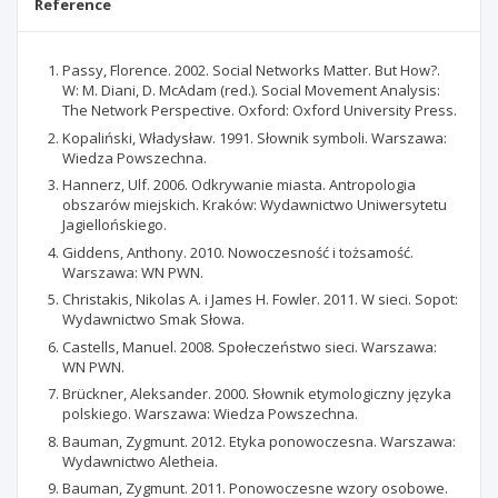
Reference
Passy, Florence. 2002. Social Networks Matter. But How?.
W: M. Diani, D. McAdam (red.). Social Movement Analysis:
The Network Perspective. Oxford: Oxford University Press.
Kopaliński, Władysław. 1991. Słownik symboli. Warszawa:
Wiedza Powszechna.
Hannerz, Ulf. 2006. Odkrywanie miasta. Antropologia
obszarów miejskich. Kraków: Wydawnictwo Uniwersytetu
Jagiellońskiego.
Giddens, Anthony. 2010. Nowoczesność i tożsamość.
Warszawa: WN PWN.
Christakis, Nikolas A. i James H. Fowler. 2011. W sieci. Sopot:
Wydawnictwo Smak Słowa.
Castells, Manuel. 2008. Społeczeństwo sieci. Warszawa:
WN PWN.
Brückner, Aleksander. 2000. Słownik etymologiczny języka
polskiego. Warszawa: Wiedza Powszechna.
Bauman, Zygmunt. 2012. Etyka ponowoczesna. Warszawa:
Wydawnictwo Aletheia.
Bauman, Zygmunt. 2011. Ponowoczesne wzory osobowe.