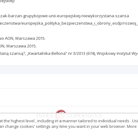
ejskiej/
tczak-barzan-grupybojowe-unii-europejskiej-niewykorzystana-szansa
zpieczenstwa/europejska_polityka_bezpieczenstwa_i_obrony_esdp/rozwo
two AON, Warszawa 2015.
AON, Warszawa 2015.
taną szansą?, „Kwartalnika Bellona” nr 3/2013 (674), Wojskowy Instytut 
 the highest level , including in a manner tailored to individual needs . Us
 can change cookies’ settings any time you want in your web browser. More d