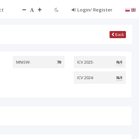
ct
Login/ Register
Back
MNiSW:
70
ICV 2025:
N/I
ICV 2024:
N/I