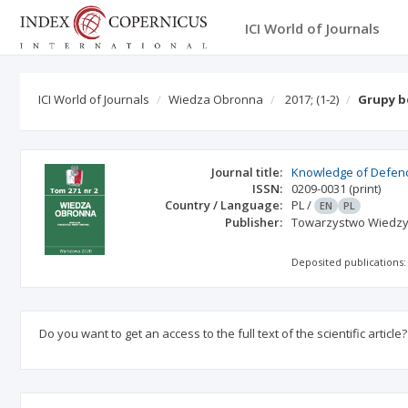
ICI World of Journals
ICI World of Journals
Wiedza Obronna
2017;
(1-2)
Grupy bo
Journal title:
Knowledge of Defen
ISSN:
0209-0031
(print)
Country / Language:
PL
/
EN
PL
Publisher:
Towarzystwo Wiedzy
Deposited publications:
Do you want to get an access to the full text of the scientific article