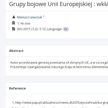
Grupy bojowe Unii Europejskiej : wkł
1
Mariusz Lewczuk
1.
No data
WO
2017;
(1-2)
: 5-12;
Language:
PL
Abstract
Autor przedstawia genezę powstania sił zbrojnych UE, a w szczegól
Prezentuje zaangażowanie naszego kraju w tworzeniu elementów
Reference
http://www.pap.pl/aktualnosci/news,452070,wyszehradzka-gru