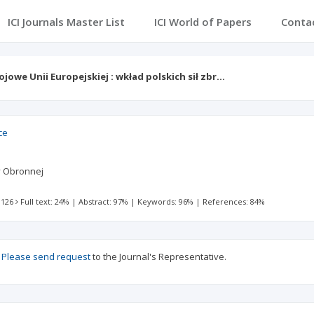
ICI Journals Master List
ICI World of Papers
Conta
jowe Unii Europejskiej : wkład polskich sił zbr…
ce
 Obronnej
 126
Full text: 24%
|
Abstract: 97%
|
Keywords: 96%
|
References: 84%
?
Please send request
to the Journal's Representative.