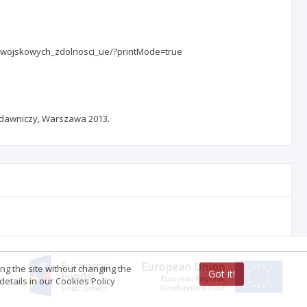
j_wojskowych_zdolnosci_ue/?printMode=true
Wydawniczy, Warszawa 2013.
ing the site without changing the
Got it!
etails in our Cookies Policy