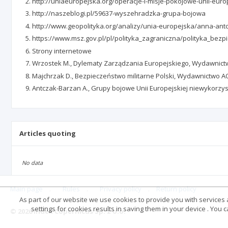
http://uniaeuropejska.org/operacje-i-misje-pokojowe-unii-europ
http://naszeblogi.pl/59637-wyszehradzka-grupa-bojowa
http://www.geopolityka.org/analizy/unia-europejska/anna-an
https://www.msz.gov.pl/pl/polityka_zagraniczna/polityka_be
Strony internetowe
Wrzostek M., Dylematy Zarządzania Europejskiego, Wydawnic
Majchrzak D., Bezpieczeństwo militarne Polski, Wydawnictwo 
Antczak-Barzan A., Grupy bojowe Unii Europejskiej niewykorzys
Articles quoting
No data
Main page
.
Rules
.
Privacy policy
.
Return policy
As part of our website we use cookies to provide you with services at
settings for cookies results in saving them in your device . You
© 2026 Index Copernicus Sp. z o.o.