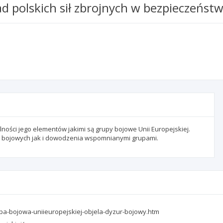
ad polskich sił zbrojnych w bezpieczeńst
ności jego elementów jakimi są grupy bojowe Unii Europejskiej.
 bojowych jak i dowodzenia wspomnianymi grupami.
pa-bojowa-uniieuropejskiej-objela-dyzur-bojowy.htm