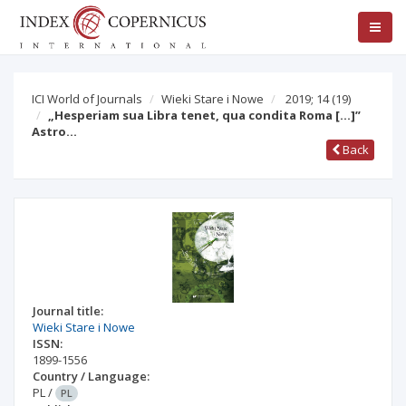
ICI World of Journals
Wieki Stare i Nowe
2019; 14
(19)
„Hesperiam sua Libra tenet, qua condita Roma […]”
Astro…
Back
Journal title:
Wieki Stare i Nowe
ISSN:
1899-1556
Country / Language:
PL
/
PL