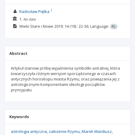
1
Radosław Piętka
1.
No data
Wieki Stare i Nowe
2019; 14
(19)
: 22-36;
Language:
PL
Abstract
Artykuł stanowi próbę wyjaśnienia symboliki astralnej, która
towarzyszyła różnym wersjom sporządzonego w czasach
antycznych horoskopu miasta Rzymu, oraz powiązania jej z
astrologicznymi komponentami ideologii początków
pryncypatu.
Keywords
astrologia antyczna
założenie Rzymu
Marek Maniliusz