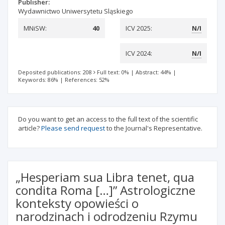
Publisher:
Wydawnictwo Uniwersytetu Sląskiego
MNiSW:
40
ICV 2025:
N/I
ICV 2024:
N/I
Deposited publications: 208
Full text: 0%
|
Abstract: 44%
|
Keywords: 86%
|
References: 52%
Do you want to get an access to the full text of the scientific
article?
Please send request
to the Journal's Representative.
„Hesperiam sua Libra tenet, qua
condita Roma […]” Astrologiczne
konteksty opowieści o
narodzinach i odrodzeniu Rzymu