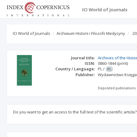
ICI World of Journals
ICI World of Journals
Archiwum Historii i Filozofii Medycyny
20
Journal title:
Archives of the Hist
ISSN:
0860-1844
(print)
Country / Language:
PL
/
PL
Publisher:
Wydawnictwo Księgar
Deposited publications:
Do you want to get an access to the full text of the scientific article