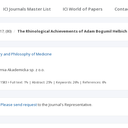
ICI Journals Master List
ICI World of Papers
Conta
17;
(80)
The Rhinological Achievements of Adam Bogumil Helbich
ory and Philosophy of Medicine
nia Akademicka sp. z o.o.
 1583
Full text: 1%
|
Abstract: 25%
|
Keywords: 26%
|
References: 6%
?
Please send request
to the Journal's Representative.