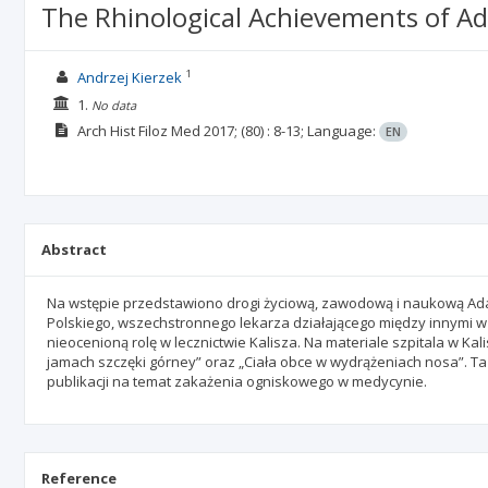
The Rhinological Achievements of Ad
1
Andrzej Kierzek
1.
No data
Arch Hist Filoz Med
2017;
(80)
: 8-13;
Language:
EN
Abstract
Na wstępie przedstawiono drogi życiową, zawodową i naukową Ad
Polskiego, wszechstronnego lekarza działającego między innymi w
nieocenioną rolę w lecznictwie Kalisza. Na materiale szpitala w Kal
jamach szczęki górney” oraz „Ciała obce w wydrążeniach nosa”. Ta
publikacji na temat zakażenia ogniskowego w medycynie.
Reference