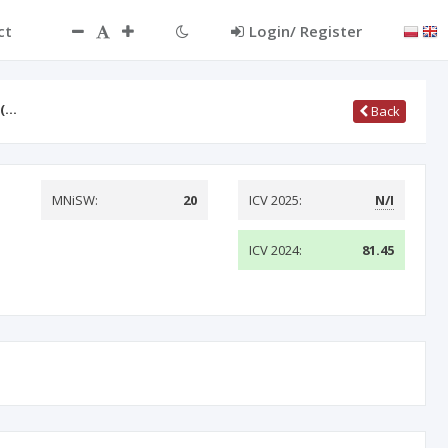
ct
Login/ Register
 (…
Back
MNiSW:
20
ICV 2025:
N/I
ICV 2024:
81.45