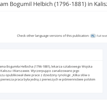
am Bogumil Helbich (1796-1881) in Kalis
Check other language versions of this publication:
PL
Full tex
ama Bogumiła Helbicha (1796-1881), lekarza sztabowego Wojska
 Kaliszu i Warszawie. Wyczerpująco zanalizowano jego
iszu opublikował dwie prace z dziedziny rynologii: „Kilka słów o
 pierwsza praca była jedną z pierwszych w piśmiennictwie polskim