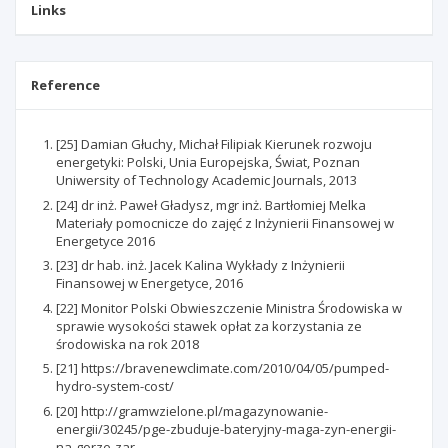
Links
Reference
[25] Damian Głuchy, Michał Filipiak Kierunek rozwoju
energetyki: Polski, Unia Europejska, Świat, Poznan
Uniwersity of Technology Academic Journals, 2013
[24] dr inż. Paweł Gładysz, mgr inż. Bartłomiej Melka
Materiały pomocnicze do zajęć z Inżynierii Finansowej w
Energetyce 2016
[23] dr hab. inż. Jacek Kalina Wykłady z Inżynierii
Finansowej w Energetyce, 2016
[22] Monitor Polski Obwieszczenie Ministra Środowiska w
sprawie wysokości stawek opłat za korzystania ze
środowiska na rok 2018
[21] https://bravenewclimate.com/2010/04/05/pumped-
hydro-system-cost/
[20] http://gramwzielone.pl/magazynowanie-
energii/30245/pge-zbuduje-bateryjny-maga-zyn-energii-
na-gorze-zar