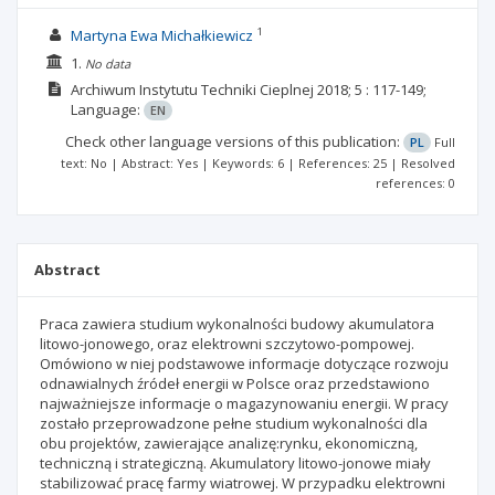
1
Martyna Ewa Michałkiewicz
1.
No data
Archiwum Instytutu Techniki Cieplnej
2018; 5
: 117-149;
Language:
EN
Check other language versions of this publication:
PL
Full
text: No | Abstract: Yes | Keywords: 6 | References: 25 | Resolved
references: 0
Abstract
Praca zawiera studium wykonalności budowy akumulatora
litowo-jonowego, oraz elektrowni szczytowo-pompowej.
Omówiono w niej podstawowe informacje dotyczące rozwoju
odnawialnych źródeł energii w Polsce oraz przedstawiono
najważniejsze informacje o magazynowaniu energii. W pracy
zostało przeprowadzone pełne studium wykonalności dla
obu projektów, zawierające analizę:rynku, ekonomiczną,
techniczną i strategiczną. Akumulatory litowo-jonowe miały
stabilizować pracę farmy wiatrowej. W przypadku elektrowni