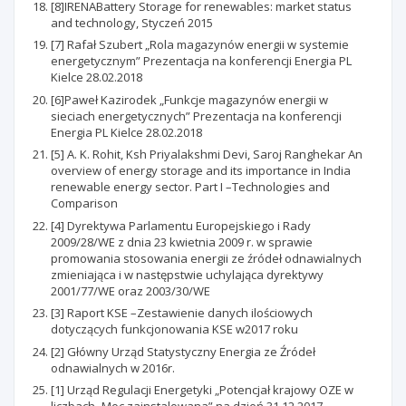
[8]IRENABattery Storage for renewables: market status
and technology, Styczeń 2015
[7] Rafał Szubert „Rola magazynów energii w systemie
energetycznym” Prezentacja na konferencji Energia PL
Kielce 28.02.2018
[6]Paweł Kazirodek „Funkcje magazynów energii w
sieciach energetycznych” Prezentacja na konferencji
Energia PL Kielce 28.02.2018
[5] A. K. Rohit, Ksh Priyalakshmi Devi, Saroj Ranghekar An
overview of energy storage and its importance in India
renewable energy sector. Part I –Technologies and
Comparison
[4] Dyrektywa Parlamentu Europejskiego i Rady
2009/28/WE z dnia 23 kwietnia 2009 r. w sprawie
promowania stosowania energii ze źródeł odnawialnych
zmieniająca i w następstwie uchylająca dyrektywy
2001/77/WE oraz 2003/30/WE
[3] Raport KSE –Zestawienie danych ilościowych
dotyczących funkcjonowania KSE w2017 roku
[2] Główny Urząd Statystyczny Energia ze Źródeł
odnawialnych w 2016r.
[1] Urząd Regulacji Energetyki „Potencjał krajowy OZE w