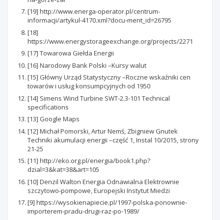
[19] http://www.energa-operator.pl/centrum-
informacji/artykul-4170.xml?docu-ment_id=26795
[18]
https://www.energystorageexchange.org/projects/2271
[17] Towarowa Giełda Energii
[16] Narodowy Bank Polski –Kursy walut
[15] Główny Urząd Statystyczny –Roczne wskaźniki cen
towarów i usług konsumpcyjnych od 1950
[14] Simens Wind Turbine SWT-2.3-101 Technical
specifications
[13] Google Maps
[12] Michał Pomorski, Artur Nemś, Zbigniew Gnutek
Techniki akumulacji energii –część 1, Instal 10/2015, strony
21-25
[11] http://eko.org.pl/energia/book1.php?
dzial=3&kat=38&art=105
[10] Denzil Walton Energia Odnawialna Elektrownie
szczytowo-pompowe, Europejski Instytut Miedzi
[9] https://wysokienapiecie.pl/1997-polska-ponownie-
importerem-pradu-drugi-raz-po-1989/