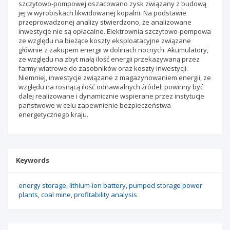
szczytowo-pompowej oszacowano zysk związany z budową
jej w wyrobiskach likwidowanej kopalni. Na podstawie
przeprowadzonej analizy stwierdzono, że analizowane
inwestycje nie są opłacalne. Elektrownia szczytowo-pompowa
ze względu na bieżące koszty eksploatacyjne związane
głównie z zakupem energii w dolinach nocnych. Akumulatory,
ze względu na zbyt małą ilość energii przekazywaną przez
farmy wiatrowe do zasobników oraz koszty inwestycji.
Niemniej, inwestycje związane z magazynowaniem energii, ze
względu na rosnącą ilość odnawialnych źródeł, powinny być
dalej realizowane i dynamicznie wspierane przez instytucje
państwowe w celu zapewnienie bezpieczeństwa
energetycznego kraju.
Keywords
energy storage
lithium-ion battery
pumped storage power
plants
coal mine
profitability analysis