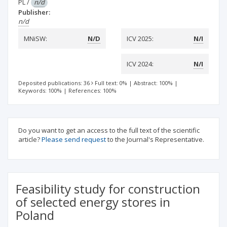
PL
/
n/d
Publisher:
n/d
MNiSW:
N/D
ICV 2025:
N/I
ICV 2024:
N/I
Deposited publications: 36
Full text: 0%
|
Abstract: 100%
|
Keywords: 100%
|
References: 100%
Do you want to get an access to the full text of the scientific
article?
Please send request
to the Journal's Representative.
Feasibility study for construction
of selected energy stores in
Poland