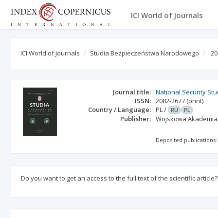
ICI World of Journals
ICI World of Journals
Studia Bezpieczeństwa Narodowego
20
Journal title:
National Security St
ISSN:
2082-2677
(print)
Country / Language:
PL
/
RU
PL
Publisher:
Wojskowa Akademia 
Deposited publications:
Do you want to get an access to the full text of the scientific article