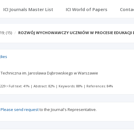
ICI Journals Master List
ICI World of Papers
Conta
19;
(15)
ROZWÓJ WYCHOWAWCZY UCZNIÓW W PROCESIE EDUKACJI 
udies
Techniczna im. Jarosława Dąbrowskiego w Warszawie
 229
Full text: 41%
|
Abstract: 82%
|
Keywords: 88%
|
References: 84%
?
Please send request
to the Journal's Representative.