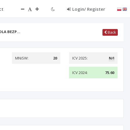
ct
Login/ Register
DLA BEZP…
Back
MNiSW:
20
ICV 2025:
N/I
ICV 2024:
75.60