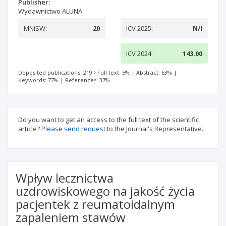
Publisher:
Wydawnictwo ALUNA
MNiSW:
20
ICV 2025:
N/I
ICV 2024:
143.00
Deposited publications: 219
Full text: 5%
|
Abstract: 63%
|
Keywords: 77%
|
References: 37%
Do you want to get an access to the full text of the scientific
article?
Please send request
to the Journal's Representative.
Wpływ lecznictwa
uzdrowiskowego na jakość życia
pacjentek z reumatoidalnym
zapaleniem stawów