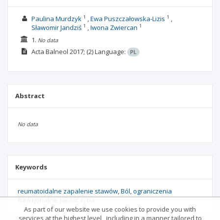
1
1
Paulina Murdzyk
Ewa Puszczałowska-Lizis
1
1
Sławomir Jandziś
Iwona Zwiercan
1.
No data
Acta Balneol
2017;
(2)
Language:
PL
Abstract
No data
Keywords
reumatoidalne zapalenie stawów
Ból
ograniczenia
funkcjonalne
Jakość życia
As part of our website we use cookies to provide you with
services at the highest level , including in a manner tailored to