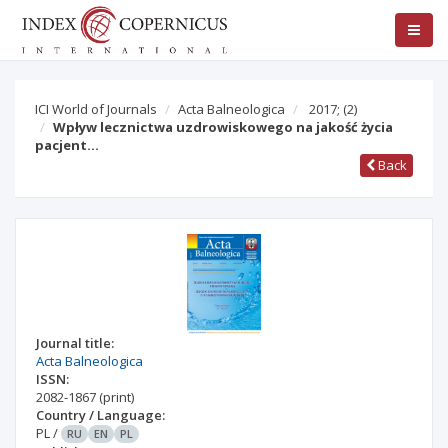
ICI World of Journals
Acta Balneologica
2017;
(2)
Wpływ lecznictwa uzdrowiskowego na jakość życia
pacjent…
Back
Journal title:
Acta Balneologica
ISSN:
2082-1867
(print)
Country / Language:
PL
/
RU
EN
PL