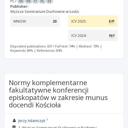
PL
/
DE
EN
IT
PL
ES
Publisher:
Wyższe Seminarium Duchowne w Łodzi
MNiSW:
20
ICV 2025:
E/P
ICV 2024:
N/I
Deposited publications: 657
Full text: 74%
|
Abstract: 73%
|
Keywords: 89%
|
References: 85%
Normy komplementarne
fakultatywne konferencji
episkopatów w zakresie munus
docendi Kościoła
1
Jerzy Adamczyk
1. Wyższe Seminarium Duchowne w Radomiu