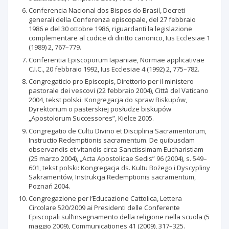
Conferencia Nacional dos Bispos do Brasil, Decreti
generali della Conferenza episcopale, del 27 febbraio
1986 e del 30 ottobre 1986, riguardanti la legislazione
complementare al codice di diritto canonico, Ius Ecclesiae 1
(1989) 2, 767–779.
Conferentia Episcoporum Iapaniae, Normae applicativae
C.I.C., 20 febbraio 1992, Ius Ecclesiae 4 (1992) 2, 775–782.
Congregaticio pro Episcopis, Direttorio per il ministero
pastorale dei vescovi (22 febbraio 2004), Città del Vaticano
2004, tekst polski: Kongregacja do spraw Biskupów,
Dyrektorium o pasterskiej posłudze biskupów
„Apostolorum Successores”, Kielce 2005.
Congregatio de Cultu Divino et Disciplina Sacramentorum,
Instructio Redemptionis sacramentum. De quibusdam
observandis et vitandis circa Sanctissimam Eucharistiam
(25 marzo 2004), „Acta Apostolicae Sedis” 96 (2004), s. 549–
601, tekst polski: Kongregacja ds. Kultu Bożego i Dyscypliny
Sakramentów, Instrukcja Redemptionis sacramentum,
Poznań 2004.
Congregazione per l’Educazione Cattolica, Lettera
Circolare 520/2009 ai Presidenti delle Conferente
Episcopali sull’insegnamento della religione nella scuola (5
maggio 2009), Communicationes 41 (2009), 317–325.