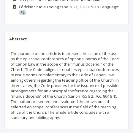
Łódzkie Studia Teologiczne
2021; 30
(1)
: 5-18;
Language:
PL
Abstract
The purpose of the article is to present the issue of the use
by the episcopal conferences of optional norms of the Code
of Canon Law in the scope of the "munus docendi" of the
Church. The Code obliges or enables episcopal conferences
to issue norms complementary to the Code of Canon Law,
among others regarding the teaching office of the Church. In
three cases, the Code provides for the issuance of possible
arrangements for an episcopal conference regarding the
“munus docendi” of the Church (canon 755 § 2, 766, 804 § 1).
The author presented and evaluated the provisions of
selected episcopal conferences in the field of the teaching
office of the Church. The whole article concludes with a
summary and bibliography.