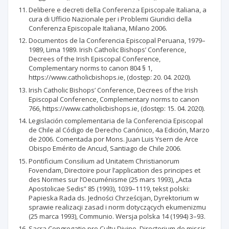
Delibere e decreti della Conferenza Episcopale Italiana, a
cura di Ufficio Nazionale per i Problemi Giuridici della
Conferenza Episcopale Italiana, Milano 2006.
Documentos de la Conferencia Episcopal Peruana, 1979–
1989, Lima 1989. Irish Catholic Bishops’ Conference,
Decrees of the Irish Episcopal Conference,
Complementary norms to canon 804 § 1,
https://www.catholicbishops.ie, (dostęp: 20. 04. 2020).
Irish Catholic Bishops’ Conference, Decrees of the Irish
Episcopal Conference, Complementary norms to canon
766, https://www.catholicbishops.ie, (dostęp: 15. 04. 2020).
Legislación complementaria de la Conferencia Episcopal
de Chile al Código de Derecho Canónico, 4a Edición, Marzo
de 2006. Comentada por Mons. Juan Luis Ysern de Arce
Obispo Emérito de Ancud, Santiago de Chile 2006.
Pontificium Consilium ad Unitatem Christianorum
Fovendam, Directoire pour l’application des principes et
des Normes sur l’Oecuménisme (25 mars 1993), „Acta
Apostolicae Sedis” 85 (1993), 1039–1119, tekst polski:
Papieska Rada ds. Jedności Chrześcijan, Dyrektorium w
sprawie realizacji zasad i norm dotyczących ekumenizmu
(25 marca 1993), Communio. Wersja polska 14 (1994) 3–93.
Sacra Congregatio pro Cultu Divino, Directorium de missis