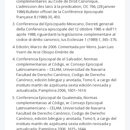
complémentaires au Code de Droit Canonique,
L’admission des laïcs à la predication, CIC 766, (28 janvier
1986) Bulletin officiel de la Conférence épiscopale
française 8 (1986) 30, 450.
Conferencia del Episcopado Mexicano, Decreti generali
della Conferenza episcopale del 12 ottobre 1985 e dell’11
aprile 1988, riguardanti la legislazione complementare al
codice di diritto canonico, Ius Ecclesiae 1 (1989) 1, 365–376.
Edición, Marzo de 2006. Comentada por Mons. Juan Luis
Ysern de Arce Obispo Emérito de
Conferencia Episcopal de el Salvador, Normas
complementarias al Código, w: Consejo Episcopal
Latinoamericano – CELAM, Universidad de Navarra
Facultad de Derecho Canónico, Codigo de Derecho
Canónico, edición bilingüe y anotada, Tomo II, a cargo del
instituto martín de azpilcueta sexta edición revisada y
actualizada, Pamplona 2006, 1601–1614.
Conferencia Episcopal de Guatemala, Normas
complementarias al Código, w: Consejo Episcopal
Latinoamericano – CELAM, Universidad de Navarra
Facultad de Derecho Canónico, Codigo de Derecho
Canónico, edición bilingüe y anotada, Tomo II, a cargo del
instituto martín de azpilcueta sexta edición revisada y
actualizada, Pamplona 2006, 1615–1644.