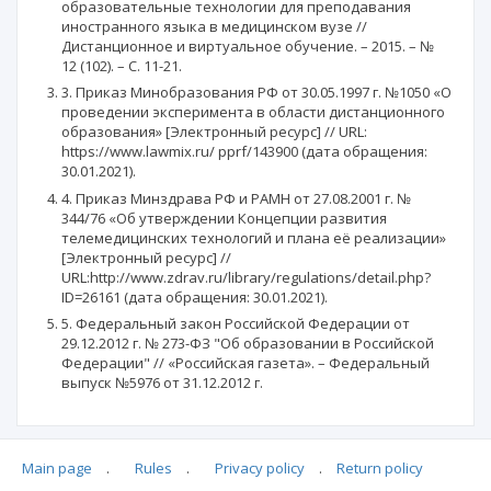
образовательные технологии для преподавания
иностранного языка в медицинском вузе //
Дистанционное и виртуальное обучение. – 2015. – №
12 (102). – С. 11-21.
3. Приказ Минобразования РФ от 30.05.1997 г. №1050 «О
проведении эксперимента в области дистанционного
образования» [Электронный ресурс] // URL:
https://www.lawmix.ru/ pprf/143900 (дата обращения:
30.01.2021).
4. Приказ Минздрава РФ и РАМН от 27.08.2001 г. №
344/76 «Об утверждении Концепции развития
телемедицинских технологий и плана её реализации»
[Электронный ресурс] //
URL:http://www.zdrav.ru/library/regulations/detail.php?
ID=26161 (дата обращения: 30.01.2021).
5. Федеральный закон Российской Федерации от
29.12.2012 г. № 273-ФЗ "Об образовании в Российской
Федерации" // «Российская газета». – Федеральный
выпуск №5976 от 31.12.2012 г.
Main page
.
Rules
.
Privacy policy
.
Return policy
Articles quoting