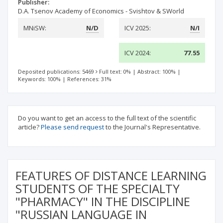
Publisher:
D.A. Tsenov Academy of Economics - Svishtov & SWorld
MNiSW:
N/D
ICV 2025:
N/I
ICV 2024:
77.55
Deposited publications: 5469
Full text: 0%
|
Abstract: 100%
|
Keywords: 100%
|
References: 31%
Do you want to get an access to the full text of the scientific
article?
Please send request
to the Journal's Representative.
FEATURES OF DISTANCE LEARNING
STUDENTS OF THE SPECIALTY
"PHARMACY" IN THE DISCIPLINE
"RUSSIAN LANGUAGE IN