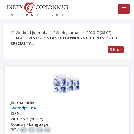
ICI World of Journals
SWorldJournal
2020; 7
(06-07)
FEATURES OF DISTANCE LEARNING STUDENTS OF THE
SPECIALTY…
Back
Journal title:
SWorldJournal
ISSN:
2410-6615
(online)
Country / Language:
BG
/
RU
BG
UK
EN