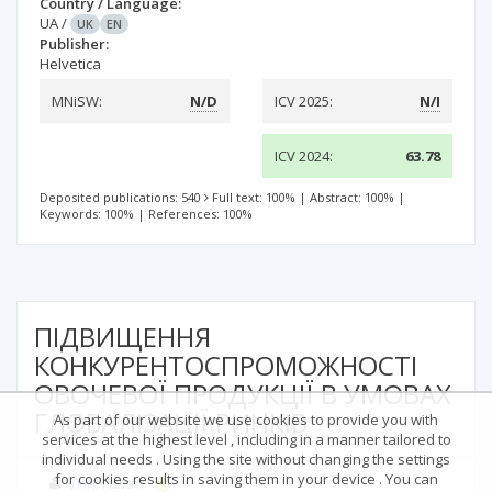
Country / Language:
UA
/
UK
EN
Publisher:
Helvetica
MNiSW:
N/D
ICV 2025:
N/I
ICV 2024:
63.78
Deposited publications: 540
Full text: 100%
|
Abstract: 100%
|
Keywords: 100%
|
References: 100%
ПІДВИЩЕННЯ
КОНКУРЕНТОСПРОМОЖНОСТІ
ОВОЧЕВОЇ ПРОДУКЦІЇ В УМОВАХ
ГЛОБАЛІЗАЦІЇ РИНКІВ
As part of our website we use cookies to provide you with
services at the highest level , including in a manner tailored to
individual needs . Using the site without changing the settings
for cookies results in saving them in your device . You can
1
Л.М. Галат