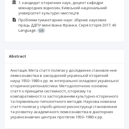
1. кандидат історичних наук, доцент кафедри
міжнародних відносин, Київський національний
університет культури і мистецтв
Проблеми гуманітарних наук: збірник наукових
праць ДДПУ імені Івана Франка. Серія Історія
2017; 40
Language:
UA
Abstract
Анотація. Мета статті полягає у дослідженні становле-ння
лемкознавства в закордонній українській історичній
науці 1950–1980-х рр. як інтегральної складової української
історичної регіоналістики. Методологічною основою
статті є принципи системності, історизму та
компаративності із застосуванням культурно-історичного
та порівняльно-типологічного методів. Наукова новизна
статті полягає у спробі цілісної реконструкції становлення
та розвитку академічного лемкознавства в діаспорних
українознавчих центрах протягом 1950–1980-х рр.