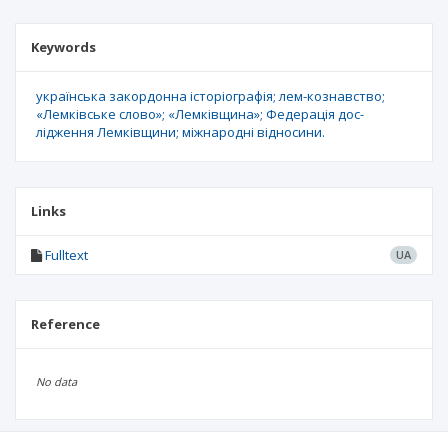
Keywords
українська закордонна історіографія; лем-кознавство;
«Лемківське слово»; «Лемківщина»; Федерація дос-
лідження Лемківщини; міжнародні відносини.
Links
Fulltext
UA
Reference
No data