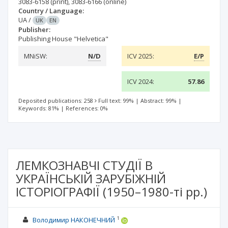
3083-6158
(print)
,
3083-6166
(online)
Country / Language:
UA
/
UK
EN
Publisher:
Publishing House "Helvetica"
MNiSW:
N/D
ICV 2025:
E/P
ICV 2024:
57.86
Deposited publications: 258
Full text: 99%
|
Abstract: 99%
|
Keywords: 81%
|
References: 0%
ЛЕМКОЗНАВЧІ СТУДІЇ В
УКРАЇНСЬКІЙ ЗАРУБІЖНІЙ
ІСТОРІОГРАФІЇ (1950–1980-ті рр.)
1
Володимир НАКОНЕЧНИЙ