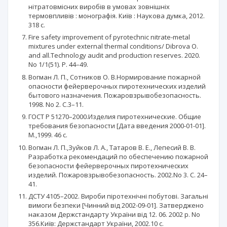
нітратовмісних виробів в умовах зовнішніх
термовпливів : монографія. Київ : Наукова думка, 2012.
318 с.
Fire safety improvement of pyrotechnic nitrate-metal
mixtures under external thermal conditions/ Dibrova O.
and all.Technology audit and production reserves. 2020.
No 1/1(51). Р. 44–49.
Вогман Л. П., Сотников О. В.Нормирование пожарной
опасности фейерверочных пиротехнических изделий
бытового назначения. Пожаровзрывобезопасность.
1998. No 2. С.3–11.
ГОСТ Р 51270–2000.Изделия пиротехнические. Общие
требования безопасности [Дата введения 2000-01-01].
М.,1999. 46 с.
Вогман Л. П.,Зуйков Л. А., Татаров В. Е., Лепесий В. В.
Разработка рекомендаций по обеспечению пожарной
безопасности фейерверочных пиротехнических
изделий. Пожаровзрывобезопасность. 2002.No 3. С. 24–
41.
ДСТУ 4105–2002. Вироби піротехнічні побутові. Загальні
вимоги безпеки [Чинний від 2002-09-01]. Затверджено
наказом Держстандарту України від 12. 06. 2002 р. No
356.Київ: Держстандарт України, 2002.10 с.