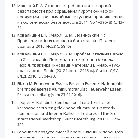
Маковей В. А. Основные требования пожарной
безопасности при обращении пиротехнической
продукции. Чрезвычайные ситуации : промышленная
и экологическая безопасность.2011. No 1–3 (6–8). С. 13–
21.
Ковалишин В. В., Марич В. М., Лозинський Р. Я.
Проблеми гасіння магнію та його сплавів. Пожежна
безпека. 2016. No28.C. 58–63.
Ковалишин В. В., Марич В. М. Проблеми гасіння магнію
та його сплавів. Пожежна та техногенна безпека.
Теорія, практика, інновації :матеріали міжнар. наук.-
практ. конф., Львів (20–21 жовт. 2016 р.). Львів : ЛДУ
БЖД, 2016. C.304–305.
Filzen M. Feuerwehr-Essen: Feuer in Essener Hafenmühle,
brennt gelagertes Aluminiumgranulat. Feuerwehr Essen.
Pressemit-teilung (vom 23.01.2016).
Tepper F., Kaledin L. Combustion characteristics of
kerosene containing Alex nano-aluminum. Unsteady
Combustion and Interior Ballistics: Lectures of the 3rd
International Workshop. Saint Petersburg, 2000. P. 320–
325.
Горение в воздухе смесей промышленных порошков
алюминия со сверхтонкими порошками алюминия и