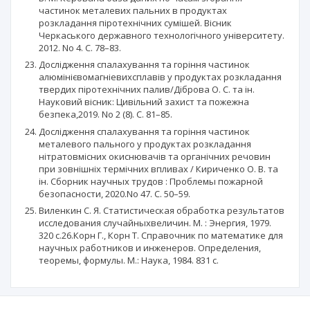
частинок металевих пальних в продуктах
розкладання піротехнічних сумішей. Вісник
Черкаського державного технологічного університету.
2012. No 4. С. 78–83.
Дослідження спалахування та горіння частинок
алюмінієвомагніевихсплавів у продуктах розкладання
твердих піротехнічних палив/Діброва О. С. та ін.
Науковий вісник: Цивільний захист та пожежна
безпека,2019. No 2 (8). С. 81–85.
Дослідження спалахування та горіння частинок
металевого пального у продуктах розкладання
нітратовмісних окиснювачів та органічних речовин
при зовнішніх термічних впливах / Кириченко О. В. та
ін. Сборник научных трудов : Проблемы пожарной
безопасности, 2020.No 47. С. 50–59.
Виленкин С. Я. Статистическая обработка результатов
исследования случайныхвеличин. М. : Энергия, 1979.
320 с.26.Корн Г., Корн Т. Справочник по математике для
научных работников и инженеров. Определения,
теоремы, формулы. М.: Наука, 1984. 831 с.