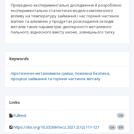
Проведено експериментальні дослідження й розроблено
експериментально-статистичні моделі комплексного
впливу на температуру займання і час горіння частинок
магнію та алюмінію у продуктах розкладання оксидів
металів таких параметрів: дисперсності металевого
пального, відносного вмісту кисню, зовнішнього тиску
Keywords
піротехнічні металовмісні суміші
пожежна безпека
процеси займання та горіння частинок металу
Links
Fulltext
UA
https://doi.org/10.33269/nvcz.2021.2(12).111-121
UA
EN