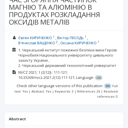
МАГНІЮ ТА АЛЮМІНІЮ В
ПРОДУКТАХ РОЗКЛАДАННЯ
ОКСИДІВ МЕТАЛІВ
1
1
Євген КИРИЧЕНКО
Віктор ГВОЗДЬ
2
1
В'ячеслав ВАЩЕНКО
Оксана КИРИЧЕНКО
1. Черкаський інститут пожежної безпеки імені Героїв
Чорнобиля Національного університету цивільного
захисту України ,
2. Черкаський державний технологічний університет
NVCZ
2021; 1
(2(12))
: 111-121;
10.33269/nvcz.2021.2(12).111-121;
Language:
UA
Check other language versions of this publication:
EN
Full
text: Yes | Abstract: Yes | Keywords: 3 | References: 26 | Resolved
references: 0
Abstract