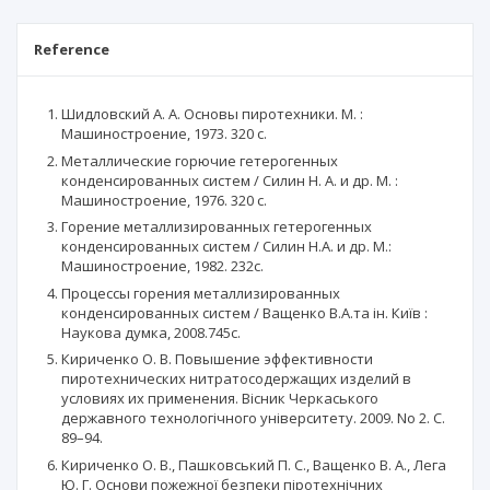
Reference
Шидловский А. А. Основы пиротехники. М. :
Машиностроение, 1973. 320 с.
Металлические горючие гетерогенных
конденсированных систем / Силин Н. А. и др. М. :
Машиностроение, 1976. 320 с.
Горение металлизированных гетерогенных
конденсированных систем / Силин Н.А. и др. М.:
Машиностроение, 1982. 232с.
Процессы горения металлизированных
конденсированных систем / Ващенко В.А.та ін. Київ :
Наукова думка, 2008.745с.
Кириченко О. В. Повышение эффективности
пиротехнических нитратосодержащих изделий в
условиях их применения. Вісник Черкаського
державного технологічного університету. 2009. No 2. С.
89–94.
Кириченко О. В., Пашковський П. С., Ващенко В. А., Лега
Ю. Г. Основи пожежної безпеки піротехнічних