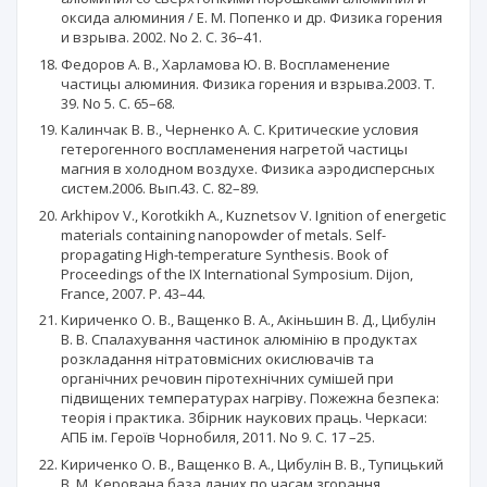
оксида алюминия / Е. М. Попенко и др. Физика горения
и взрыва. 2002. No 2. C. 36–41.
Федоров А. В., Харламова Ю. В. Воспламенение
частицы алюминия. Физика горения и взрыва.2003. T.
39. No 5. C. 65–68.
Калинчак В. В., Черненко А. С. Критические условия
гетерогенного воспламенения нагретой частицы
магния в холодном воздухе. Физика аэродисперсных
систем.2006. Вып.43. С. 82–89.
Arkhipov V., Korotkikh A., Kuznetsov V. Ignition of energetic
materials containing nanopowder of metals. Self-
propagating High-temperature Synthesis. Book of
Proceedings of the IX International Symposium. Dijon,
France, 2007. Р. 43–44.
Кириченко О. В., Ващенко В. А., Акіньшин В. Д., Цибулін
В. В. Спалахування частинок алюмінію в продуктах
розкладання нітратовмісних окислювачів та
органічних речовин піротехнічних сумішей при
підвищених температурах нагріву. Пожежна безпека:
теорія і практика. Збірник наукових праць. Черкаси:
АПБ ім. Героїв Чорнобиля, 2011. No 9. С. 17 –25.
Кириченко О. В., Ващенко В. А., Цибулін В. В., Тупицький
В. М. Керована база даних по часам згорання