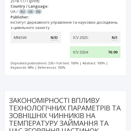
2518-1777
(print)
Country / Language:
UA
/
RU
UK
EN
Publisher:
Інститут державного управління та наукових досліджень
з цивільного захисту
MNiSW:
N/D
ICV 2025:
N/I
ICV 2024:
76.99
Deposited publications: 256
Full text: 100%
|
Abstract: 100%
|
Keywords: 98%
|
References: 100%
ЗАКОНОМІРНОСТІ ВПЛИВУ
ТЕХНОЛОГІЧНИХ ПАРАМЕТРІВ ТА
ЗОВНІШНІХ ЧИННИКІВ НА
ТЕМПЕРАТУРУ ЗАЙМАННЯ ТА
ЧАС ЗГОРЯННЯ ЧАСТИНОК