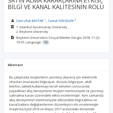
SATIN ALMA KARARLARINA ETKİSİ,
BİLGİ VE KANAL KALİTESİNİN ROLÜ
1
2
Cem Ufuk BAYTAR
Cemal YÜKSELEN
1. Istanbul Ayvansaray University ,
2. Beykent University
Beykent Üniversitesi Sosyal Bilimler Dergisi
2018; 11
(2)
:
19-35;
Language:
TR
Abstract
Bu çalışmada müşterilerin çevrimiçi alışveriş için elektronik
cihazları (masaüstü bilgisayar, dizüstü bilgisayar, akıllı
telefon, tablet) kullanmayı tercih etmeleri sonucunda
yaşadıkları akış deneyiminin müşteri memnuniyeti ve çevrimiçi
satınalma kararı üzerindeki etkisi incelenmiştir. Aynı zamanda
akış deneyiminin memnuniyete etkisindeki bilgi kalitesi ve
kanal kalitesi değişkenlerinin düzenleyici rolü incelenmiştir.
Araştırma Eylül 2016 ve Mayıs 2017 arasındaki dönemde