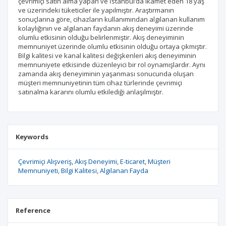
çevrimiçi satın alma yapan ve İstanbul’da ikamet eden 18 yaş
ve üzerindeki tüketiciler ile yapılmıştır. Araştırmanın
sonuçlarına göre, cihazların kullanımından algılanan kullanım
kolaylığının ve algılanan faydanın akış deneyimi üzerinde
olumlu etkisinin olduğu belirlenmiştir. Akış deneyiminin
memnuniyet üzerinde olumlu etkisinin olduğu ortaya çıkmıştır.
Bilgi kalitesi ve kanal kalitesi değişkenleri akış deneyiminin
memnuniyete etkisinde düzenleyici bir rol oynamışlardır. Aynı
zamanda akış deneyiminin yaşanması sonucunda oluşan
müşteri memnuniyetinin tüm cihaz türlerinde çevrimiçi
satınalma kararını olumlu etkilediği anlaşılmıştır.
Keywords
Çevrimiçi Alışveriş
Akış Deneyimi
E-ticaret
Müşteri
Memnuniyeti
Bilgi Kalitesi
Algılanan Fayda
Reference