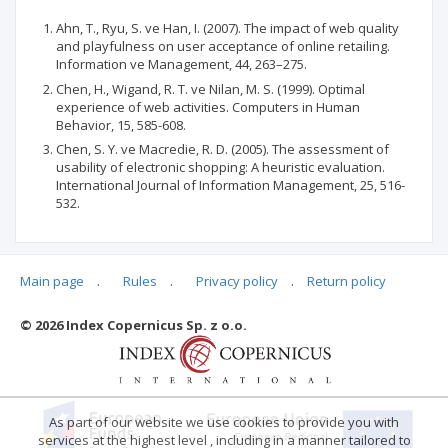
Ahn, T., Ryu, S. ve Han, I. (2007). The impact of web quality
and playfulness on user acceptance of online retailing.
Information ve Management, 44, 263–275.
Chen, H., Wigand, R. T. ve Nilan, M. S. (1999). Optimal
experience of web activities. Computers in Human
Behavior, 15, 585-608.
Chen, S. Y. ve Macredie, R. D. (2005). The assessment of
usability of electronic shopping: A heuristic evaluation.
International Journal of Information Management, 25, 516-
532.
Main page
.
Rules
.
Privacy policy
.
Return policy
Articles quoting
© 2026 Index Copernicus Sp. z o.o.
No data
As part of our website we use cookies to provide you with
services at the highest level , including in a manner tailored to