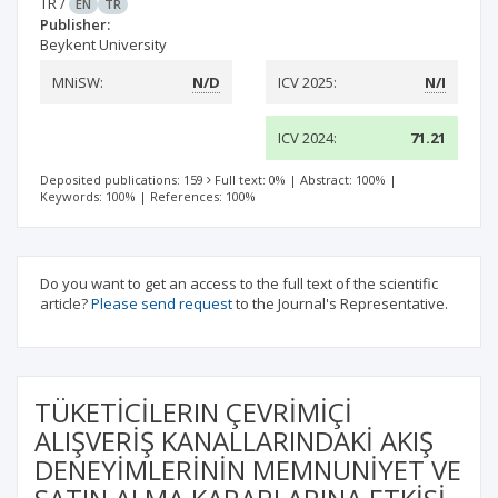
TR
/
EN
TR
Publisher:
Beykent University
MNiSW:
N/D
ICV 2025:
N/I
ICV 2024:
71.21
Deposited publications: 159
Full text: 0%
|
Abstract: 100%
|
Keywords: 100%
|
References: 100%
Do you want to get an access to the full text of the scientific
article?
Please send request
to the Journal's Representative.
TÜKETİCİLERIN ÇEVRİMİÇİ
ALIŞVERİŞ KANALLARINDAKİ AKIŞ
DENEYİMLERİNİN MEMNUNİYET VE