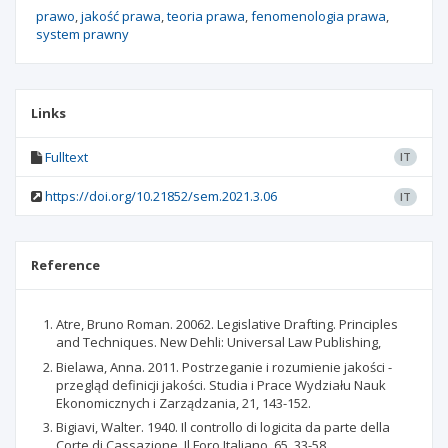
prawo
jakość prawa
teoria prawa
fenomenologia prawa
system prawny
Links
Fulltext
IT
https://doi.org/10.21852/sem.2021.3.06
IT
Reference
Atre, Bruno Roman. 20062. Legislative Drafting. Principles
and Techniques. New Dehli: Universal Law Publishing,
Bielawa, Anna. 2011. Postrzeganie i rozumienie jakości -
przegląd definicji jakości. Studia i Prace Wydziału Nauk
Ekonomicznych i Zarządzania, 21, 143-152.
Bigiavi, Walter. 1940. Il controllo di logicita da parte della
Corte di Cassazione. Il Foro Italiano, 65, 33-58.