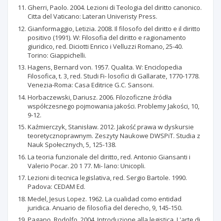
Gherri, Paolo. 2004. Lezioni di Teologia del diritto canonico.
Citta del Vaticano: Lateran Univeristy Press.
Gianformaggio, Letizia. 2008. Il filosofo del diritto e il diritto
positivo (1991). W: Filosofia del diritto e ragionamento
giuridico, red. Diciotti Enrico i Velluzzi Romano, 25-40.
Torino: Giappichelli.
Hagens, Bernard von. 1957. Qualita. W: Enciclopedia
Filosofica, t. 3, red. Studi Fi- losofici di Gallarate, 1770-1778.
Venezia-Roma: Casa Editrice G.C. Sansoni.
Horbaczewski, Dariusz. 2006. Filozoficzne źródła
współczesnego pojmowania jakości. Problemy Jakości, 10,
9-12.
Kaźmierczyk, Stanisław. 2012. Jakość prawa w dyskursie
teoretycznoprawnym. Zeszyty Naukowe DWSPiT. Studia z
Nauk Społecznych, 5, 125-138.
La teoria funzionale del diritto, red. Antonio Giansanti i
Valerio Pocar. 20 1 77. Mi- lano: Unicopli.
Lezioni di tecnica legislativa, red. Sergio Bartole. 1990.
Padova: CEDAM Ed.
Medel, Jesus Lopez. 1962. La cualidad como entidad
juridica. Anuario de filosofia del derecho, 9, 145-150.
Pagano, Rodolfo. 2004. Introduzione alla legistica. L'arte di