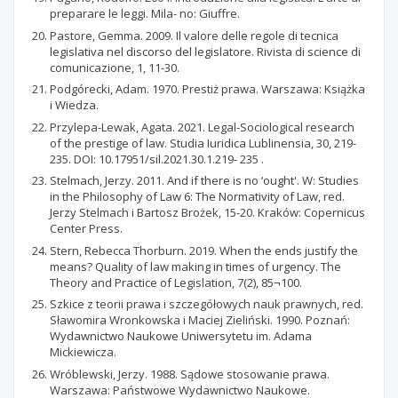
preparare le leggi. Mila- no: Giuffre.
Pastore, Gemma. 2009. Il valore delle regole di tecnica
legislativa nel discorso del legislatore. Rivista di science di
comunicazione, 1, 11-30.
Podgórecki, Adam. 1970. Prestiż prawa. Warszawa: Książka
i Wiedza.
Przylepa-Lewak, Agata. 2021. Legal-Sociological research
of the prestige of law. Studia Iuridica Lublinensia, 30, 219-
235. DOI: 10.17951/sil.2021.30.1.219- 235 .
Stelmach, Jerzy. 2011. And if there is no ‘ought'. W: Studies
in the Philosophy of Law 6: The Normativity of Law, red.
Jerzy Stelmach i Bartosz Brożek, 15-20. Kraków: Copernicus
Center Press.
Stern, Rebecca Thorburn. 2019. When the ends justify the
means? Quality of law making in times of urgency. The
Theory and Practice of Legislation, 7(2), 85¬100.
Szkice z teorii prawa i szczegółowych nauk prawnych, red.
Sławomira Wronkowska i Maciej Zieliński. 1990. Poznań:
Wydawnictwo Naukowe Uniwersytetu im. Adama
Mickiewicza.
Wróblewski, Jerzy. 1988. Sądowe stosowanie prawa.
Warszawa: Państwowe Wydawnictwo Naukowe.