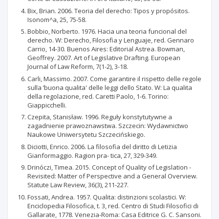
Bix, Brian. 2006. Teoria del derecho: Tipos y propósitos.
Isonom^a, 25, 75-58.
Bobbio, Norberto. 1976. Hacia una teoria funcional del
derecho. W: Derecho, Filosofia y Lenguaje, red. Gennaro
Carrio, 14-30. Buenos Aires: Editorial Astrea. Bowman,
Geoffrey. 2007. Art of Legislative Drafting. European
Journal of Law Reform, 7(1-2), 3-18.
Carli, Massimo. 2007. Come garantire il rispetto delle regole
sulla ‘buona qualita' delle leggi dello Stato. W: La qualita
della regolazione, red. Caretti Paolo, 1-6. Torino:
Giappicchelli.
Czepita, Stanisław. 1996. Reguły konstytutywne a
zagadnienie prawoznawstwa. Szczecin: Wydawnictwo
Naukowe Uniwersytetu Szczecińskiego.
Diciotti, Enrico. 2006. La filosofia del diritto di Letizia
Gianformaggio. Ragion pra- tica, 27, 329-349.
Drinóczi, Timea. 2015. Concept of Quality of Legislation -
Revisited: Matter of Perspective and a General Overview.
Statute Law Review, 36(3), 211-227.
Fossati, Andrea. 1957. Qualita: distinzioni scolastici. W:
Enciclopedia Filosofica, t. 3, red. Centro di Studi Filosofici di
Gallarate, 1778. Venezia-Roma: Casa Editrice G. C. Sansoni.