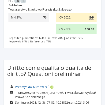
PL
/
EN
PL
Publisher:
Towarzystwo Naukowe Franciszka Salezego
MNiSW:
70
ICV 2025:
E/P
ICV 2024:
100.00
Deposited publications: 1244
Full text: 28%
|
Abstract: 52%
|
Keywords: 84%
|
References: 74%
Diritto come qualita o qualita del
diritto? Questioni preliminari
1
Przemysław Michowicz
1. Uniwersytet Papieski Jana Pawła II w Krakowie Wydział
Prawa Kanonicznego
Seminare
2021; 42
(3)
: 77-89;
10.21852/sem.2021.3.06;