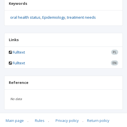
Keywords
oral health status
Epidemiology
treatment needs
Links
Fulltext
PL
Fulltext
EN
Reference
No data
Main page
.
Rules
.
Privacy policy
.
Return policy
Articles quoting