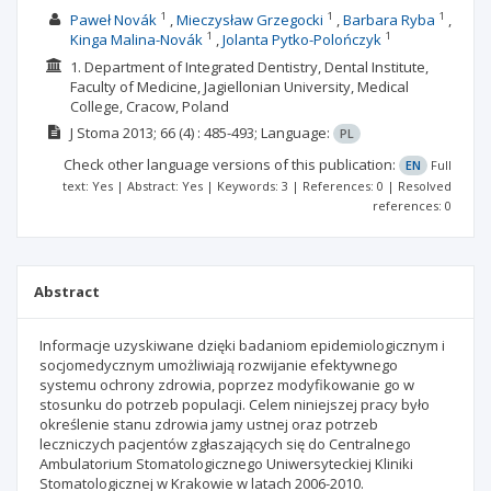
1
1
1
Paweł Novák
Mieczysław Grzegocki
Barbara Ryba
1
1
Kinga Malina-Novák
Jolanta Pytko-Polończyk
1. Department of Integrated Dentistry, Dental Institute,
Faculty of Medicine, Jagiellonian University, Medical
College, Cracow, Poland
J Stoma
2013; 66
(4)
: 485-493;
Language:
PL
Check other language versions of this publication:
EN
Full
text: Yes | Abstract: Yes | Keywords: 3 | References: 0 | Resolved
references: 0
Abstract
Informacje uzyskiwane dzięki badaniom epidemiologicznym i
socjomedycznym umożliwiają rozwijanie efektywnego
systemu ochrony zdrowia, poprzez modyfikowanie go w
stosunku do potrzeb populacji. Celem niniejszej pracy było
określenie stanu zdrowia jamy ustnej oraz potrzeb
leczniczych pacjentów zgłaszających się do Centralnego
Ambulatorium Stomatologicznego Uniwersyteckiej Kliniki
Stomatologicznej w Krakowie w latach 2006-2010.