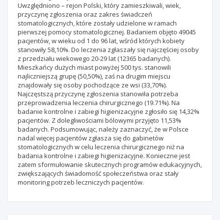
Uwzględniono – rejon Polski, który zamieszkiwali, wiek,
przyczynę zgłoszenia oraz zakres świadczeń
stomatologicznych, które zostały udzielone w ramach
pierwszej pomocy stomatologicznej. Badaniem objęto 49045
pacjentów, w wieku od 1 do 96 lat, wśród których kobiety
stanowiły 58,10%. Do leczenia zgłaszały się najczęściej osoby
z przedziału wiekowego 20-29 lat (12365 badanych).
Mieszkańcy dużych miast powyżej 500 tys. stanowili
najliczniejszą grupę (50,50%), zaś na drugim miejscu
znajdowały się osoby pochodzące ze wsi (33,70%).
Najczęstszą przyczynę zgłoszenia stanowiła potrzeba
przeprowadzenia leczenia chirurgicznego (19.71%). Na
badanie kontrolne i zabiegi higienizacyjne zgłosiło się 14,32%
pacjentów. Z dolegliwościami bólowymi przyjęto 11,53%
badanych. Podsumowując, należy zaznaczyć, że w Polsce
nadal więcej pacjentów zgłasza się do gabinetów
stomatologicznych w celu leczenia chirurgicznego niż na
badania kontrolne i zabiegi higienizacyjne. Konieczne jest
zatem sformułowanie skutecznych programów edukacyjnych,
zwiększających świadomość społeczeństwa oraz stały
monitoring potrzeb leczniczych pacjentów.