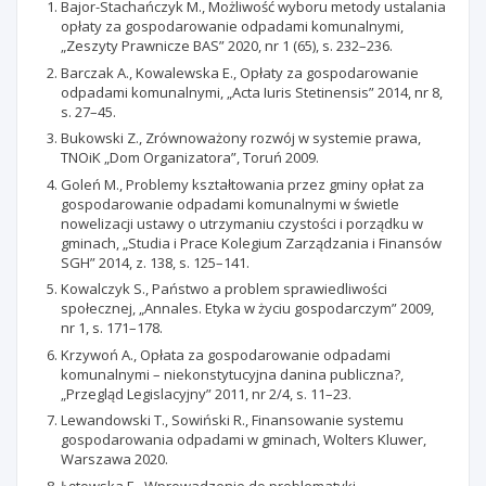
Bajor-Stachańczyk M., Możliwość wyboru metody ustalania
opłaty za gospodarowanie odpadami komunalnymi,
„Zeszyty Prawnicze BAS” 2020, nr 1 (65), s. 232–236.
Barczak A., Kowalewska E., Opłaty za gospodarowanie
odpadami komunalnymi, „Acta Iuris Stetinensis” 2014, nr 8,
s. 27–45.
Bukowski Z., Zrównoważony rozwój w systemie prawa,
TNOiK „Dom Organizatora”, Toruń 2009.
Goleń M., Problemy kształtowania przez gminy opłat za
gospodarowanie odpadami komunalnymi w świetle
nowelizacji ustawy o utrzymaniu czystości i porządku w
gminach, „Studia i Prace Kolegium Zarządzania i Finansów
SGH” 2014, z. 138, s. 125–141.
Kowalczyk S., Państwo a problem sprawiedliwości
społecznej, „Annales. Etyka w życiu gospodarczym” 2009,
nr 1, s. 171–178.
Krzywoń A., Opłata za gospodarowanie odpadami
komunalnymi – niekonstytucyjna danina publiczna?,
„Przegląd Legislacyjny” 2011, nr 2/4, s. 11–23.
Lewandowski T., Sowiński R., Finansowanie systemu
gospodarowania odpadami w gminach, Wolters Kluwer,
Warszawa 2020.
Łętowska E., Wprowadzenie do problematyki