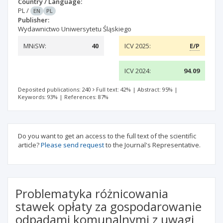
Country / Language:
PL
/
EN
PL
Publisher:
Wydawnictwo Uniwersytetu Śląskiego
MNiSW:
40
ICV 2025:
E/P
ICV 2024:
94.09
Deposited publications: 240
Full text: 42%
|
Abstract: 95%
|
Keywords: 93%
|
References: 87%
Do you want to get an access to the full text of the scientific
article?
Please send request
to the Journal's Representative.
Problematyka różnicowania
stawek opłaty za gospodarowanie
odpadami komunalnymi z uwagi