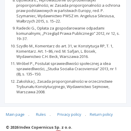
proporcjonalności, w: Zasada proporcjonalności a ochrona
praw podstawowych w państwach Europy, red. P.
Szymaniec, Wydawnictwo PWSZ im. Angelusa Silesiusa,
Wałbrzych 2015, s. 15–22.
Radecki G., Opłata za gospodarowanie odpadami
komunalnymi, „Przegląd Prawa Publicznego” 2012, nr 12, s.
19–37.
Szydło M., Komentarz do art. 31, w: Konstytucja RP, T. 1,
Komentarz. Art. 1–86, red. M. Safjan, L. Bosek,
Wydawnictwo C.H. Beck, Warszawa 2016.
Wróbel P., Postulat sprawiedliwości społecznej a idea
sprawiedliwości, „Studia Socialia Cracoviensia” 2013, nr 1
(8), s. 135–150.
Zakolska J., Zasada proporcjonalności w orzecznictwie
Trybunału Konstytucyjnego, Wydawnictwo Sejmowe,
Warszawa 2008.
Main page
.
Rules
.
Privacy policy
.
Return policy
Articles quoting
© 2026 Index Copernicus Sp. z o.o.