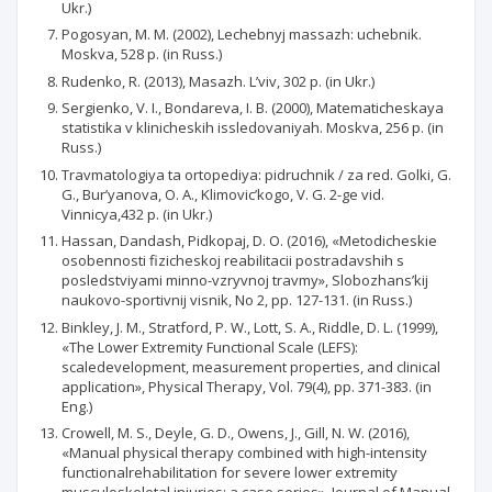
Ukr.)
Pogosyan, M. M. (2002), Lechebnyj massazh: uchebnik.
Moskva, 528 p. (in Russ.)
Rudenko, R. (2013), Masazh. L’vіv, 302 p. (in Ukr.)
Sergienko, V. I., Bondareva, I. B. (2000), Matematicheskaya
statistika v klinicheskih issledovaniyah. Moskva, 256 p. (in
Russ.)
Travmatologіya ta ortopedіya: pіdruchnik / za red. Golki, G.
G., Bur’yanova, O. A., Klimovic’kogo, V. G. 2-ge vid.
Vіnnicya,432 p. (in Ukr.)
Hassan, Dandash, Pіdkopaj, D. O. (2016), «Metodicheskie
osobennosti fizicheskoj reabilitacii postradavshih s
posledstviyami minno-vzryvnoj travmy», Slobozhans’kij
naukovo-sportivnij vіsnik, No 2, pp. 127-131. (in Russ.)
Binkley, J. M., Stratford, P. W., Lott, S. A., Riddle, D. L. (1999),
«The Lower Extremity Functional Scale (LEFS):
scaledevelopment, measurement properties, and clinical
application», Physical Therapy, Vol. 79(4), pp. 371-383. (in
Eng.)
Crowell, M. S., Deyle, G. D., Owens, J., Gill, N. W. (2016),
«Manual physical therapy combined with high-intensity
functionalrehabilitation for severe lower extremity