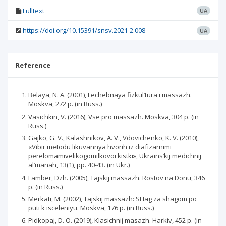
Fulltext
UA
https://doi.org/10.15391/snsv.2021-2.008
UA
Reference
Belaya, N. A. (2001), Lechebnaya fizkul’tura i massazh.
Moskva, 272 p. (in Russ.)
Vasichkin, V. (2016), Vse pro massazh. Moskva, 304 p. (in
Russ.)
Gajko, G. V., Kalashnіkov, A. V., Vdovіchenko, K. V. (2010),
«Vibіr metodu lіkuvannya hvorih іz dіafіzarnimi
perelomamivelikogomіlkovoї kіstki», Ukraїns’kij medichnij
al’manah, 13(1), pp. 40-43. (in Ukr.)
Lamber, Dzh. (2005), Tajskij massazh. Rostov na Donu, 346
p. (in Russ.)
Merkati, M. (2002), Tajskij massazh: SHag za shagom po
puti k isceleniyu. Moskva, 176 p. (in Russ.)
Pіdkopaj, D. O. (2019), Klasichnij masazh. Harkіv, 452 p. (in