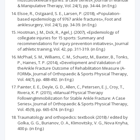
musculoskeletal injuries: a case series», Journal of Manual
& Manipulative Therapy, Vol. 24(1), рр. 34-44. (in Eng.)
Elsoe, R., Ostgaard, S. E., Larsen, P. (2018), «Population-
based epidemiology of 9767 ankle fractures», Foot and
anklesurgery, Vol. 24(1), рр. 34-39. (in Eng.)
Hootman, J. M., Dick, R., Agel, J. (2007), «Epidemiology of
collegiate injuries for 15 sports: Summary and
recommendations for injury prevention initiatives», Journal
of athletic training, Vol. 42, рр. 311-319. (in Eng.)
McPhail, S. M., Williams, C. M., Schuetz, М., Baxter, В., Tonks,
Р., Haines, T. P. (2014), «Development and Validation of
theAnkle Fracture Outcome of Rehabilitation Measure (A-
FORM)», Journal of Orthopaedic & Sports Physical Therapy,
Vol. 44(7), рр. 488-492. (in Eng.)
Painter, E. E., Deyle, G. D., Allen, C., Petersen, E. J., Croy, T.,
Rivera, K. P. (2015), «Manual Physical Therapy
FollowingImmobilization for Stable Ankle Fracture: A Case
Series», Journal of Orthopaedic & Sports Physical Therapy,
Vol. 45(9), рр. 665-674. (in Eng.)
Traumatology and orthopedics: textbook (2018) / еdited by
Golka, G. G., Burianov, O. A., Klimovitsky, V. G., Nova Knyha,
400 р. (in Eng.)