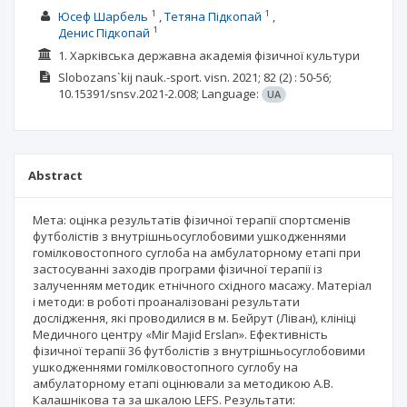
1
1
Юсеф Шарбель
Тетяна Підкопай
1
Денис Підкопай
1. Харківська державна академія фізичної культури
Slobozans`kij nauk.-sport. visn.
2021; 82
(2)
: 50-56;
10.15391/snsv.2021-2.008;
Language:
UA
Abstract
Мета: оцінка результатів фізичної терапії спортсменів
футболістів з внутрішньосуглобовими ушкодженнями
гомілковостопного суглоба на амбулаторному етапі при
застосуванні заходів програми фізичної терапії із
залученням методик етнічного східного масажу. Матеріал
і методи: в роботі проаналізовані результати
дослідження, які проводилися в м. Бейрут (Ліван), клініці
Медичного центру «Mir Majid Erslan». Ефективність
фізичної терапії 36 футболістів з внутрішньосуглобовими
ушкодженнями гомілковостопного суглобу на
амбулаторному етапі оцінювали за методикою А.В.
Калашнікова та за шкалою LEFS. Результати: