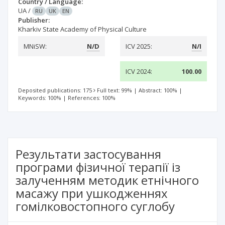
Country / Language:
UA
/
RU
UK
EN
Publisher:
Kharkiv State Academy of Physical Culture
MNiSW:
N/D
ICV 2025:
N/I
ICV 2024:
100.00
Deposited publications: 175
Full text: 99%
|
Abstract: 100%
|
Keywords: 100%
|
References: 100%
Результати застосування
програми фізичної терапії із
залученням методик етнічного
масажу при ушкодженнях
гомілковостопного суглобу