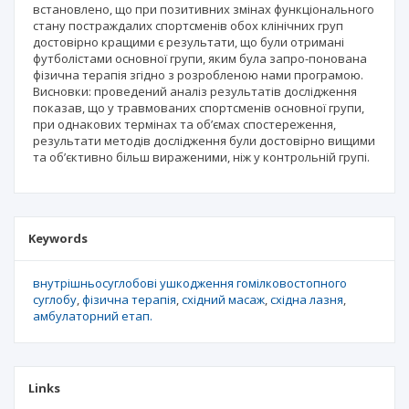
встановлено, що при позитивних змінах функціонального
стану постраждалих спортсменів обох клінічних груп
достовірно кращими є результати, що були отримані
футболістами основної групи, яким була запро-понована
фізична терапія згідно з розробленою нами програмою.
Висновки: проведений аналіз результатів дослідження
показав, що у травмованих спортсменів основної групи,
при однакових термінах та об’ємах спостереження,
результати методів дослідження були достовірно вищими
та об’єктивно більш вираженими, ніж у контрольній групі.
Keywords
внутрішньосуглобові ушкодження гомілковостопного
суглобу
фізична терапія
східний масаж
східна лазня
амбулаторний етап.
Links