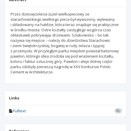
Przez dziesięciolecia żużel wielkopiecowy ze
starachowickiego wielkiego pieca był wywożony, wylewany
i składowany na hałdzie, która teraz znajduje się praktycznie
w środku miasta. Ostre kształty zastygłego wzgórza czas
obłaskawił, pokrywając drzewami. Szlakowisko – bo tak
nazywa się miejsce – należy do dziedzictwa Starachowic
i ziemi świętokrzyskiej, bogatej w rudy żelaza i żyjącej
z przemysłu. W przyległym parku miejskim powstał betonowy
pawilon, którego idea zrodziła się pod wrażeniem kształtu,
koloru i faktur sztucznej góry. Pawilon i aleje dolnej części
parku zdobyły pierwszą nagrodę w XXV konkursie Polski
Cement w Architekturze.
Links
Fulltext
PL