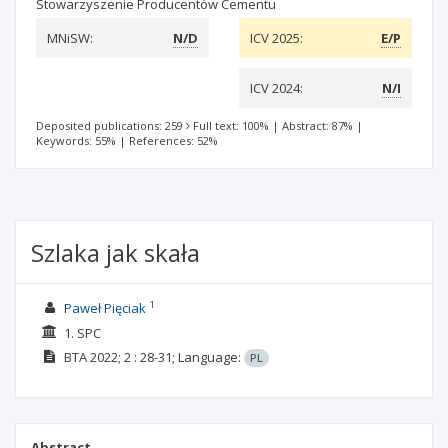
Stowarzyszenie Producentów Cementu
MNiSW:
N/D
ICV 2025:
E/P
ICV 2024:
N/I
Deposited publications: 259
Full text: 100%
|
Abstract: 87%
|
Keywords: 55%
|
References: 52%
Szlaka jak skała
1
Paweł Pięciak
1. SPC
BTA
2022; 2
: 28-31;
Language:
PL
Abstract