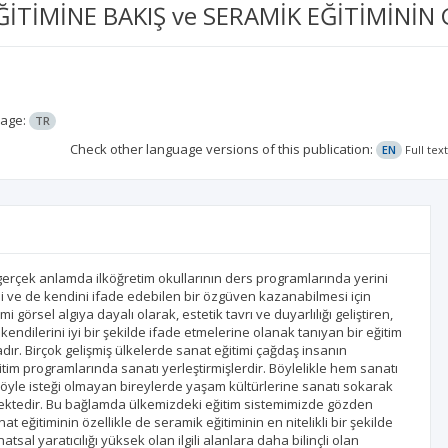
TİMİNE BAKIŞ ve SERAMİK EĞİTİMİNİN 
age:
TR
Check other language versions of this publication:
EN
Full tex
nin gerçek anlamda ilköğretim okullarının ders programlarında yerini
si ve de kendini ifade edebilen bir özgüven kazanabilmesi için
 görsel algıya dayalı olarak, estetik tavrı ve duyarlılığı geliştiren,
endilerini iyi bir şekilde ifade etmelerine olanak tanıyan bir eğitim
adır. Birçok gelişmiş ülkelerde sanat eğitimi çağdaş insanın
itim programlarında sanatı yerleştirmişlerdir. Böylelikle hem sanatı
öyle isteği olmayan bireylerde yaşam kültürlerine sanatı sokarak
mektedir. Bu bağlamda ülkemizdeki eğitim sistemimizde gözden
 eğitiminin özellikle de seramik eğitiminin en nitelikli bir şekilde
tsal yaratıcılığı yüksek olan ilgili alanlara daha bilinçli olan