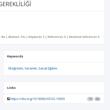
GEREKLİLİĞİ
t: No | Abstract: Yes | Keywords: 3 | References: 0 | Resolved references: 0
Keywords
İlköğretim
Seramik
Sanat Eğitimi
Links
https://doi.org/10.16992/ASOS.13929
TR
EN