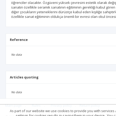
öğrenciler olacaktır. Özgüveni yüksek çevresini estetik olarak değiş
sanatın özellikle seramik sanatının eğitiminin gerekliği kabul gören b
diğer çocukların yeteneklerini dürüstçe kabul eden kişiliğe sahipti
özellikle sanat eğitiminin oldukça önemli bir evresi olan okul ön
Reference
No data
Articles quoting
No data
Main page
.
Rules
.
Privacy policy
.
Return policy
As part of our website we use cookies to provide you with services at
settings for cookies results in saving them in your device . You