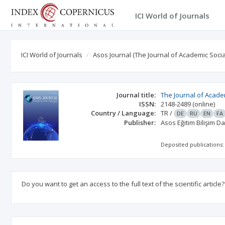
ICI World of Journals
ICI World of Journals
Asos Journal (The Journal of Academic Socia
Journal title:
The Journal of Acade
ISSN:
2148-2489
(online)
Country / Language:
TR
/
DE
RU
EN
FA
Publisher:
Asos Eğitim Bilişim D
Deposited publications:
Do you want to get an access to the full text of the scientific article