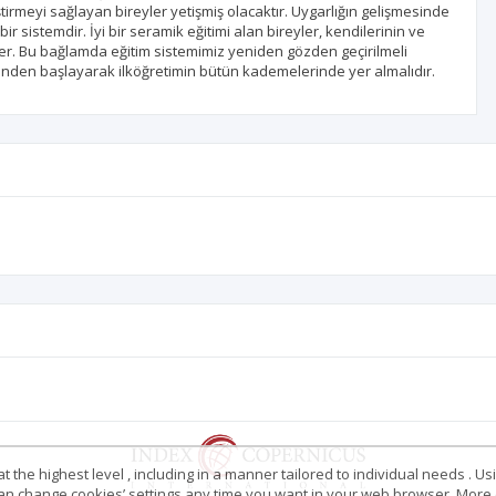
tirmeyi sağlayan bireyler yetişmiş olacaktır. Uygarlığın gelişmesinde
ir sistemdir. İyi bir seramik eğitimi alan bireyler, kendilerinin ve
rler. Bu bağlamda eğitim sistemimiz yeniden gözden geçirilmeli
cesinden başlayarak ilköğretimin bütün kademelerinde yer almalıdır.
 the highest level , including in a manner tailored to individual needs . Us
 can change cookies’ settings any time you want in your web browser. More d