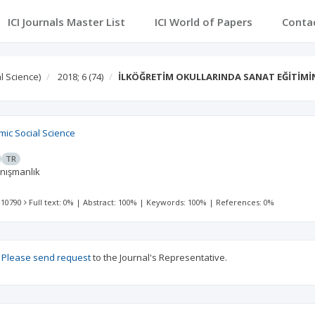
ICI Journals Master List
ICI World of Papers
Conta
l Science)
2018; 6
(74)
İLKÖĞRETİM OKULLARINDA SANAT EĞİTİMİN
mic Social Science
TR
anışmanlık
 10790
Full text: 0%
|
Abstract: 100%
|
Keywords: 100%
|
References: 0%
?
Please send request
to the Journal's Representative.