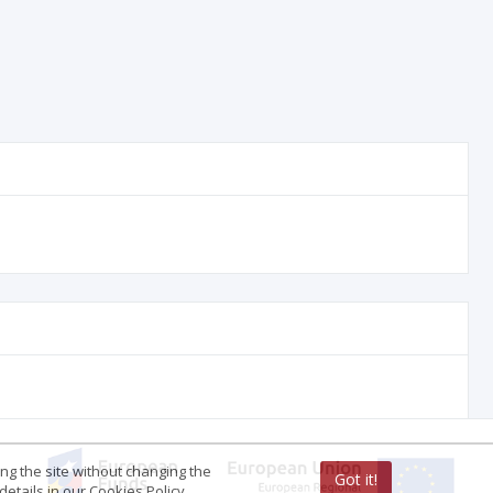
ing the site without changing the
Got it!
etails in our Cookies Policy