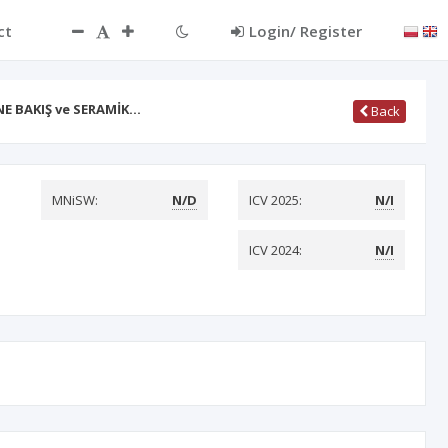
ct
Login/ Register
E BAKIŞ ve SERAMİK…
Back
MNiSW:
N/D
ICV 2025:
N/I
ICV 2024:
N/I