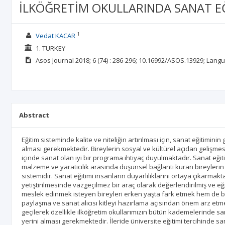
İLKÖĞRETİM OKULLARINDA SANAT EĞİ
1
Vedat KACAR
1. TURKEY
Asos Journal
2018; 6
(74)
: 286-296;
10.16992/ASOS.13929;
Langu
Abstract
Eğitim sisteminde kalite ve niteliğin artırılması için, sanat eğitimi
alması gerekmektedir. Bireylerin sosyal ve kültürel açıdan gelişme
içinde sanat olan iyi bir programa ihtiyaç duyulmaktadır. Sanat eğitimi
malzeme ve yaratıcılık arasında düşünsel bağlantı kuran bireylerin k
sistemidir. Sanat eğitimi insanların duyarlılıklarını ortaya çıkarmakt
yetiştirilmesinde vazgeçilmez bir araç olarak değerlendirilmiş ve eğ
meslek edinmek isteyen bireyleri erken yaşta fark etmek hem de b
paylaşma ve sanat alıcısı kitleyi hazırlama açısından önem arz et
geçilerek özellikle ilköğretim okullarımızın bütün kademelerinde sanat
yerini alması gerekmektedir. İleride üniversite eğitimi tercihinde sana