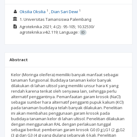
1
1
Oksilia Oksilia
Dian Sari Dewi
1. Universitas Tamansiswa Palembang
Agroteknika
2021; 4
(2)
: 95-105;
10.32530/
agroteknika.v4i2.119;
Language:
ID
Abstract
Kelor (Moringa oleifera) memiliki banyak manfaat sebagai
tanaman fungsional. Budidaya tanaman kelor banyak
dilakukan di lahan ultisol yang memiliki unsur hara K yang
rendah karena terikat oleh senyawa lain, sehingga perlu
alternatif penggantinya. Pemanfaatan garam krosok (NaCl)
sebagai sumber hara alternatif pengganti pupuk kalium (KCl)
pada tanaman budidaya telah banyak dilakukan. Penelitian
ini akan membahas penggunaan garam krosok pada
budidaya tanaman kelor di lahan ultisol. Penelitian dilakukan
dengan menggunakan RAL dengan perlakuan tunggal
sebagai berikut: pemberian garam krosok G0 (0 g ),G1 (2 g),G2
(3 g) dan G3 (4 g) yang diulang sebanyak 6 kali. Penelitian