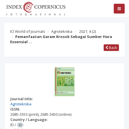
ICI World of Journals
Agroteknika
2021; 4
(2)
Pemanfaatan Garam Krosok Sebagai Sumber Hara
Essensial …
Back
Journal title:
Agroteknika
ISSN:
2685-3353
(print)
,
2685-3450
(online)
Country / Language:
ID
/
ID