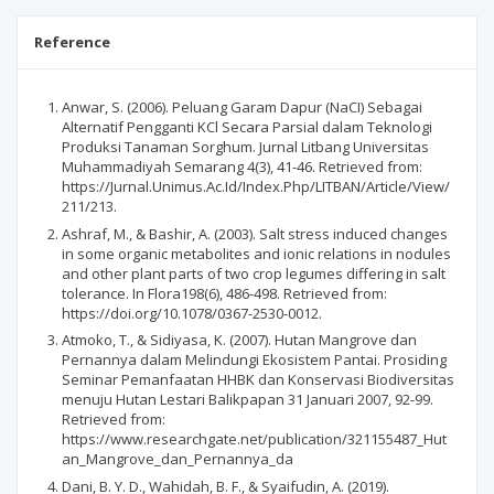
Reference
Anwar, S. (2006). Peluang Garam Dapur (NaCI) Sebagai
Alternatif Pengganti KCl Secara Parsial dalam Teknologi
Produksi Tanaman Sorghum. Jurnal Litbang Universitas
Muhammadiyah Semarang 4(3), 41-46. Retrieved from:
https://Jurnal.Unimus.Ac.Id/Index.Php/LITBAN/Article/View/
211/213.
Ashraf, M., & Bashir, A. (2003). Salt stress induced changes
in some organic metabolites and ionic relations in nodules
and other plant parts of two crop legumes differing in salt
tolerance. In Flora198(6), 486-498. Retrieved from:
https://doi.org/10.1078/0367-2530-0012.
Atmoko, T., & Sidiyasa, K. (2007). Hutan Mangrove dan
Pernannya dalam Melindungi Ekosistem Pantai. Prosiding
Seminar Pemanfaatan HHBK dan Konservasi Biodiversitas
menuju Hutan Lestari Balikpapan 31 Januari 2007, 92-99.
Retrieved from:
https://www.researchgate.net/publication/321155487_Hut
an_Mangrove_dan_Pernannya_da
Dani, B. Y. D., Wahidah, B. F., & Syaifudin, A. (2019).