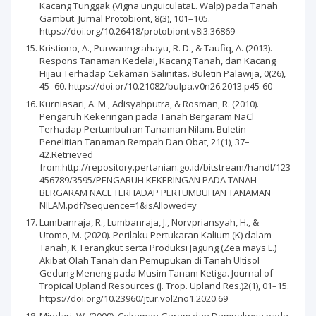
Kacang Tunggak (Vigna unguiculataL. Walp) pada Tanah
Gambut. Jurnal Protobiont, 8(3), 101–105.
https://doi.org/10.26418/protobiont.v8i3.36869
Kristiono, A., Purwanngrahayu, R. D., & Taufiq, A. (2013).
Respons Tanaman Kedelai, Kacang Tanah, dan Kacang
Hijau Terhadap Cekaman Salinitas. Buletin Palawija, 0(26),
45–60. https://doi.or/10.21082/bulpa.v0n26.2013.p45-60
Kurniasari, A. M., Adisyahputra, & Rosman, R. (2010).
Pengaruh Kekeringan pada Tanah Bergaram NaCl
Terhadap Pertumbuhan Tanaman Nilam. Buletin
Penelitian Tanaman Rempah Dan Obat, 21(1), 37–
42.Retrieved
from:http://repository.pertanian.go.id/bitstream/handl/123
456789/3595/PENGARUH KEKERINGAN PADA TANAH
BERGARAM NACL TERHADAP PERTUMBUHAN TANAMAN
NILAM.pdf?sequence=1&isAllowed=y
Lumbanraja, R., Lumbanraja, J., Norvpriansyah, H., &
Utomo, M. (2020). Perilaku Pertukaran Kalium (K) dalam
Tanah, K Terangkut serta Produksi Jagung (Zea mays L.)
Akibat Olah Tanah dan Pemupukan di Tanah Ultisol
Gedung Meneng pada Musim Tanam Ketiga. Journal of
Tropical Upland Resources (J. Trop. Upland Res.)2(1), 01–15.
https://doi.org/10.23960/jtur.vol2no1.2020.69
Mindari, W. (2009). Cekaman Garam dan Dampaknya pada