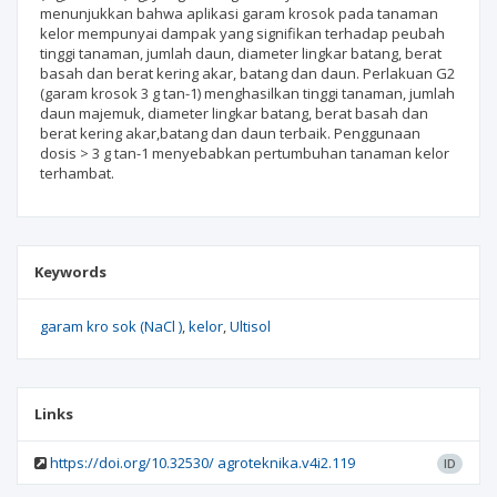
menunjukkan bahwa aplikasi garam krosok pada tanaman
kelor mempunyai dampak yang signifikan terhadap peubah
tinggi tanaman, jumlah daun, diameter lingkar batang, berat
basah dan berat kering akar, batang dan daun. Perlakuan G2
(garam krosok 3 g tan-1) menghasilkan tinggi tanaman, jumlah
daun majemuk, diameter lingkar batang, berat basah dan
berat kering akar,batang dan daun terbaik. Penggunaan
dosis > 3 g tan-1 menyebabkan pertumbuhan tanaman kelor
terhambat.
Keywords
garam kro sok (NaCl )
kelor
Ultisol
Links
https://doi.org/10.32530/ agroteknika.v4i2.119
ID