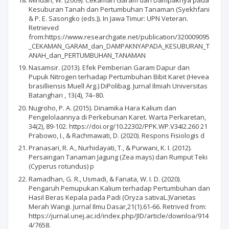
Kesuburan Tanah dan Pertumbuhan Tanaman (Syekhfani
& P. E. Sasongko (eds.)). In Jawa Timur: UPN Veteran.
Retrieved
from:https://www.researchgate.net/publication/320009095
_CEKAMAN_GARAM_dan_DAMPAKNYAPADA_KESUBURAN_T
ANAH_dan_PERTUMBUHAN_TANAMAN
Nasamsir. (2013). Efek Pemberian Garam Dapur dan
Pupuk Nitrogen terhadap Pertumbuhan Bibit Karet (Hevea
brasilliensis Muell Arg.) DiPolibag. Jurnal Ilmiah Universitas
Batanghari , 13(4), 74–80.
Nugroho, P. A. (2015). Dinamika Hara Kalium dan
Pengelolaannya di Perkebunan Karet. Warta Perkaretan,
34(2), 89-102. https://doi.org/10.22302/PPK.WP.V34I2.260 21
Prabowo, I., & Rachmawati, D. (2020). Respons Fisiologis d
Pranasari, R. A., Nurhidayati, T., & Purwani, K. I. (2012).
Persaingan Tanaman Jagung (Zea mays) dan Rumput Teki
(Cyperus rotundus) p
Ramadhan, G. R., Usmadi, & Fanata, W. I. D. (2020).
Pengaruh Pemupukan Kalium terhadap Pertumbuhan dan
Hasil Beras Kepala pada Padi (Oryza sativaL.)Varietas
Merah Wangi. Jurnal Ilmu Dasar,21(1).61-66. Retrived from:
https://jurnal.unej.ac.id/index.php/JID/article/downloa/914
4/7658.