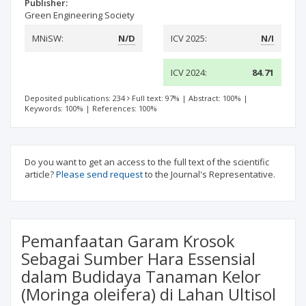
Publisher:
Green Engineering Society
MNiSW:
N/D
ICV 2025:
N/I
ICV 2024:
84.71
Deposited publications: 234
Full text: 97%
|
Abstract: 100%
|
Keywords: 100%
|
References: 100%
Do you want to get an access to the full text of the scientific
article?
Please send request
to the Journal's Representative.
Pemanfaatan Garam Krosok
Sebagai Sumber Hara Essensial
dalam Budidaya Tanaman Kelor
(Moringa oleifera) di Lahan Ultisol