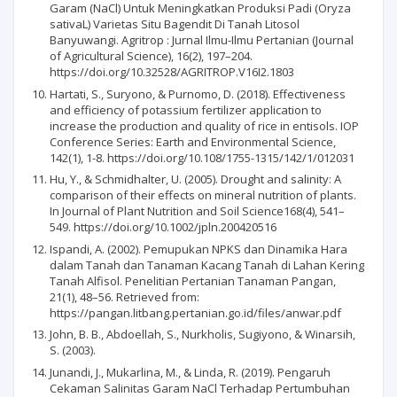
Garam (NaCl) Untuk Meningkatkan Produksi Padi (Oryza
sativaL) Varietas Situ Bagendit Di Tanah Litosol
Banyuwangi. Agritrop : Jurnal Ilmu-Ilmu Pertanian (Journal
of Agricultural Science), 16(2), 197–204.
https://doi.org/10.32528/AGRITROP.V16I2.1803
Hartati, S., Suryono, & Purnomo, D. (2018). Effectiveness
and efficiency of potassium fertilizer application to
increase the production and quality of rice in entisols. IOP
Conference Series: Earth and Environmental Science,
142(1), 1-8. https://doi.org/10.108/1755-1315/142/1/012031
Hu, Y., & Schmidhalter, U. (2005). Drought and salinity: A
comparison of their effects on mineral nutrition of plants.
In Journal of Plant Nutrition and Soil Science168(4), 541–
549. https://doi.org/10.1002/jpln.200420516
Ispandi, A. (2002). Pemupukan NPKS dan Dinamika Hara
dalam Tanah dan Tanaman Kacang Tanah di Lahan Kering
Tanah Alfisol. Penelitian Pertanian Tanaman Pangan,
21(1), 48–56. Retrieved from:
https://pangan.litbang.pertanian.go.id/files/anwar.pdf
John, B. B., Abdoellah, S., Nurkholis, Sugiyono, & Winarsih,
S. (2003).
Junandi, J., Mukarlina, M., & Linda, R. (2019). Pengaruh
Cekaman Salinitas Garam NaCl Terhadap Pertumbuhan