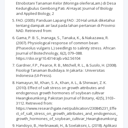
Etnobotani Tanaman Kelor (Moringa oleiferaLam.) di Desa
Kedungbulus Gembong Pati. Al-Hayat: Journal of Biology
and Applied Biology, 2
FAO. (2005). Panduan Lapang FAO : 20 Hal untuk diketahui
tentang dampak air laut pada lahan pertanian di Provinsi
NAD. Retrieved from:
Gama, P. B. S., Inanaga, S., Tanaka, K., & Nakazawa, R.
(2007). Physiological response of common bean
(Phaseolus vulgaris L.) seedlings to salinity stress. African
Journal of Biotechnology, 6(2), 079–088.
https://doi.org/10.4314/ajb.v6i2.56104
Gardner, F.P., Pearce, R. B., Mitchell, R. L., & Susilo, H. (2008).
Fisiologi Tanaman Budidaya. In Jakarta : Universitas
Indonesia (UI-Press).
Hamayun, M., Khan, S. A., Khan, A. L., & Shinwari, Z. K.
(2010). Effect of salt stress on growth attributes and
endogenous growth hormones of soybean cultivar
Hwangkeumkong. Pakistan Journal of Botany, 42(5), 3103–
3112. Retrieved from:
https://www.researchgate.net/publication/230845231_Effe
ct_of_salt_stress_on_growth_attributes_and_endogenous_
growth_hormones_of_soybean_cultivar_Hwangkeumkong
Handoyo, B., Herlinawati, H., & Soelaksini, L. (2018). Aplikasi