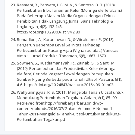
Rasmani, R., Parwata, I. G. M. A., & Santoso, B. B. (2018).
Pertumbuhan Bibit Tanaman Kelor (Moringa oleiferaLam.)
Pada Beberapa Macam Media Organik dengan Teknik
Pembibitan Tidak Langsung. Jurnal Sains Teknologi &
Lingkungan, 4(2). 132-143.
https://doi.org/10.29303/jstl.v4i2.80
Romadloni, A., Karuniawan, D., & Wicaksono, P. (2018).
Pengaruh Beberapa Level Salinitas Terhadap
Perkecambahan Kacang Hijau (Vigna radiataL.) Varietas
Vima 1. Jurnal Produksi Tanaman, 6(8), 1663–1670.
Sowmen, S., Rusdiamansyah, R., Zainab, S., & Santi, M.
(2019). Pertumbuhan dan Produktivitas Kelor (Moringa
oleifera) Periode Vegetatif Awal dengan Pemupukan
Sumber P yang Berbeda pada Tanah Ultisol. Pastura, 6(1),
4-6. https://doi.org/10.24843/pastura.2016.v06.i01.p02.
Wahyuningtyas, R. S. (2011). Mengelola Tanah Ultisol untuk
Mendukung Pertumbuhan Tegakan. Galam, V(1), 85–99.
Retrieved from:http://foreibanjarbaru.or.id/wp-
content/uploads/2016/07/Galam-Volume-V-Nomor-1-
Tahun-2011-Mengelola-Tanah-Ultisol-Untuk-Mendukung-
Pertumbuhan-Tegakan.pd