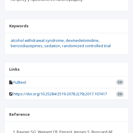
Keywords
alcohol withdrawal syndrome
dexmedetomidine
benzodiazepines
sedation
randomized controlled trial
Links
Fulltext
EN
https://doi.org/10.25284/2519-2078.2(79).2017.107417
EN
Reference
Rayner SG, Weinert CR, Peng H, Jepsen S, Broccard AF.