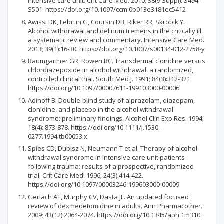
intensive care unit. Crit Care Med. 2010; 38(9 Suppl): S494-
S501. https://doi.org/10.1097/ccm.0b013e3181ec5412
Awissi DK, Lebrun G, Coursin DB, Riker RR, Skrobik Y.
Alcohol withdrawal and delirium tremens in the critically ill:
a systematic review and commentary. Intensive Care Med.
2013; 39(1):16-30. https://doi.org/10.1007/s00134-012-2758-y
Baumgartner GR, Rowen RC. Transdermal clonidine versus
chlordiazepoxide in alcohol withdrawal: a randomized,
controlled clinical trial. South Med J. 1991; 84(3):312-321.
https://doi.org/10.1097/00007611-199103000-00006
Adinoff B. Double-blind study of alprazolam, diazepam,
clonidine, and placebo in the alcohol withdrawal
syndrome: preliminary findings. Alcohol Clin Exp Res. 1994;
18(4): 873-878. https://doi.org/10.1111/j.1530-
0277.1994.tb00053.x
Spies CD, Dubisz N, Neumann T et al. Therapy of alcohol
withdrawal syndrome in intensive care unit patients
following trauma: results of a prospective, randomized
trial. Crit Care Med. 1996; 24(3):414-422.
https://doi.org/10.1097/00003246-199603000-00009
Gerlach AT, Murphy CV, Dasta JF. An updated focused
review of dexmedetomidine in adults. Ann Pharmacother.
2009; 43(12):2064-2074. https://doi.org/10.1345/aph.1m310