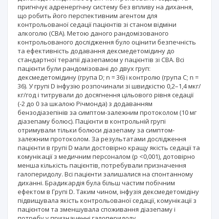
пригнічує адренергічну систему без впливу на дихання,
що робить його перспективним агентом для
контрольованої седації пацієнтів зі станом відміни
алкоголю (СВА). Метою даного рандомізованого
контрольованого дослідження було оцінити безпечність
та ефективність додавання дексмедетомідину до
стандартної терапії діазепамом у пацієнтів зі СВА. Всі
пацієнти були рандомізовані до двух груп:
дексмедетомідину (група D; n = 36) і контролю (група С; n =
36). У групі D інфузію розпочинали зі швидкістю 0,2–1,4 мкг/
кг/год і титрували до досягнення цільового рівня седації
(-2 до 0 за шкалою Річмонда) з додаванням
бензодіазепінів за симптом-залежним протоколом (10 мг
діазепаму болюс). Пацієнти в контрольній групі
отримували тільки болюси діазепаму за симптом-
залежним протоколом. За результатами дослідження
пацієнти в групі D мали достовірно кращу якість седації та
комунікації з медичним персоналом (р <0,001), дотовірно
менша кількість пацієнтів, потребували призначення
галоперидолу. Всі пацієнти залишалися на спонтанному
диханні. Брадикардія була більш частим побічним
ефектом в Групі D. Таким чином, інфузія дексмедетомідіну
підвищувала якість контрольованої седації, комунікації з
пацієнтом та зменшувала споживання діазепаму і
потребу у призначенні галоперидолу.