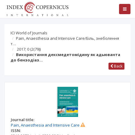
ICI World of Journals
Pain, Anaesthesia and Intensive Care/Біль, знеболення
т…
2017; 0
(2(79))
Використання дексмедетомідину як адьюванта
до бензодіаз…
Back
Journal title:
Pain, Anaesthesia and Intensive Care
ISSN: