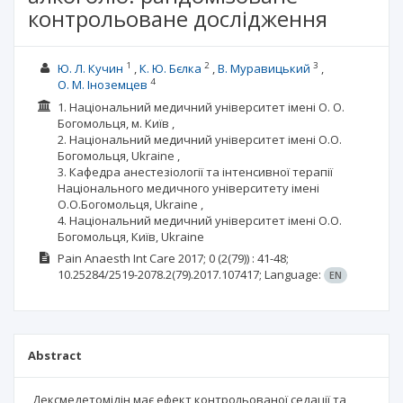
контрольоване дослідження
1
2
3
Ю. Л. Кучин
К. Ю. Бєлка
В. Муравицький
4
О. М. Іноземцев
1. Національний медичний університет імені О. О.
Богомольця, м. Київ ,
2. Національний медичний університет імені О.О.
Богомольця, Ukraine ,
3. Кафедра анестезіології та інтенсивної терапії
Національного медичного університету імені
О.О.Богомольця, Ukraine ,
4. Нацiональний медичний унiверситет iменi О.О.
Богомольця, Київ, Ukraine
Pain Anaesth Int Care
2017; 0
(2(79))
: 41-48;
10.25284/2519-2078.2(79).2017.107417;
Language:
EN
Abstract
Дексмедетомідін має ефект контрольованої седації та