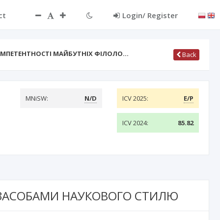
ct
Login/ Register
МПЕТЕНТНОСТІ МАЙБУТНІХ ФІЛОЛО…
Back
MNiSW:
N/D
ICV 2025:
E/P
ICV 2024:
85.82
 ЗАСОБАМИ НАУКОВОГО СТИЛЮ