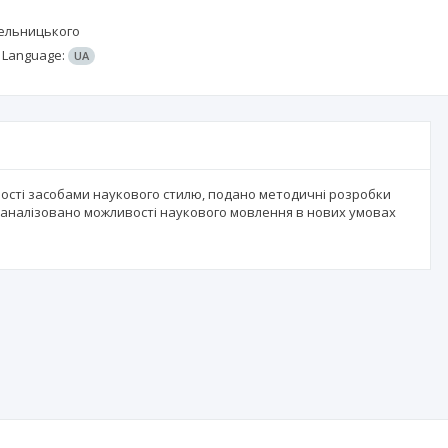
мельницького
;
Language:
UA
ності засобами наукового стилю, подано методичні розробки
проаналізовано можливості наукового мовлення в нових умовах