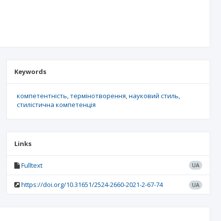
Keywords
компетентність
термінотворення
науковий стиль
стилістична компетенція
Links
Fulltext
UA
https://doi.org/10.31651/2524-2660-2021-2-67-74
UA