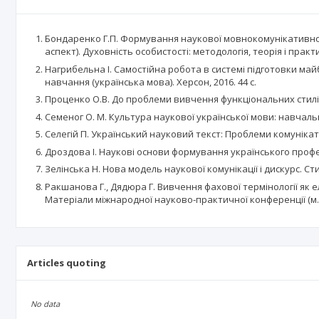
Бондаренко Г.П. Формування наукової мовнокомунікативної 
аспект). Духовність особистості: методологія, теорія і практика
Нагрибельна І. Самостійна робота в системі підготовки майб
навчання (українська мова). Херсон, 2016. 44 с.
Проценко О.В. До проблеми вивчення функціональних стилів 
Семеног О. М. Культура наукової української мови: навчальний
Селегій П. Український науковий текст: Проблеми комунікативн
Дроздова І. Наукові основи формування українського профес
Зелінська Н. Нова модель наукової комунікації і дискурс. Стиль
Ракшанова Г., Дядюра Г. Вивчення фахової термінології як е
Матеріали міжнародної науково-практичної конференції (м. І
Articles quoting
No data