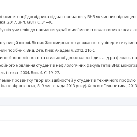
компетенції дослідника під час навчання у ВНЗ як чинник підвищенн
, 2017, Вип. 6(81). С. 31–40.
утніх учителів до навчання української мови в початкових класах: авт
у вищій школі. Вісник Житомирського державного університету імені Ів
 посібник. Вид. 2-ге, Київ: Академія, 2012. 216 с.
ої повноцінності та стильової досконалості: дис. … д-ра філолог. наук:
ійного мовлення студентів нефілологічних факультетів ВНЗ: монографія
 і текст, 2004. Вип. 4. С. 19–27.
лемент розвитку творчих здібностей у студентів технічного профілю н
вано-Франківськ, 8–9 листопада 2013 року). Херсон: Гельветика, 2013. 