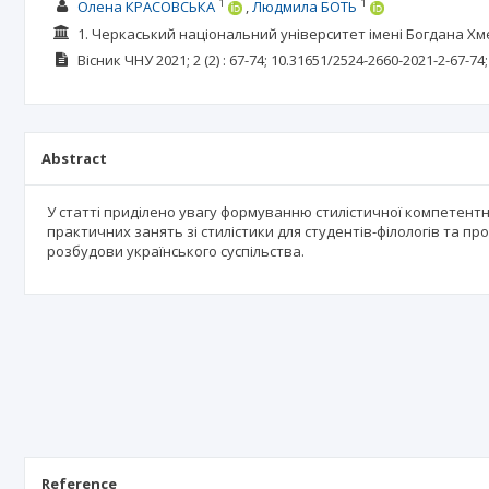
1
1
Олена КРАСОВСЬКА
Людмила БОТЬ
1. Черкаський національний університет імені Богдана Х
Вісник ЧНУ
2021; 2
(2)
: 67-74;
10.31651/2524-2660-2021-2-67-74
Abstract
У статті приділено увагу формуванню стилістичної компетент
практичних занять зі стилістики для студентів-філологів та 
розбудови українського суспільства.
Reference