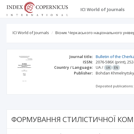
ICI World of Journals
ICI World of Journals
Вісник Черкаського національного уніве
Journal title:
Bulletin of the Cher
ISSN:
2076-586X
(print)
,
252
Country / Language:
UA
/
UK
EN
Publisher:
Bohdan Khmelnytsky 
Deposited publications:
ФОРМУВАННЯ СТИЛІСТИЧНОЇ КОМ