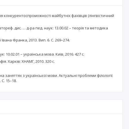
я конкурентоспроможності майбутніх фахівців (лінгвістичний
ореф. дис. … д-ра пед. наук: 13.00.02 – теорія та методика
ана Франка, 2013. Вип. 6. С. 269–274.
 10.02.01 – українська мова. Київ, 2016. 427 с.
. Харків: ХНАМГ, 2010. 320 с.
а заняттях з української мови. Актуальні проблеми філології:
С. 15–18.