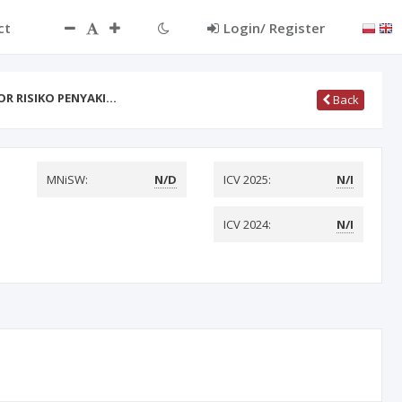
ct
Login/ Register
R RISIKO PENYAKI…
Back
MNiSW:
N/D
ICV 2025:
N/I
ICV 2024:
N/I