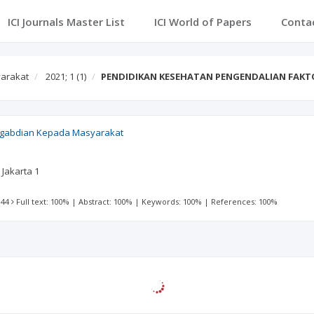
ICI Journals Master List
ICI World of Papers
Conta
arakat
2021; 1
(1)
PENDIDIKAN KESEHATAN PENGENDALIAN FAKTO
ngabdian Kepada Masyarakat
Jakarta 1
 44
Full text: 100%
|
Abstract: 100%
|
Keywords: 100%
|
References: 100%