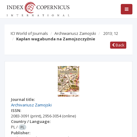
ICI World of Journals
Archiwariusz Zamojski
2013; 12
Kapłan wagabunda na Zamojszczyźnie
Back
Journal title:
Archivariusz Zamojski
ISSN:
2083-3091
(print)
,
2956-3054
(online)
Country / Language:
PL
/
PL
Publisher: