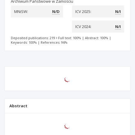
Archiwum Państwowe w Zamościu
MNiSW:
N/D
ICV 2025:
N/I
ICV 2024:
N/I
Deposited publications: 219
Full text: 100%
|
Abstract: 100%
|
Keywords: 100%
|
References: 96%
Abstract