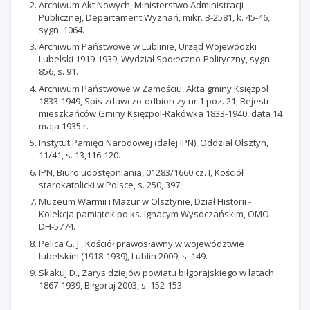
Archiwum Akt Nowych, Ministerstwo Administracji
Publicznej, Departament Wyznań, mikr. B-2581, k. 45-46,
sygn. 1064.
Archiwum Państwowe w Lublinie, Urząd Wojewódzki
Lubelski 1919-1939, Wydział Społeczno-Polityczny, sygn.
856, s. 91.
Archiwum Państwowe w Zamościu, Akta gminy Księżpol
1833-1949, Spis zdawczo-odbiorczy nr 1 poz. 21, Rejestr
mieszkańców Gminy Księżpol-Rakówka 1833-1940, data 14
maja 1935 r.
Instytut Pamięci Narodowej (dalej IPN), Oddział Olsztyn,
11/41, s. 13,116-120.
IPN, Biuro udostępniania, 01283/1660 cz. I, Kościół
starokatolicki w Polsce, s. 250, 397.
Muzeum Warmii i Mazur w Olsztynie, Dział Historii -
Kolekcja pamiątek po ks. Ignacym Wysoczańskim, OMO-
DH-5774.
Pelica G. J., Kościół prawosławny w województwie
lubelskim (1918-1939), Lublin 2009, s. 149.
Skakuj D., Zarys dziejów powiatu biłgorajskiego w latach
1867-1939, Biłgoraj 2003, s. 152-153.