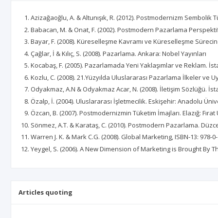
Azizağaoğlu, A. & Altunışık, R. (2012). Postmodernizm Sembolik Tü
Babacan, M. & Onat, F. (2002). Postmodern Pazarlama Perspektif
Bayar, F. (2008). Küreselleşme Kavramı ve Küreselleşme Sürecin
Çağlar, İ & Kılıç, S. (2008). Pazarlama. Ankara: Nobel Yayınları
Kocabaş, F. (2005). Pazarlamada Yeni Yaklaşımlar ve Reklam. İs
Kozlu, C. (2008). 21.Yüzyılda Uluslararası Pazarlama İlkeler ve 
Odyakmaz, A.N & Odyakmaz Acar, N. (2008). İletişim Sözlüğü. İsta
Özalp, İ. (2004). Uluslararası İşletmecilik. Eskişehir: Anadolu Üniv
Özcan, B. (2007). Postmodernizmin Tüketim İmajları. Elazığ: Fırat Ü
Sönmez, A.T. & Karataş, C. (2010). Postmodern Pazarlama. Dü
Warren J. K. & Mark C.G. (2008). Global Marketing, ISBN-13: 978-
Yeygel, S. (2006). A New Dimension of Marketing is Brought By T
Articles quoting