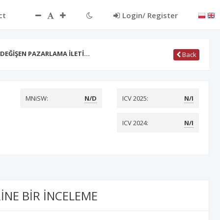
ct
Login/ Register
DEĞİŞEN PAZARLAMA İLETİ…
Back
MNiSW:
N/D
ICV 2025:
N/I
ICV 2024:
N/I
İNE BİR İNCELEME