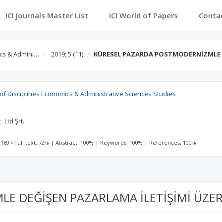
ICI Journals Master List
ICI World of Papers
Conta
ics & Admini…
2019; 5
(11)
KÜRESEL PAZARDA POSTMODERNİZMLE 
 of Disciplines Economics & Administrative Sciences Studies
 Ltd Şrt.
 169
Full text: 72%
|
Abstract: 100%
|
Keywords: 100%
|
References: 100%
 DEĞİŞEN PAZARLAMA İLETİŞİMİ ÜZER