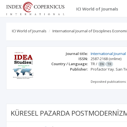
ICI World of Journals
ICI World of Journals
International Journal of Disciplines Econom
Journal title:
International Journal
ISSN:
2587-2168
(online)
Country / Language:
TR
/
EN
TR
Publisher:
Profactor Yay. San Tic.
Deposited publications:
KÜRESEL PAZARDA POSTMODERNİZMLE