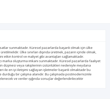
atlar sunmaktadır. Küresel pazarlarda başarılı olmak için ülke
 üretilmelidir. Ülke sınırları dışında üretmek, pazarın içinde olmak,
ni etkin kontrol ve maliyet gibi avantajları sağlamaktadır.
alıcı marka oluşturma imkanı sunmaktadır. Küresel pazarlarda faaliyet
lebin düşmesi veya rakiplerinin üstünlükleri nedeniyle meydana
ile en iyi iletişimi sağlayan işletmeler başarılı olmaktadır bu
kle durduğu bir çalışma alanıdır. Bu çalışmada postmodernizmle
enecek ve veriler ışığında sonuçlar değerlendirilecektir