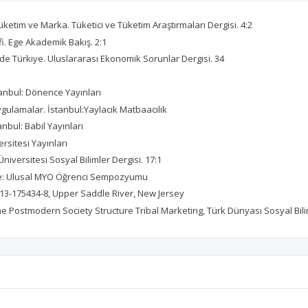
ketim ve Marka. Tüketici ve Tüketim Araştırmaları Dergisi. 4:2
i. Ege Akademik Bakış. 2:1
de Türkiye. Uluslararası Ekonomik Sorunlar Dergisi. 34
tanbul: Dönence Yayınları
Uygulamalar. İstanbul:Yaylacık Matbaacılık
nbul: Babil Yayınları
ersitesi Yayınları
niversitesi Sosyal Bilimler Dergisi. 17:1
zce: Ulusal MYO Öğrenci Sempozyumu
0-13-175434-8, Upper Saddle River, New Jersey
he Postmodern Society Structure Tribal Marketing, Türk Dünyası Sosyal Bili