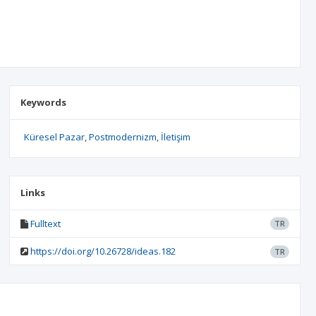
Keywords
Küresel Pazar
Postmodernizm
İletişim
Links
Fulltext
TR
https://doi.org/10.26728/ideas.182
TR