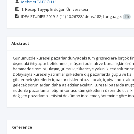
1
Mehmet TATOĞLU
1. Recep Tayyip Erdoğan Üniversitesi
IDEA STUDIES
2019; 5
(11)
10.26728/ideas.182;
Language:
TR
Abstract
Günümüzde küresel pazarlar dünyadaki tüm girişimcilere birçok fırs
dışındaki ihtiyaçlar belirlenmeli, müşteri bulmalı ve buna ilişkin ürün
hammadde temini, ulaşım, gümrük, tüketiciye yakınlık, tedarik zinciri
Dolayısıyla küresel yatırımlar şirketlere dış pazarlarda güçlü ve k
göstermek şirketlerin iç pazar risklerini azaltacak, iç piyasada ta
gelecek sorunlardan daha az etkilenecektir. Küresel pazarda müşteri 
nedenle pazarlama iletişimi konusu tüm şirketlerin üzerinde titizli
değişen pazarlama iletişimi doküman inceleme yöntemine göre incel
Reference