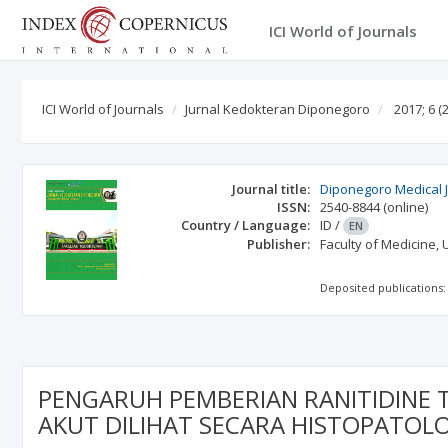
ICI World of Journals
ICI World of Journals
Jurnal Kedokteran Diponegoro
2017; 6
(2
Journal title:
Diponegoro Medical 
ISSN:
2540-8844
(online)
Country / Language:
ID
/
EN
Publisher:
Faculty of Medicine,
Deposited publications:
PENGARUH PEMBERIAN RANITIDINE 
AKUT DILIHAT SECARA HISTOPATOL