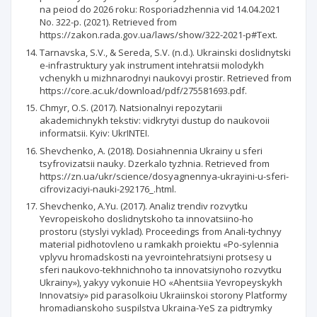
na peiod do 2026 roku: Rosporiadzhennia vid 14.04.2021
No. 322-p. (2021). Retrieved from
https://zakon.rada.gov.ua/laws/show/322-2021-р#Text.
Tarnavska, S.V., & Sereda, S.V. (n.d.). Ukrainski doslidnytski
e-infrastruktury yak instrument intehratsii molodykh
vchenykh u mizhnarodnyi naukovyi prostir. Retrieved from
https://core.ac.uk/download/pdf/275581693.pdf.
Chmyr, O.S. (2017). Natsionalnyi repozytarii
akademichnykh tekstiv: vidkrytyi dustup do naukovoii
informatsii. Kyiv: UkrINTEI.
Shevchenko, А. (2018). Dosiahnennia Ukrainy u sferi
tsyfrovizatsii nauky. Dzerkalo tyzhnia. Retrieved from
https://zn.ua/ukr/science/dosyagnennya-ukrayini-u-sferi-
cifrovizaciyi-nauki-292176_.html.
Shevchenko, А.Yu. (2017). Analiz trendiv rozvytku
Yevropeiskoho doslidnytskoho ta innovatsiino-ho
prostoru (styslyi vyklad). Proceedings from Anali-tychnyy
material pidhotovleno u ramkakh proiektu «Po-sylennia
vplyvu hromadskosti na yevrointehratsiyni protsesy u
sferi naukovo-tekhnichnoho ta innovatsiynoho rozvytku
Ukrainy»), yakyy vykonuie HO «Ahentsiia Yevropeyskykh
Innovatsiy» pid parasolkoiu Ukraiinskoi storony Platformy
hromadianskoho suspilstva Ukraina-YeS za pidtrymky