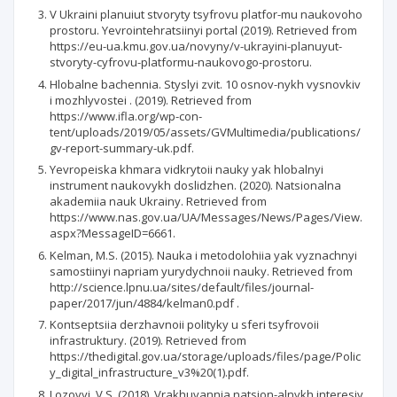
V Ukraini planuiut stvoryty tsyfrovu platfor-mu naukovoho
prostoru. Yevrointehratsiinyi portal (2019). Retrieved from
https://eu-ua.kmu.gov.ua/novyny/v-ukrayini-planuyut-
stvoryty-cyfrovu-platformu-naukovogo-prostoru.
Hlobalne bachennia. Styslyi zvit. 10 osnov-nykh vysnovkiv
i mozhlyvostei . (2019). Retrieved from
https://www.ifla.org/wp-con-
tent/uploads/2019/05/assets/GVMultimedia/publications/
gv-report-summary-uk.pdf.
Yevropeiska khmara vidkrytoii nauky yak hlobalnyi
instrument naukovykh doslidzhen. (2020). Natsionalna
akademiia nauk Ukrainy. Retrieved from
https://www.nas.gov.ua/UA/Messages/News/Pages/View.
aspx?MessageID=6661.
Kelman, М.S. (2015). Nauka i metodolohiia yak vyznachnyi
samostiinyi napriam yurydychnoii nauky. Retrieved from
http://science.lpnu.ua/sites/default/files/journal-
paper/2017/jun/4884/kelman0.pdf .
Kontseptsiia derzhavnoii polityky u sferi tsyfrovoii
infrastruktury. (2019). Retrieved from
https://thedigital.gov.ua/storage/uploads/files/page/Polic
y_digital_infrastructure_v3%20(1).pdf.
Lozovyi, V.S. (2018). Vrakhuvannia natsion-alnykh interesiv