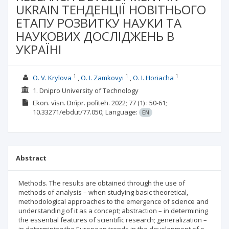
UKRAIN ТЕНДЕНЦІЇ НОВІТНЬОГО
ЕТАПУ РОЗВИТКУ НАУКИ ТА
НАУКОВИХ ДОСЛІДЖЕНЬ В
УКРАЇНІ
1
1
1
О. V. Krylova
O. І. Zamkovyi
О. І. Horiacha
1. Dnipro University of Technology
Ekon. vìsn. Dnìpr. polìteh.
2022; 77
(1)
: 50-61;
10.33271/ebdut/77.050;
Language:
EN
Abstract
Methods. The results are obtained through the use of
methods of analysis – when studying basic theoretical,
methodological approaches to the emergence of science and
understanding of it as a concept; abstraction – in determining
the essential features of scientific research; generalization –