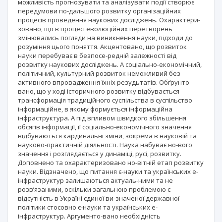
можливість прогнозувати та аналізувати події створює
передумови по-дальшого розвитку організаційних
процесів проведення наукових досліджень. Охарактери-
зовано, що в процесi еволюцiйних перетворень
змiнювались погляди на виникнення науки, пiдходи до
розумiння цього поняття. Акцентовано, що розвиток
науки перебуває в безпосе-редній залежності від
розвитку наукових досліджень. А соціально-економічний,
політичний, культурний розвиток неможливий без
активного впровадження їхніх резудьтатів. Обґрунто-
вано, що у ходi iсторичного розвитку вiдбувається
трансформацiя традицiйного суспiльства в суспiльство
iнформацiйне, в якому формується інформаційна
інфраструктура. А пiд впливом швидкого збiльшення
обсягiв iнформацiї, її соцiально-економiчного значення
вiдбуваються кардинальнi змiни, зокрема в науковiй та
науково-практичнiй дiяльностi. Наука набуває но-вого
значення і розглядається у динамiцi, русi, розвитку.
Доповнено та охарактеризовано но-вітній етап розвитку
науки. Відзначено, що питання є-науки та українських е-
інфраструктур залишаються актуаль-ними та не
розв’язаними, оскільки загальною проблемою є
відсутність в Україні єдиної ви-значеної державної
політики стосовно є-науки та українських е-
інфраструктур. Аргументо-вано необхідність