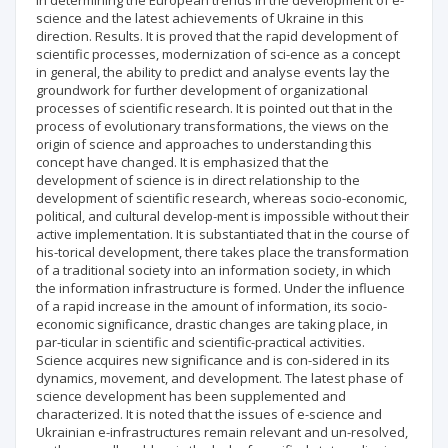
in determining the European trends in the development of e-
science and the latest achievements of Ukraine in this
direction. Results. It is proved that the rapid development of
scientific processes, modernization of sci-ence as a concept
in general, the ability to predict and analyse events lay the
groundwork for further development of organizational
processes of scientific research. It is pointed out that in the
process of evolutionary transformations, the views on the
origin of science and approaches to understanding this
concept have changed. It is emphasized that the
development of science is in direct relationship to the
development of scientific research, whereas socio-economic,
political, and cultural develop-ment is impossible without their
active implementation. It is substantiated that in the course of
his-torical development, there takes place the transformation
of a traditional society into an information society, in which
the information infrastructure is formed. Under the influence
of a rapid increase in the amount of information, its socio-
economic significance, drastic changes are taking place, in
par-ticular in scientific and scientific-practical activities.
Science acquires new significance and is con-sidered in its
dynamics, movement, and development. The latest phase of
science development has been supplemented and
characterized. It is noted that the issues of e-science and
Ukrainian e-infrastructures remain relevant and un-resolved,