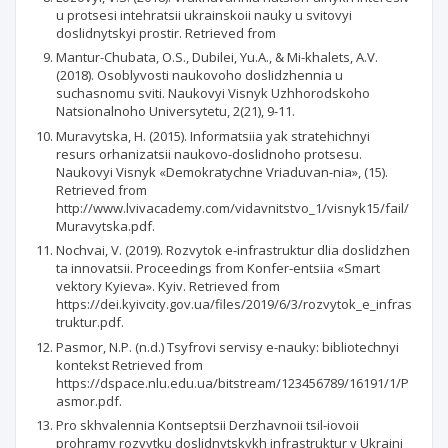
u protsesi intehratsii ukrainskoii nauky u svitovyi
doslidnytskyi prostir. Retrieved from
Mantur-Chubata, О.S., Dubilei, Yu.A., & Mi-khalets, A.V.
(2018). Osoblyvosti naukovoho doslidzhennia u
suchasnomu sviti. Naukovyi Visnyk Uzhhorodskoho
Natsionalnoho Universytetu, 2(21), 9-11.
Muravytska, H. (2015). Informatsiia yak stratehichnyi
resurs orhanizatsii naukovo-doslidnoho protsesu.
Naukovyi Visnyk «Demokratychne Vriaduvan-nia», (15).
Retrieved from
http://www.lvivacademy.com/vidavnitstvo_1/visnyk15/fail/
Muravytska.pdf.
Nochvai, V. (2019). Rozvytok e-infrastruktur dlia doslidzhen
ta innovatsii. Proceedings from Konfer-entsiia «Smart
vektory Kyieva». Kyiv. Retrieved from
https://dei.kyivcity.gov.ua/files/2019/6/3/rozvytok_e_infras
truktur.pdf.
Pasmor, N.P. (n.d.) Tsyfrovi servisy e-nauky: bibliotechnyi
kontekst Retrieved from
https://dspace.nlu.edu.ua/bitstream/123456789/16191/1/P
asmor.pdf.
Pro skhvalennia Kontseptsii Derzhavnoii tsil-iovoii
prohramy rozvytku doslidnytskykh infrastruktur v Ukraini