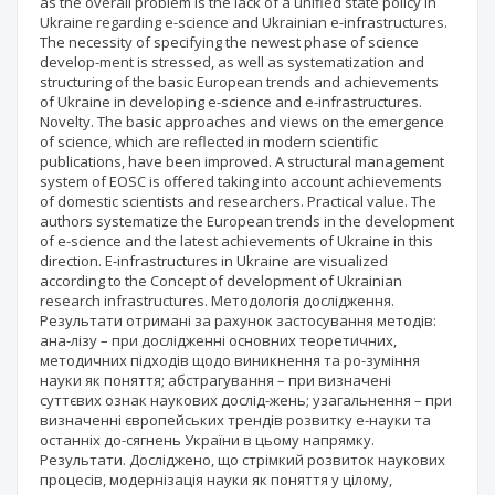
as the overall problem is the lack of a unified state policy in
Ukraine regarding e-science and Ukrainian e-infrastructures.
The necessity of specifying the newest phase of science
develop-ment is stressed, as well as systematization and
structuring of the basic European trends and achievements
of Ukraine in developing e-science and e-infrastructures.
Novelty. The basic approaches and views on the emergence
of science, which are reflected in modern scientific
publications, have been improved. A structural management
system of EOSC is offered taking into account achievements
of domestic scientists and researchers. Practical value. The
authors systematize the European trends in the development
of e-science and the latest achievements of Ukraine in this
direction. E-infrastructures in Ukraine are visualized
according to the Concept of development of Ukrainian
research infrastructures. Методологія дослідження.
Результати отримані за рахунок застосування методів:
ана-лізу – при дослідженні основних теоретичних,
методичних підходів щодо виникнення та ро-зуміння
науки як поняття; абстрагування – при визначені
суттєвих ознак наукових дослід-жень; узагальнення – при
визначенні європейських трендів розвитку е-науки та
останнiх до-сягнень України в цьому напрямку.
Результати. Досліджено, що стрімкий розвиток наукових
процесів, модернізація науки як поняття у цілому,