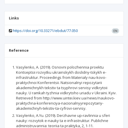
Links
https://doi.org/10.33271/ebdut/77.050
EN
Reference
Vasylenko, А. (2019). Osnovni polozhennia proektu
Kontseptsii rozvytku ukrainskykh doslidny-tskykh e-
infrastruktur. Proceedings from Materialy nau-kovo-
praktychnoi Konferentsii. Natsionalnyi repozytarii
akademichnykh tekstiv ta tsyphrovi servisy vidkrytoii
nauky. U ramkah tyzhnia vidkrytoho uriadu v Ukraini. Kyiv.
Retrieved from http://www.uintei.kiev.ua/news/naukovo-
praktychna-konferenciya-nacionalnyyrepozytariy-
akademichnyh-tekstiv-ta-cyfrovi-servisy.
Vasylenko, А.Yu. (2019). Derzhavne up-ravlinnia u sferi
nauky: rozvytok e-nauky ta e-infrastruktur. Publichne
administruvannia: teoriia ta praktyka, 2, 1-11.