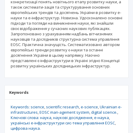
конкретизації понять новітнього етапу розвитку науки, а
також системати-зація та структурування основних
європейських трендів та досягнень України в розвитку е-
науки та е-інфраструктур. Новизна. Удосконалено основнi
пiдходи та погляди на виникнення науки, якi знайшли
своє вiдображення у сучасних наукових публiкацiях.
Запропоновано з урахуванням надбань вітчизняних
науковців та дослідників структурна система управлiння
EOSC. Практична значущість. Систематизовано автором
європейськi тренди розвитку є-науки та останні
досягнення України в цьому напрямку. Наочно
представлені є-інфраструктури в Україні згідно Концепції
розвитку українських дослідницьких інфраструктур.
Keywords
Keywords: science
scientific research
e-science
Ukrainian e-
infrastructures
EOSC man-agement system
digital science.
Ключові слова: наука
наукові дослідження
е-наука
українські е-інфраструктури сис-тема управлiння EOSC
цифрова наука.