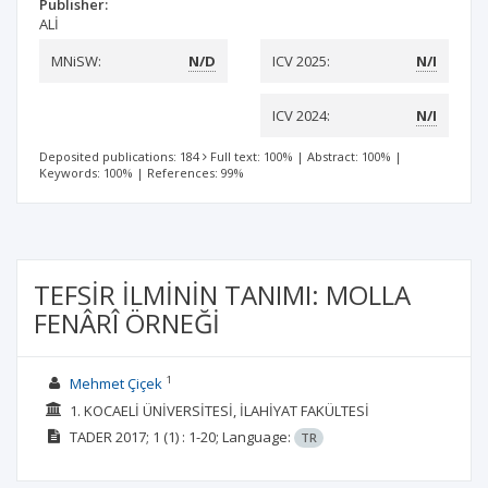
Publisher:
ALİ
MNiSW:
N/D
ICV 2025:
N/I
ICV 2024:
N/I
Deposited publications: 184
Full text: 100%
|
Abstract: 100%
|
Keywords: 100%
|
References: 99%
TEFSİR İLMİNİN TANIMI: MOLLA
FENÂRÎ ÖRNEĞİ
1
Mehmet Çiçek
1. KOCAELİ ÜNİVERSİTESİ, İLAHİYAT FAKÜLTESİ
TADER
2017; 1
(1)
: 1-20;
Language:
TR