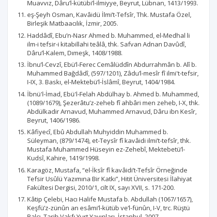
Muavvız, Dâru’l-kütübi’l-ilmiyye, Beyrut, Lübnan, 1413/1993.
eş-Şeyh Osman, Kavâidü İlmi’t-Tefsîr, Thk. Mustafa Özel,
Birleşik Matbaacılık, İzmir, 2005.
Haddâdî, Ebu’n-Nasr Ahmed b. Muhammed, el-Medhal li
ilm-i tefsir-i kitabillahi teâlâ, thk. Safvan Adnan Davûdî,
Dâru’l-Kalem, Dımeşk, 1408/1988.
İbnu’l-Cevzî, Ebü’l-Ferec Cemâlüddîn Abdurrahmân b. Alî b.
Muhammed Bağdâdî, (597/1201), Zâdu’l-mesîr fî ilmi't-tefsir,
I-IX, 3. Baskı, el-Mektebü’l-İslâmî, Beyrut, 1404/1984.
İbnü'l-İmad, Ebü'l-Felah Abdülhay b. Ahmed b. Muhammed,
(1089/1679), Şezerâtu’z-zeheb fî ahbâri men zeheb, I-X, thk.
Abdülkadir Arnavud, Muhammed Arnavud, Dâru ibn Kesîr,
Beyrut, 1406/1986.
Kâfiyecî, Ebû Abdullah Muhyiddin Muhammed b.
Süleyman, (879/1474), et-Teysîr fî kavâidi ilmi’t-tefsîr, thk.
Mustafa Muhammed Hüseyin ez-Zehebî, Mektebetü’l-
Kudsî, Kahire, 1419/1998.
Karagöz, Mustafa, “el-İksîr fî kavâidi’t-Tefsîr Örneğinde
Tefsir Usûlü Yazımına Bir Katkı”, Hitit Üniversitesi İlahiyat
Fakültesi Dergisi, 2010/1, cilt IX, sayı XVII, s. 171-200.
Kâtip Çelebi, Hacı Halife Mustafa b. Abdullah (1067/1657),
Keşfü’z-zünûn an esâmi’l-kütüb ve’l-fünûn, I-V, trc. Rüştü
Balcı, Tarih Vakfı Yurt Yayınları, İstanbul, 2007.