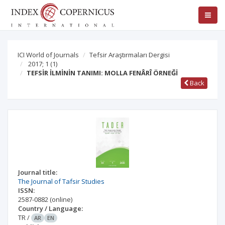
ICI World of Journals
Tefsir Araştırmaları Dergisi
2017; 1
(1)
TEFSİR İLMİNİN TANIMI: MOLLA FENÂRÎ ÖRNEĞİ
Back
Journal title:
The Journal of Tafsir Studies
ISSN:
2587-0882
(online)
Country / Language:
TR
/
AR
EN