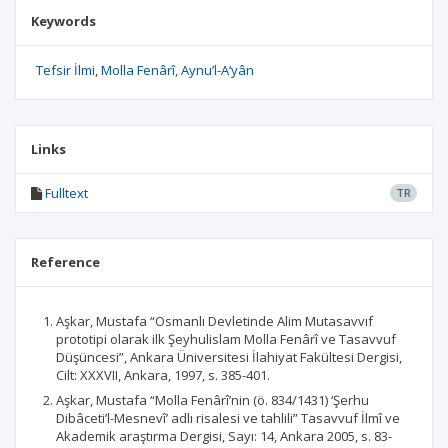
Keywords
Tefsir İlmi
Molla Fenârî
Aynu’l-A‘yân
Links
Fulltext
TR
Reference
Aşkar, Mustafa “Osmanlı Devletinde Alim Mutasavvıf
prototipi olarak ilk Şeyhulislam Molla Fenârî ve Tasavvuf
Düşüncesi”, Ankara Üniversitesi İlahiyat Fakültesi Dergisi,
Cilt: XXXVII, Ankara, 1997, s. 385-401.
Aşkar, Mustafa “Molla Fenârî’nin (ö. 834/1431) ‘Şerhu
Dibâceti’l-Mesnevî’ adlı risalesi ve tahlili” Tasavvuf İlmî ve
Akademik araştırma Dergisi, Sayı: 14, Ankara 2005, s. 83-