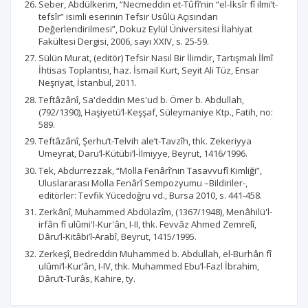
Seber, Abdülkerim, “Necmeddin et-Tûfî’nin “el-İksîr fî ilmi’t-
tefsîr” isimli eserinin Tefsir Usûlü Açısından
Değerlendirilmesi”, Dokuz Eylül Üniversitesi İlahiyat
Fakültesi Dergisi, 2006, sayı XXIV, s. 25-59.
Sülün Murat, (editör) Tefsir Nasıl Bir İlimdir, Tartışmalı İlmî
İhtisas Toplantısı, haz. İsmail Kurt, Seyit Ali Tüz, Ensar
Neşriyat, İstanbul, 2011.
Teftâzânî, Sa'deddin Mes'ud b. Ömer b. Abdullah,
(792/1390), Haşiyetü’l-Keşşaf, Süleymaniye Ktp., Fatih, no:
589.
Teftâzânî, Şerhu’t-Telvih ale’t-Tavzîh, thk. Zekeriyya
Umeyrat, Daru’l-Kütübi’l-İlmiyye, Beyrut, 1416/1996.
Tek, Abdurrezzak, “Molla Fenârî’nin Tasavvufî Kimliği”,
Uluslararası Molla Fenârî Sempozyumu –Bildiriler-,
editörler: Tevfik Yücedoğru vd., Bursa 2010, s. 441-458.
Zerkânî, Muhammed Abdülazîm, (1367/1948), Menâhilü'l-
irfân fî ulûmi'l-Kur'ân, I-II, thk. Fevvâz Ahmed Zemrelî,
Dâru’l-Kitâbi’l-Arabî, Beyrut, 1415/1995.
Zerkeşî, Bedreddin Muhammed b. Abdullah, el-Burhân fî
ulûmi’l-Kur’ân, I-IV, thk. Muhammed Ebu’l-Fazl İbrahim,
Dâru’t-Turâs, Kahire, ty.