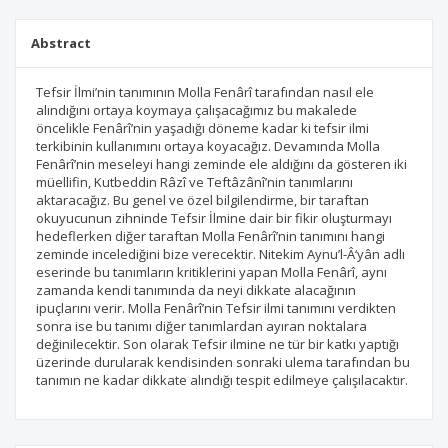
Abstract
Tefsir İlmi’nin tanımının Molla Fenârî tarafından nasıl ele
alındığını ortaya koymaya çalışacağımız bu makalede
öncelikle Fenârî’nin yaşadığı döneme kadar ki tefsir ilmi
terkibinin kullanımını ortaya koyacağız. Devamında Molla
Fenârî’nin meseleyi hangi zeminde ele aldığını da gösteren iki
müellifin, Kutbeddin Râzî ve Teftâzânî’nin tanımlarını
aktaracağız. Bu genel ve özel bilgilendirme, bir taraftan
okuyucunun zihninde Tefsir İlmine dair bir fikir oluşturmayı
hedeflerken diğer taraftan Molla Fenârî’nin tanımını hangi
zeminde incelediğini bize verecektir. Nitekim Aynu’l-Â‘yân adlı
eserinde bu tanımların kritiklerini yapan Molla Fenârî, aynı
zamanda kendi tanımında da neyi dikkate alacağının
ipuçlarını verir. Molla Fenârî’nin Tefsir ilmi tanımını verdikten
sonra ise bu tanımı diğer tanımlardan ayıran noktalara
değinilecektir. Son olarak Tefsir ilmine ne tür bir katkı yaptığı
üzerinde durularak kendisinden sonraki ulema tarafından bu
tanımın ne kadar dikkate alındığı tespit edilmeye çalışılacaktır.