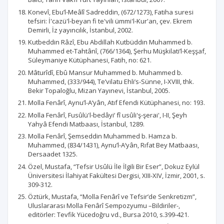
Konevî, Ebu’l-Meâlî Sadreddin, (672/1273), Fatiha suresi
tefsiri: İ'cazü'l-beyan fi te'vili ümmi'l-Kur'an, çev. Ekrem
Demirli, İz yayıncılık, İstanbul, 2002.
Kutbeddin Râzî, Ebu Abdillah Kutbüddin Muhammed b.
Muhammed et-Tahtânî, (766/1364), Şerhu Müşkilati’l-Keşşaf,
Süleymaniye Kütüphanesi, Fatih, no: 621.
Mâturîdî, Ebû Mansur Muhammed b. Muhammed b.
Muhammed, (333/944), Te’vilatu Ehli’s-Sünne, I-XVIII, thk.
Bekir Topaloğlu, Mizan Yayınevi, İstanbul, 2005.
Molla Fenârî, Aynu’l-A‘yân, Atıf Efendi Kütüphanesi, no: 193.
Molla Fenârî, Fusûlü'l-bedâyi‘ fî usûli'ş-şerai', I-II, Şeyh
Yahyâ Efendi Matbaası, İstanbul, 1289.
Molla Fenârî, Şemseddin Muhammed b. Hamza b.
Muhammed, (834/1431), Aynu’l-A‘yân, Rıfat Bey Matbaası,
Dersaadet 1325.
Özel, Mustafa, “Tefsir Usûlü İle İlgili Bir Eser”, Dokuz Eylül
Üniversitesi İlahiyat Fakültesi Dergisi, XIII-XIV, İzmir, 2001, s.
309-312.
Öztürk, Mustafa, “Molla Fenârî ve Tefsir’de Senkretizm”,
Uluslararası Molla Fenârî Sempozyumu –Bildiriler-,
editörler: Tevfik Yücedoğru vd., Bursa 2010, s.399-421.