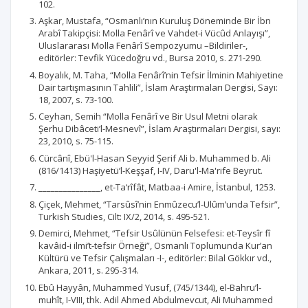
102.
Aşkar, Mustafa, “Osmanlı’nın Kuruluş Döneminde Bir İbn
Arabî Takipçisi: Molla Fenârî ve Vahdet-i Vücûd Anlayışı”,
Uluslararası Molla Fenârî Sempozyumu –Bildiriler-,
editörler: Tevfik Yücedoğru vd., Bursa 2010, s. 271-290.
Boyalık, M. Taha, “Molla Fenârî’nin Tefsir İlminin Mahiyetine
Dair tartışmasının Tahlili”, İslam Araştırmaları Dergisi, Sayı:
18, 2007, s. 73-100.
Ceyhan, Semih “Molla Fenârî ve Bir Usul Metni olarak
Şerhu Dibâceti’l-Mesnevî”, İslam Araştırmaları Dergisi, sayı:
23, 2010, s. 75-115.
Cürcânî, Ebü'l-Hasan Seyyid Şerif Ali b. Muhammed b. Ali
(816/1413) Haşiyetü’l-Keşşaf, I-IV, Daru'l-Ma'rife Beyrut.
_______________, et-Ta‘rîfât, Matbaa-i Amire, İstanbul, 1253.
Çiçek, Mehmet, “Tarsûsî’nin Enmûzecu’l-Ulûm’unda Tefsir”,
Turkish Studies, Cilt: IX/2, 2014, s. 495-521.
Demirci, Mehmet, “Tefsir Usûlünün Felsefesi: et-Teysîr fî
kavâid-i ilmi’t-tefsir Örneği”, Osmanlı Toplumunda Kur’an
Kültürü ve Tefsir Çalışmaları -I-, editörler: Bilal Gökkır vd.,
Ankara, 2011, s. 295-314.
Ebû Hayyân, Muhammed Yusuf, (745/1344), el-Bahru’l-
muhît, I-VIII, thk. Adil Ahmed Abdulmevcut, Ali Muhammed