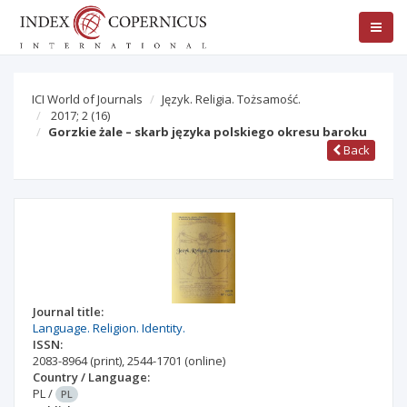
ICI World of Journals
Język. Religia. Tożsamość.
2017; 2
(16)
Gorzkie żale – skarb języka polskiego okresu baroku
Back
Journal title:
Language. Religion. Identity.
ISSN:
2083-8964
(print)
,
2544-1701
(online)
Country / Language:
PL
/
PL