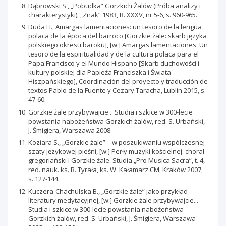
Dąbrowski S., „Pobudka” Gorzkich Żalów (Próba analizy i
charakterystyki), „Znak” 1983, R. XXXV, nr 5-6, s. 960-965.
Duda H., Amargas lamentaciones: un tesoro de la lengua
polaca de la época del barroco [Gorzkie żale: skarb języka
polskiego okresu baroku], [w:] Amargas lamentaciones. Un
tesoro de la espiritualidad y de la cultura polaca para el
Papa Francisco y el Mundo Hispano [Skarb duchowości i
kultury polskiej dla Papieża Franciszka i Świata
Hiszpańskiego], Coordinación del proyecto y traducción de
textos Pablo de la Fuente y Cezary Taracha, Lublin 2015, s.
47-60.
Gorzkie żale przybywajcie... Studia i szkice w 300-lecie
powstania nabożeństwa Gorzkich żalów, red. S. Urbański,
J. Śmigiera, Warszawa 2008.
Koziara S., „Gorzkie żale” – w poszukiwaniu współczesnej
szaty językowej pieśni, [w:] Perły muzyki kościelnej: chorał
gregoriański i Gorzkie żale. Studia „Pro Musica Sacra”, t. 4,
red. nauk. ks. R. Tyrała, ks. W. Kałamarz CM, Kraków 2007,
s. 127-144.
Kuczera-Chachulska B., „Gorzkie żale” jako przykład
literatury medytacyjnej, [w:] Gorzkie żale przybywajcie...
Studia i szkice w 300-lecie powstania nabożeństwa
Gorzkich żalów, red. S. Urbański, J. Śmigiera, Warszawa