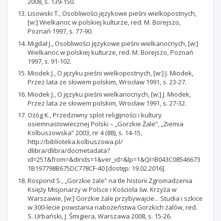
2008, s. 139-150.
Lisowski T., Osobliwości językowe pieśni wielkopostnych,
[w:] Wielkanoc w polskiej kulturze, red. M. Borejszo,
Poznań 1997, s. 77-90.
Migdał J., Osobliwości językowe pieśni wielkanocnych, [w:]
Wielkanoc w polskiej kulturze, red. M. Borejszo, Poznań
1997, s. 91-102.
Miodek J., O języku pieśni wielkopostnych, [w:] J. Miodek,
Przez lata ze słowem polskim, Wrocław 1991, s. 23-27.
Miodek J., O języku pieśni wielkanocnych, [w:] J. Miodek,
Przez lata ze słowem polskim, Wrocław 1991, s. 27-32.
Ożóg K., Przedziwny splot religijności i kultury
osiemnastowiecznej Polski – „Gorzkie Żale”, „Ziemia
Kolbuszowska” 2003, nr 4 (88), s. 14-15,
http://biblioteka.kolbuszowa.pl/
dlibra/dlibra/docmetadata?
id=251&from=&dirids=1&ver_id=&lp=1&QI=B043C08546673
1B197798B675DC778CF-40 [dostęp: 19.02.2016].
Rospond S., „Gorzkie żale” na tle historii Zgromadzenia
Księży Misjonarzy w Polsce i Kościoła św. Krzyża w
Warszawie, [w:] Gorzkie żale przybywajcie... Studia i szkice
w 300-lecie powstania nabożeństwa Gorzkich żalów, red.
S. Urbański, J. Śmigiera, Warszawa 2008, s. 15-26.