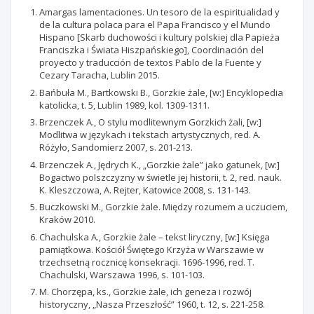
Amargas lamentaciones. Un tesoro de la espiritualidad y
de la cultura polaca para el Papa Francisco y el Mundo
Hispano [Skarb duchowości i kultury polskiej dla Papieża
Franciszka i Świata Hiszpańskiego], Coordinación del
proyecto y traducción de textos Pablo de la Fuente y
Cezary Taracha, Lublin 2015.
Bańbuła M., Bartkowski B., Gorzkie żale, [w:] Encyklopedia
katolicka, t. 5, Lublin 1989, kol. 1309-1311.
Brzenczek A., O stylu modlitewnym Gorzkich żali, [w:]
Modlitwa w językach i tekstach artystycznych, red. A.
Różyło, Sandomierz 2007, s. 201-213.
Brzenczek A., Jędrych K., „Gorzkie żale” jako gatunek, [w:]
Bogactwo polszczyzny w świetle jej historii, t. 2, red. nauk.
K. Kleszczowa, A. Rejter, Katowice 2008, s. 131-143.
Buczkowski M., Gorzkie żale. Między rozumem a uczuciem,
Kraków 2010.
Chachulska A., Gorzkie żale – tekst liryczny, [w:] Księga
pamiątkowa. Kościół Świętego Krzyża w Warszawie w
trzechsetną rocznicę konsekracji. 1696-1996, red. T.
Chachulski, Warszawa 1996, s. 101-103.
M. Chorzępa, ks., Gorzkie żale, ich geneza i rozwój
historyczny, „Nasza Przeszłość” 1960, t. 12, s. 221-258.