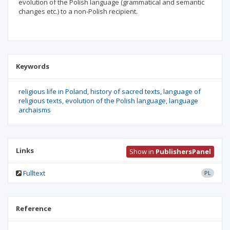
evolution of the Polish language (grammatical and semantic
changes etc.) to a non-Polish recipient.
Keywords
religious life in Poland
history of sacred texts
language of
religious texts
evolution of the Polish language
language
archaisms
Links
Show in
PublishersPanel
Fulltext
PL
Reference