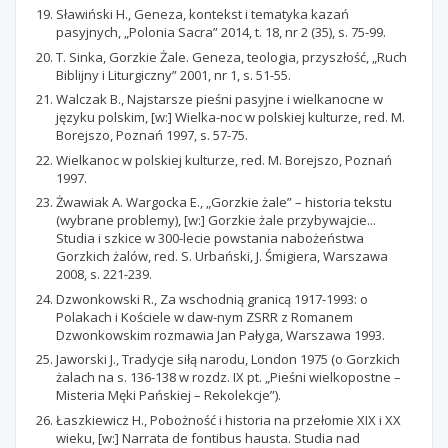
Sławiński H., Geneza, kontekst i tematyka kazań
pasyjnych, „Polonia Sacra” 2014, t. 18, nr 2 (35), s. 75-99.
T. Sinka, Gorzkie Żale. Geneza, teologia, przyszłość, „Ruch
Biblijny i Liturgiczny” 2001, nr 1, s. 51-55.
Walczak B., Najstarsze pieśni pasyjne i wielkanocne w
języku polskim, [w:] Wielka-noc w polskiej kulturze, red. M.
Borejszo, Poznań 1997, s. 57-75.
Wielkanoc w polskiej kulturze, red. M. Borejszo, Poznań
1997.
Żwawiak A. Wargocka E., „Gorzkie żale” – historia tekstu
(wybrane problemy), [w:] Gorzkie żale przybywajcie...
Studia i szkice w 300-lecie powstania nabożeństwa
Gorzkich żalów, red. S. Urbański, J. Śmigiera, Warszawa
2008, s. 221-239.
Dzwonkowski R., Za wschodnią granicą 1917-1993: o
Polakach i Kościele w daw-nym ZSRR z Romanem
Dzwonkowskim rozmawia Jan Pałyga, Warszawa 1993.
Jaworski J., Tradycje siłą narodu, London 1975 (o Gorzkich
żalach na s. 136-138 w rozdz. IX pt. „Pieśni wielkopostne –
Misteria Męki Pańskiej – Rekolekcje”).
Łaszkiewicz H., Pobożność i historia na przełomie XIX i XX
wieku, [w:] Narrata de fontibus hausta. Studia nad