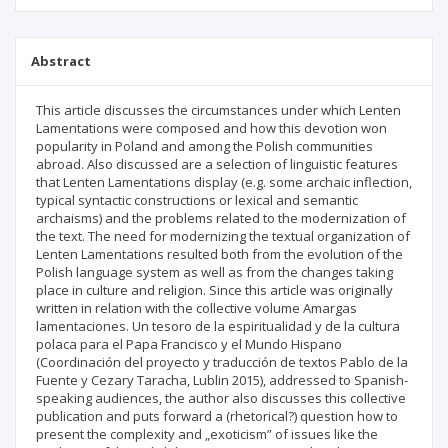
Abstract
This article discusses the circumstances under which Lenten
Lamentations were composed and how this devotion won
popularity in Poland and among the Polish communities
abroad. Also discussed are a selection of linguistic features
that Lenten Lamentations display (e.g. some archaic inflection,
typical syntactic constructions or lexical and semantic
archaisms) and the problems related to the modernization of
the text. The need for modernizing the textual organization of
Lenten Lamentations resulted both from the evolution of the
Polish language system as well as from the changes taking
place in culture and religion. Since this article was originally
written in relation with the collective volume Amargas
lamentaciones. Un tesoro de la espiritualidad y de la cultura
polaca para el Papa Francisco y el Mundo Hispano
(Coordinación del proyecto y traducción de textos Pablo de la
Fuente y Cezary Taracha, Lublin 2015), addressed to Spanish-
speaking audiences, the author also discusses this collective
publication and puts forward a (rhetorical?) question how to
present the complexity and „exoticism” of issues like the