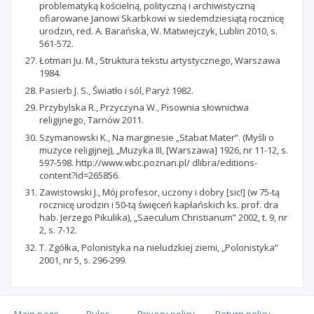
problematyką kościelną, polityczną i archiwistyczną
ofiarowane Janowi Skarbkowi w siedemdziesiątą rocznicę
urodzin, red. A. Barańska, W. Matwiejczyk, Lublin 2010, s.
561-572.
Łotman Ju. M., Struktura tekstu artystycznego, Warszawa
1984.
Pasierb J. S., Światło i sól, Paryż 1982.
Przybylska R., Przyczyna W., Pisownia słownictwa
religijnego, Tarnów 2011.
Szymanowski K., Na marginesie „Stabat Mater”. (Myśli o
muzyce religijnej), „Muzyka III, [Warszawa] 1926, nr 11-12, s.
597-598. http://www.wbc.poznan.pl/ dlibra/editions-
content?id=265856.
Zawistowski J., Mój profesor, uczony i dobry [sic!] (w 75-tą
rocznicę urodzin i 50-tą święceń kapłańskich ks. prof. dra
hab. Jerzego Pikulika), „Saeculum Christianum” 2002, t. 9, nr
2, s. 7-12.
T. Zgółka, Polonistyka na nieludzkiej ziemi, „Polonistyka”
2001, nr 5, s. 296-299.