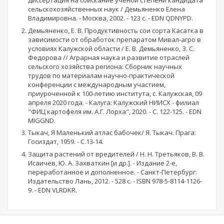
диссертация на соискание ученой степени кандидата
сельскохозяйственных наук / Демьяненко Елена
Владимировна. - Москва, 2002. - 123 с. - EDN QDNYPD.
Демьяненко, Е. В. Продуктивность сои сорта Касатка в
зависимости от обработок препаратом Мивал-агро в
условиях Калужской области / Е. В. Демьяненко, З. С.
Федорова // Аграрная наука и развитие отраслей
сельского хозяйства региона: Сборник научных
трудов по материалам научно-практической
конференции с международным участием,
приуроченной к 100-летию института, с. Калужская, 09
апреля 2020 года. - Калуга: Калужский НИИСХ - филиал
"ФИЦ картофеля им. А.Г. Лорха", 2020. - С. 122-125. - EDN
MIGGND.
Тыкач, Я Маленький атлас бабочек/ Я. Тыкач. Прага:
Госиздат, 1959. - С.13-14.
Защита растений от вредителей / Н. Н. Третьяков, В. В.
Исаичев, Ю. А. Захваткин [и др.]. - Издание 2-е,
переработанное и дополненное. - Санкт-Петербург:
Издательство Лань, 2012. - 528 с. - ISBN 978-5-8114-1126-
9. - EDN VLRDKR.