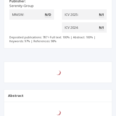
Publisher:
Serenity-Group
MNiSW:
N/D
ICV 2025:
N/I
ICV 2024:
N/I
Deposited publications: 787
Full text: 100%
|
Abstract: 100%
|
Keywords: 97%
|
References: 98%
Abstract