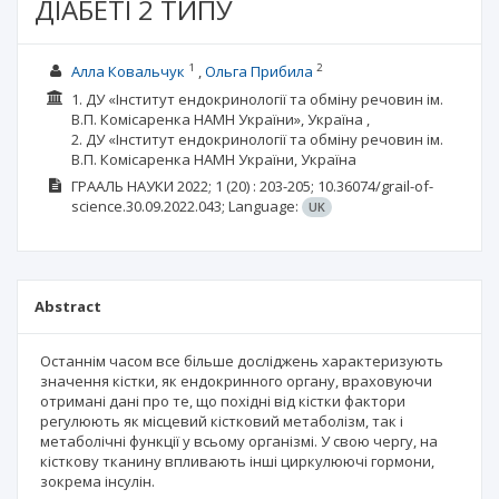
ДІАБЕТІ 2 ТИПУ
1
2
Алла Ковальчук
Ольга Прибила
1. ДУ «Інститут ендокринології та обміну речовин ім.
В.П. Комісаренка НАМН України», Україна ,
2. ДУ «Інститут ендокринології та обміну речовин ім.
В.П. Комісаренка НАМН України, Україна
ГРААЛЬ НАУКИ
2022; 1
(20)
: 203-205;
10.36074/grail-of-
science.30.09.2022.043;
Language:
UK
Abstract
Останнім часом все більше досліджень характеризують
значення кістки, як ендокринного органу, враховуючи
отримані дані про те, що похідні від кістки фактори
регулюють як місцевий кістковий метаболізм, так і
метаболічні функції у всьому організмі. У свою чергу, на
кісткову тканину впливають інші циркулюючі гормони,
зокрема інсулін.