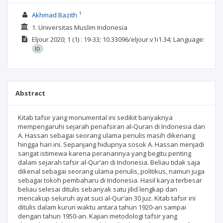
1
Akhmad Bazith
1. Universitas Muslim Indonesia
Eljour
2020; 1
(1)
: 19-33;
10.33096/eljour.v1i1.34;
Language:
ID
Abstract
Kitab tafsir yang monumental ini sedikit banyaknya
mempengaruhi sejarah penafsiran al-Quran di Indonesia dan
A. Hassan sebagai seorang ulama penulis masih dikenang
hingga hari ini. Sepanjang hidupnya sosok A. Hassan menjadi
sangat istimewa karena peranannya yang begitu penting
dalam sejarah tafsir al-Qur’an di Indonesia. Beliau tidak saja
dikenal sebagai seorang ulama penulis, politikus, namun juga
sebagai tokoh pembaharu di Indonesia. Hasil karya terbesar
beliau selesai ditulis sebanyak satu jilid lengkap dan
mencakup seluruh ayat suci al-Qur’an 30 juz. Kitab tafsir ini
ditulis dalam kurun waktu antara tahun 1920-an sampai
dengan tahun 1950-an. Kajian metodologi tafsir yang