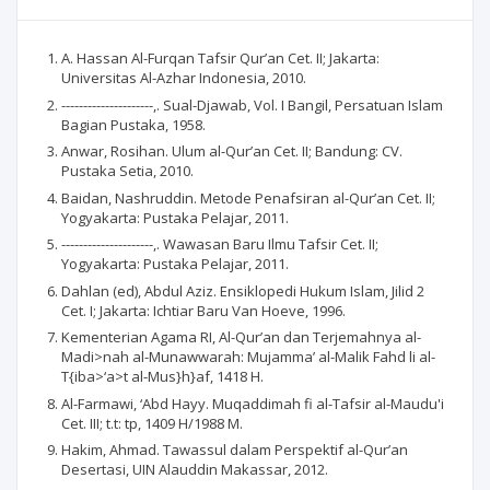
A. Hassan Al-Furqan Tafsir Qur’an Cet. II; Jakarta:
Universitas Al-Azhar Indonesia, 2010.
---------------------,. Sual-Djawab, Vol. I Bangil, Persatuan Islam
Bagian Pustaka, 1958.
Anwar, Rosihan. Ulum al-Qur’an Cet. II; Bandung: CV.
Pustaka Setia, 2010.
Baidan, Nashruddin. Metode Penafsiran al-Qur’an Cet. II;
Yogyakarta: Pustaka Pelajar, 2011.
---------------------,. Wawasan Baru Ilmu Tafsir Cet. II;
Yogyakarta: Pustaka Pelajar, 2011.
Dahlan (ed), Abdul Aziz. Ensiklopedi Hukum Islam, Jilid 2
Cet. I; Jakarta: Ichtiar Baru Van Hoeve, 1996.
Kementerian Agama RI, Al-Qur’an dan Terjemahnya al-
Madi>nah al-Munawwarah: Mujamma’ al-Malik Fahd li al-
T{iba>‘a>t al-Mus}h}af, 1418 H.
Al-Farmawi, ‘Abd Hayy. Muqaddimah fi al-Tafsir al-Maudu'i
Cet. III; t.t: tp, 1409 H/1988 M.
Hakim, Ahmad. Tawassul dalam Perspektif al-Qur’an
Desertasi, UIN Alauddin Makassar, 2012.