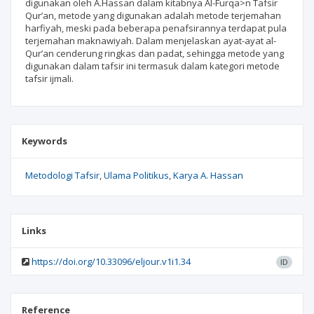
digunakan oleh A.Hassan dalam kitabnya Al-Furqa>n Tafsir
Qur’an, metode yang digunakan adalah metode terjemahan
harfiyah, meski pada beberapa penafsirannya terdapat pula
terjemahan maknawiyah. Dalam menjelaskan ayat-ayat al-
Qur’an cenderung ringkas dan padat, sehingga metode yang
digunakan dalam tafsir ini termasuk dalam kategori metode
tafsir ijmali.
Keywords
Metodologi Tafsir
Ulama Politikus
Karya A. Hassan
Links
https://doi.org/10.33096/eljour.v1i1.34
ID
Reference