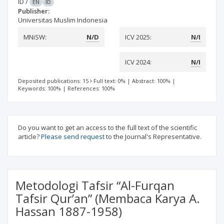
ID
/
EN
ID
Publisher:
Universitas Muslim Indonesia
MNiSW:
N/D
ICV 2025:
N/I
ICV 2024:
N/I
Deposited publications: 15
Full text: 0%
|
Abstract: 100%
|
Keywords: 100%
|
References: 100%
Do you want to get an access to the full text of the scientific
article?
Please send request
to the Journal's Representative.
Metodologi Tafsir “Al-Furqan
Tafsir Qur’an” (Membaca Karya A.
Hassan 1887-1958)