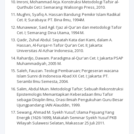
Imroni, Mohammad Arja. Konstruksi Metodologi Tafsir al-
Qurthubi Cet.I: Semarang: Walisongo Press, 2010.
Mughni, Syafiq A. Hassan Bandung: Pemikir Islam Radikal
Cet. II; Surabaya: PT. Bina Ilmu, 1994M.
Munawwar, Said Agil. I'jaz al-Qur'an dan metodologi Tafsir
Cet. I; Semarang: Dina Utama, 1994 M.
Qadir, Zuhal Abdul. Sepatah Kata dari Kami, dalam A.
Hassan, Al-Furqa>n Tafsir Qur’an Cet. II; Jakarta:
Universitas Al-Azhar Indonesia, 2010.
Rahardjo, Dawam. Paradigma al-Qur'an Cet. I; Jakarta PSAP
Muhammadiyah, 2005 M.
Saleh, Fauzan. Teologi Pembaruan; Pergeseran wacana
Islam Sunni di Indonesia Abad XX Cet. I; Jakarta: PT.
Serambi Ilmu Semesta, 2004.
Salim, Abdul Muin. Metodologi Tafsir; Sebuah Rekonstruksi
Epistemologis Memantapkan Keberadaan Ilmu Tafsir
sebagai Disiplin Ilmu, Orasi Ilmiah Pengukuhan Guru Besar
Ujungpandang: IAIN Alauddin, 1999.
Sewang, Ahmad M. Syekh Yusuf; Ulama Pejuang Yang
Energik (1626-1699), Makalah Seminar Syekh Yusuf PKB
Wilayah Sulawesi Selatan, Makassar 25 Juli 2011.