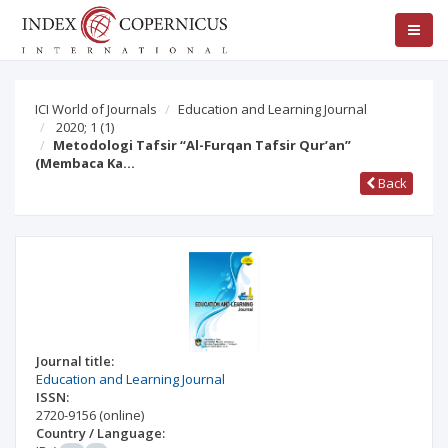
ICI World of Journals
Education and Learning Journal
2020; 1
(1)
Metodologi Tafsir “Al-Furqan Tafsir Qur’an”
(Membaca Ka…
Back
Journal title:
Education and Learning Journal
ISSN:
2720-9156
(online)
Country / Language: