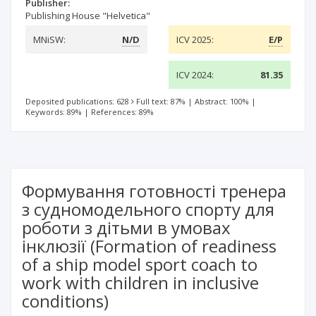
Publisher:
Publishing House "Helvetica"
MNiSW:
N/D
ICV 2025:
E/P
ICV 2024:
81.35
Deposited publications: 628
Full text: 87%
|
Abstract: 100%
|
Keywords: 89%
|
References: 89%
Формування готовності тренера
з судномодельного спорту для
роботи з дітьми в умовах
інклюзії (Formation of readiness
of a ship model sport coach to
work with children in inclusive
conditions)