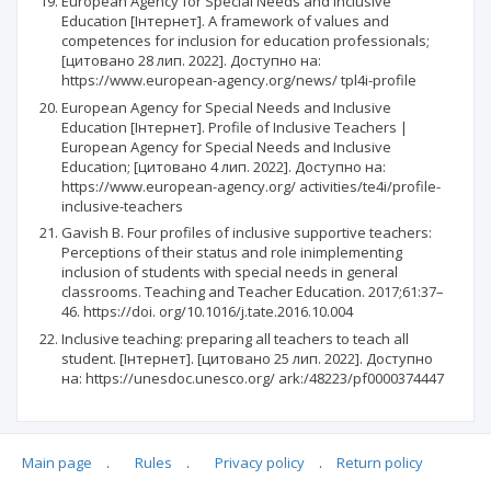
European Agency for Special Needs and Inclusive
Education [Інтернет]. A framework of values and
competences for inclusion for education professionals;
[цитовано 28 лип. 2022]. Доступно на:
https://www.european-agency.org/news/ tpl4i-profile
European Agency for Special Needs and Inclusive
Education [Інтернет]. Profile of Inclusive Teachers |
European Agency for Special Needs and Inclusive
Education; [цитовано 4 лип. 2022]. Доступно на:
https://www.european-agency.org/ activities/te4i/profile-
inclusive-teachers
Gavish B. Four profiles of inclusive supportive teachers:
Perceptions of their status and role inimplementing
inclusion of students with special needs in general
classrooms. Teaching and Teacher Education. 2017;61:37–
46. https://doi. org/10.1016/j.tate.2016.10.004
Inclusive teaching: preparing all teachers to teach all
student. [Інтернет]. [цитовано 25 лип. 2022]. Доступно
на: https://unesdoc.unesco.org/ ark:/48223/pf0000374447
Main page
.
Rules
.
Privacy policy
.
Return policy
Articles quoting