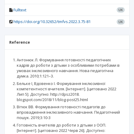
Fulltext
UK
https://doi.org/10.32652/tmfvs.2022.3.75-81
UK
Reference
Антонюк Л. Формування готовності педагогічних
кадрів до роботи з дітьми з особливими потребами в
умовах інклюзивного навчання. Нова педагогічна
думка. 2010;1:121–3.
Бельке І, Вдовенко І. Формування інклюзивної
компетентності вчителя. [Інтернет]. [цитовано 2022
Лип 5]. Доступно: http://dpsz2018.
blogspot.com/2018/11/blog-post25.html
Вітюк ВВ. Формування готовності педагогів до
впровадження інклюзивного навчання. Педагогічний
пошук. 2019;3:10-3
Готовність вчителів до роботи з дітьми з ООП.
[Інтернет]. [цитовано 2022 Черв 26]. Доступно: