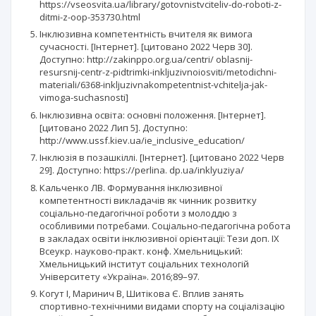
https://vseosvita.ua/library/gotovnistvciteliv-do-roboti-z-
ditmi-z-oop-353730.html
Інклюзивна компетентність вчителя як вимога
сучасності. [Інтернет]. [цитовано 2022 Черв 30].
Доступно: http://zakinppo.org.ua/centri/ oblasnij-
resursnij-centr-z-pidtrimki-inkljuzivnoiosviti/metodichni-
materiali/6368-inkljuzivnakompetentnist-vchitelja-jak-
vimoga-suchasnosti]
Інклюзивна освіта: основні положення. [Інтернет].
[цитовано 2022 Лип 5]. Доступно:
http://www.ussf.kiev.ua/ie_inclusive_education/
Інклюзія в позашкіллі. [Інтернет]. [цитовано 2022 Черв
29]. Доступно: https://perlina. dp.ua/inklyuziya/
Кальченко ЛВ. Формування інклюзивної
компетентності викладачів як чинник розвитку
соціально-педагогічної роботи з молоддю з
особливими потребами. Соціально-педагогічна робота
в закладах освіти інклюзивної орієнтації: Тези доп. IХ
Всеукр. науково-практ. конф. Хмельницький:
Хмельницький інститут соціальних технологій
Університету «Україна». 2016;89–97.
Когут І, Маринич В, Шитікова Є. Вплив занять
спортивно-технічними видами спорту на соціалізацію