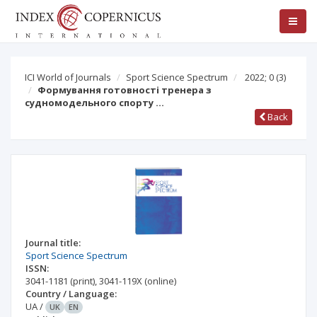
ICI World of Journals
Sport Science Spectrum
2022; 0
(3)
Формування готовності тренера з
судномодельного спорту …
Back
Journal title:
Sport Science Spectrum
ISSN:
3041-1181
(print)
,
3041-119X
(online)
Country / Language:
UA
/
UK
EN