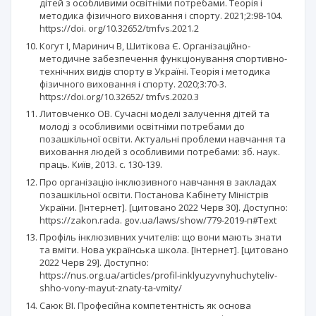
дітей з особливими освітніми потребами. Теорія і
методика фізичного виховання і спорту. 2021;2:98-104.
https://doi. org/10.32652/tmfvs.2021.2
Когут І, Маринич В, Шитікова Є. Організаційно-
методичне забезпечення функціонування спортивно-
технічних видів спорту в Україні. Теорія і методика
фізичного виховання і спорту. 2020;3:70-3.
https://doi.org/10.32652/ tmfvs.2020.3
Литовченко ОВ. Сучасні моделі залучення дітей та
молоді з особливими освітніми потребами до
позашкільної освіти. Актуальні проблеми навчання та
виховання людей з особливими потребами: зб. наук.
праць. Київ, 2013. с. 130-139.
Про організацію інклюзивного навчання в закладах
позашкільної освіти. Постанова Кабінету Міністрів
України. [Інтернет]. [цитовано 2022 Черв 30]. Доступно:
https://zakon.rada. gov.ua/laws/show/779-2019-п#Text
Профіль інклюзивних учителів: що вони мають знати
та вміти. Нова українська школа. [Інтернет]. [цитовано
2022 Черв 29]. Доступно:
https://nus.org.ua/articles/profil-inklyuzyvnyhuchyteliv-
shho-vony-mayut-znaty-ta-vmity/
Саюк ВІ. Професійна компетентність як основа