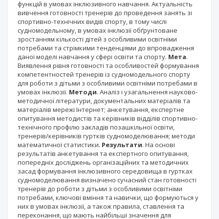
функцій в умовах інклюзивного навчання. Актуальність
вивчення готовності тренерів до проведення занять зі
спортивно-технічних видів спорту, в тому числі
судномодельному, в умовах інклюзії обґрунтоване
зростанням кількості дітей з особливими освітніми
потребами та стрімкими тенденціями до впровадження
даної моделі навчання у сфері освіти та спорту.
Мета
.
Виявлення рівня готовності та особливостей формування
компетентностей тренерів із судномодельного спорту
для роботи з дітьми з особливими освітніми потребами в
умовах інклюзії.
Методи
. Аналіз і узагальнення науково-
методичної літератури, документальних матеріалів та
матеріалів мережі Інтернет; анкетування, експертне
опитування методистів та керівників відділів спортивно-
технічного профілю закладів позашкільної освіти,
тренерів/керівників гуртків судномоделювання; методи
математичної статистики.
Результати
. На основі
результатів анкетування та експертного опитування,
попередніх досліджень організаційних та методичних
засад формування інклюзивного середовища в гуртках
судномоделювання визначено сучасний стан готовності
тренерів до роботи з дітьми з особливими освітніми
потребами, ключові вміння та навички, що формуються у
них в умовах інклюзії, а також правила, ставлення та
переконання, що мають найбільші значення для