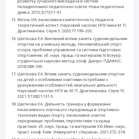
розвитку сучасного викладача в системі
післядипломної педагогічної освіти. Нова педагогічна
думка. 2012;3(71):57–61.
Фіголь НА. Інклюзивна компетентність педагога:
теоретичний аспект. Науковий часопис НПУ імені М. П.
Драгоманова. Серія 5. 2020;77:199–202.
Шитікова ЄА. Виховний вплив занять судномодельним
спортом на учнівську молодь. Неолімпійський спорт:
історія, проблеми управління та система підготовки
спортсменів: зб. наук. праць та матеріалів IV Всеукр.
студентської науково-метод. конф. Дніпро: ПДАФКіС.
2018;388–395.
Шитікова ЄА. Вплив занять судномодельним спортом
на дітей з особливими освітніми потребами з
урахуванням особливостей змагальної діяльності.
Науковий часопис НПУ ім. М. П. Драгоманова. Серія 15.
2021;7(138)21:131-5.
Шитікова ЄА. Діяльність тренера у формуванні
інклюзивного освітнього середовища в спортивно-
технічних видах спорту. Інклюзивне освітнє
середовище: проблеми, перспективи та кращі
практики: зб. наук. праць та матеріалів ХХI Міжн. наук.-
практ. конф. Київ: Університет «Україна». 2021;372–374.