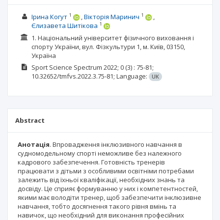
1
1
Ірина Когут
Вікторія Маринич
1
Єлизавета Шитікова
1. Національний університет фізичного виховання і
спорту України, вул. Фізкультури 1, м. Київ, 03150,
Україна
Sport Science Spectrum
2022; 0
(3)
: 75-81;
10.32652/tmfvs.2022.3.75-81;
Language:
UK
Abstract
Анотація
. Впровадження інклюзивного навчання в
судномодельному спорті неможливе без належного
кадрового забезпечення. Готовність тренерів
працювати з дітьми з особливими освітніми потребами
залежить від їхньої кваліфікації, необхідних знань та
досвіду. Це сприяє формуванню у них і компетентностей,
якими має володіти тренер, щоб забезпечити інклюзивне
навчання, тобто досягнення такого рівня вмінь та
навичок, що необхідний для виконання професійних