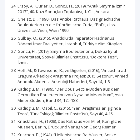
Ersoy, A., Gürler, B., Göncü, H., (2019), “Antik Smyrna/İzmir
2017”, 40. Kazı Sonuçları Toplantısı, 1. Cilt, Ankara.
Gneisz, D., (1990), Das Antike Rathaus, Das griechische
Bouleuterion un die frührömische Curia, “PhD”, diss.
Univesitat Wien, Wien 1990
Gülbay, O., (2015), Anadolu’da İmparator Hadrianus
Dönemi İmar Faaliyetleri, İstanbul, Türkiye Alim Kitapları.
Göncü, H., (2019), Smyrna Bouleuterionu, Dokuz Eylül
Üniversitesi, Sosyal Bilimler Enstitüsü, “Doktora Tezi”,
İzmir.
Hoff, M., & Townsend, R., ve Diğerleri, (2016), “Antiochia ad
Cragum Arkeolojik Araştırma Projesi: 2015 Sezonu”, Anmed
Anadolu Akdenizi Arkeoloji Haberleri, Sayı 14, 1-8.
Kadıoğlu, M., (1999), “Der Opus Sectile-Boden aus dem
Gerontikon Bouleuterion von Nysa ad Meandrum”, Asia
Minor Studien, Band 34, 175-188.
Kadıoğlu, M., Özbil, C., (2015), “Yeni Araştırmalar Işığında
Teos”, Türk Eskiçağ Bilimleri Enstitüsü, Sayı 40, 4-15.
Knackfuss, H., (1908), Das Rathaus von Milet, Königliche
Museen, Berlin, Druck und Verlag von Georg Reimer.
Krischen. F., (1941), “Hellenistische Rathäuser, Antike