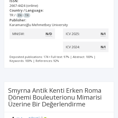
ISSN:
2667-4424
(online)
Country / Language:
TR
/
EN
TR
Publisher:
Karamanoğlu Mehmetbey University
MNiSW:
N/D
ICV 2025:
N/I
ICV 2024:
N/I
Deposited publications: 174
Full text: 97%
|
Abstract: 100%
|
Keywords: 100%
|
References: 92%
Smyrna Antik Kenti Erken Roma
Dönemi Bouleuterionu Mimarisi
Üzerine Bir Değerlendirme
1