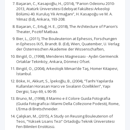
Başaran, C., Kasapoğlu, H., (2014), “Parion Odeionu 2010-
2013, Atatürk Üniversitesi Edebiyat Fakültesi Arkeoloji
Bölümü 40. Kuruluş Yılı Armağanı”, H. Kasapoğu ve M. A.
Yılmaz (Ed), Ankara, 193-208.
Başaran, C., Ertuğ, H. E., (2018), The Architecture of Parion’s
Theater, Pozitif Matbaa.
Bier, L., (2011), The Bouleuterion at Ephesos, Forschungen
in Ephesos IX/5, Brandt. B. (Ed), Wien, Quatember, U. Verlag
der Österreischen Akademie der Wissenschaften,
Bingöl, O., (1998), Menderes Magnesiası - Aydın Germencik
Ortaklar Tekinköy, Ankara, Dönmez Ofset.
Bingöl, O., (2004), Arkeolojik Mimari’de Taş, Homer Kitapevi,
İstanbul.
Böke, H., Akkurt, S., İpekoğlu, B., (2004), “Tarihi Yapılarda
Kullanılan Horasan Harcı ve Sıvaların Özellikleri”, Yapı
Dergisi, Sayı 69, s.90-95
Bruno, M., (1998), Il Marmo e il Colore Guida Fotografia
(Guida Fotografica i Marmi Della Collezione Podesti), Rome,
L’Erma di Bretschneider.
Çalışkan, M., (2015), A Study on Reusing Bouleuterion of
Teos, “Yüksek Lisans Tezi” Ortadoğu Teknik Üniversitesi
Fen Bilimleri Enstitüsü.