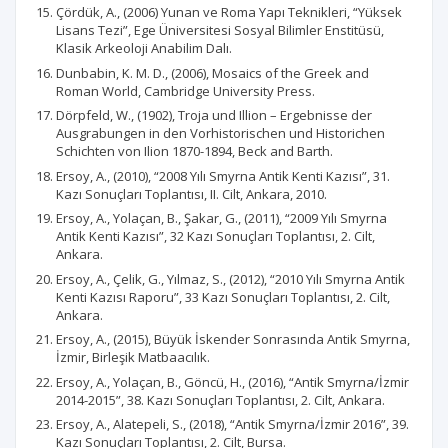
Çördük, A., (2006) Yunan ve Roma Yapı Teknikleri, “Yüksek
Lisans Tezi”, Ege Üniversitesi Sosyal Bilimler Enstitüsü,
Klasik Arkeoloji Anabilim Dalı.
Dunbabin, K. M. D., (2006), Mosaics of the Greek and
Roman World, Cambridge University Press.
Dörpfeld, W., (1902), Troja und Illion – Ergebnisse der
Ausgrabungen in den Vorhistorischen und Historichen
Schichten von Ilion 1870-1894, Beck and Barth.
Ersoy, A., (2010), “2008 Yılı Smyrna Antik Kenti Kazısı”, 31.
Kazı Sonuçları Toplantısı, II. Cilt, Ankara, 2010.
Ersoy, A., Yolaçan, B., Şakar, G., (2011), “2009 Yılı Smyrna
Antik Kenti Kazısı”, 32 Kazı Sonuçları Toplantısı, 2. Cilt,
Ankara.
Ersoy, A., Çelik, G., Yılmaz, S., (2012), “2010 Yılı Smyrna Antik
Kenti Kazısı Raporu”, 33 Kazı Sonuçları Toplantısı, 2. Cilt,
Ankara.
Ersoy, A., (2015), Büyük İskender Sonrasında Antik Smyrna,
İzmir, Birleşik Matbaacılık.
Ersoy, A., Yolaçan, B., Göncü, H., (2016), “Antik Smyrna/İzmir
2014-2015”, 38. Kazı Sonuçları Toplantısı, 2. Cilt, Ankara.
Ersoy, A., Alatepeli, S., (2018), “Antik Smyrna/İzmir 2016”, 39.
Kazı Sonuçları Toplantısı, 2. Cilt, Bursa.