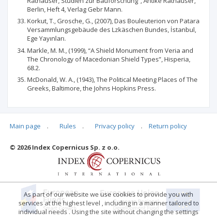
Rathäuser, Studien zur Bauforschung”, Antike Rathäuser,
Berlin, Heft 4, Verlag Gebr Mann.
Korkut, T., Grosche, G., (2007), Das Bouleuterion von Patara
Versammlungsgebäude des Lzkäschen Bundes, İstanbul,
Ege Yayınları.
Markle, M. M., (1999), “A Shield Monument from Veria and
The Chronology of Macedonian Shield Types”, Hisperia,
68.2.
McDonald, W. A., (1943), The Political Meeting Places of The
Greeks, Baltimore, the Johns Hopkins Press.
Main page
.
Rules
.
Privacy policy
.
Return policy
Articles quoting
© 2026 Index Copernicus Sp. z o.o.
No data
As part of our website we use cookies to provide you with
services at the highest level , including in a manner tailored to
individual needs . Using the site without changing the settings