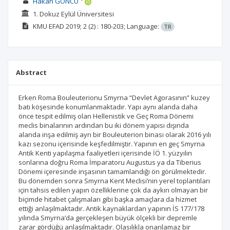
Hakan GÖNCÜ
1. Dokuz Eylül Üniversitesi
KMU EFAD
2019; 2
(2)
: 180-203;
Language:
TR
Abstract
Erken Roma Bouleuterionu Smyrna “Devlet Agorasının” kuzey
batı köşesinde konumlanmaktadır. Yapı aynı alanda daha
önce tespit edilmiş olan Hellenistik ve Geç Roma Dönemi
meclis binalarının ardından bu iki dönem yapısı dışında
alanda inşa edilmiş ayrı bir Bouleuterion binası olarak 2016 yılı
kazı sezonu içerisinde keşfedilmiştir. Yapının en geç Smyrna
Antik Kenti yapılaşma faaliyetleri içerisinde İÖ 1. yüzyılın
sonlarına doğru Roma İmparatoru Augustus ya da Tiberius
Dönemi içeresinde inşasının tamamlandığı ön görülmektedir.
Bu dönemden sonra Smyrna Kent Meclisi’nin yerel toplantıları
için tahsis edilen yapın özelliklerine çok da aykırı olmayan bir
biçimde hitabet çalışmaları gibi başka amaçlara da hizmet
ettiği anlaşılmaktadır. Antik kaynaklardan yapının İS 177/178
yılında Smyrna’da gerçekleşen büyük ölçekli bir depremle
zarar gördüğü anlaşılmaktadır. Olasılıkla onarılamaz bir