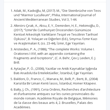
Adak, M., Kadıoğlu, M, (2017). M., “Die Steinbrüche von Teos
und “Marmor Luculleum”, Philia, International Journal of
Ancient Mediterranean Studies, Vol 3, 1-44.
Altınörs-Çırak, A., Aksu, E, Y., Demirden, H, E., Hekimoğlu, D.,
(2017), “İzmir’de Cumhuriyet Öncesinden Günümüze
Kentsel Arkeolojik Varlıkların Tespit ve Tescilinin Tarihsel
Öyküsü”, B. Yolaçan ve Diğerleri (Ed.), Smyrna /İzmir Kazı
ve Araştırmaları II, (ss. 23-44), İzmir, Ege Yayınları.
Aristeides, P. A., (1986), “The complete Works: Volume I.
Orationes I-XVI, with an appendix containing the
Fragments and Iscriptions”, (C. A. Behr, Çev.), Leiden, E. J.
Brill.
Aytaçlar, P, Ö., (2006), Yazıtlar ve Antik Kaynaklar Işığında
Batı Anadolu’da Entelektüeller, İstanbul, Ege Yayınları.
Baldoni, D., Franco, C., Manara, M., Belli, P., Berti, B., (2004)
Karia’da Bir Liman Kenti İasos, İstanbul, Homer Kitapevi.
Balty, J, Ch., (1991), Cvria Ordinis, Recherches d’architecture
et d’urbanisme antiques sur les curies provinciales du
monde romain. Académie Royale de Belgique, Mémories
de la classe des beaux arts 4, 2. Bruxelles, Palais des
Académies.