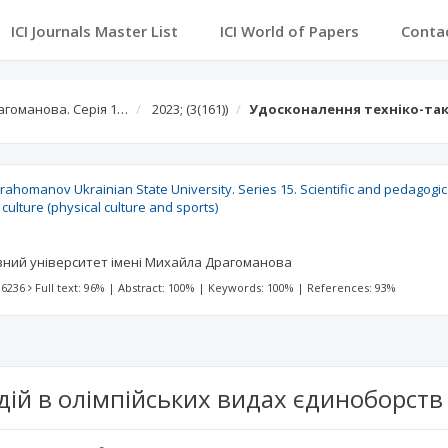
ICI Journals Master List
ICI World of Papers
Conta
агоманова. Серія 1…
2023;
(3(161))
Удосконалення техніко-так
 Drahomanov Ukrainian State University. Series 15. Scientific and pedagogic
culture (physical culture and sports)
вний університет імені Михайла Драгоманова
 6236
Full text: 96%
|
Abstract: 100%
|
Keywords: 100%
|
References: 93%
дій в олімпійських видах єдиноборств