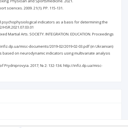
boxing. Physician and Sportsmedicine. 2021.
ort sciences. 2009. 21(1). PP. 115-131.
d psychophysiological indicators as a basis for determining the
142/HSR.2021.07.03.01
Mixed Martial Arts. SOCIETY. INTEGRATION. EDUCATION. Proceedings
://infiz.dp.ua/misc-documents/2019-02/2019-02-03.pdf (in Ukrainian)
rs based on neurodynamic indicators using multivariate analysis
 Prydniprovyia. 2017; № 2: 132-134. http://infiz.dp.ua/misc-