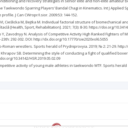
onditioning and recovery strategies in senior elite and non-elite amateur 
the Taekwondo Sparring Players’ Bandal Chagi in Kinematics. Int J Applied Sp
profile. J Can CWropr/I.sior. 2009:53: 144-152.
, Cieślicka M, Bejtka M. Individual factorial structure of biomechanical an
ìtacìâ [Health, Sport, Rehabilitation]. 2021; 7(3): 8-30. https://doi.org/10.34
Y, Zavodnyy N. Analysis of Competitive Activity High Ranked Fighters of 
 -23th: 292-302. DOI: http://dx.doi.org/10.17770/sie2020vol6.5055
co-Roman wrestlers. Sports herald of Prydniprovyia. 2019; № 2: 21-29. http
Khrapov SB. Determining the style of conducting a fight of qualified boxe
dx.doi.org/10.34142/HSR.2019.05.02.09
petitive activity of young male athletes in taekwondo WTF. Sports herald of