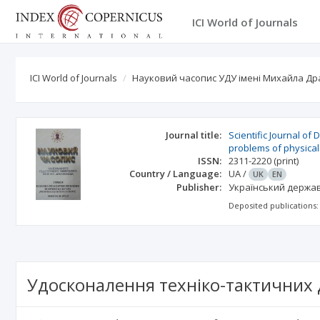
ICI World of Journals
ICI World of Journals
Науковий часопис УДУ імені Михайла Др
Journal title:
Scientific Journal of
problems of physical 
ISSN:
2311-2220
(print)
Country / Language:
UA
/
UK
EN
Publisher:
Український держа
Deposited publications:
Удосконалення техніко-тактичних 