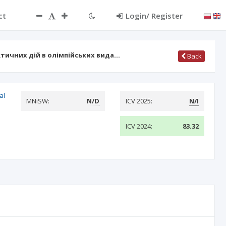
ct
Login/ Register
тичних дій в олімпійських вида…
Back
al
MNiSW:
N/D
ICV 2025:
N/I
ICV 2024:
83.32