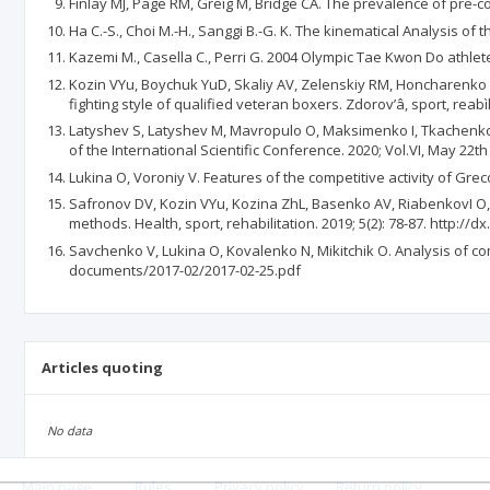
Finlay MJ, Page RM, Greig M, Bridge CA. The prevalence of pre-c
Ha C.-S., Choi M.-H., Sanggi В.-G. K. The kinematical Analysis of 
Kazemi M., Casella C., Perri G. 2004 Olympic Tae Kwon Do athlete 
Kozin VYu, Boychuk YuD, Skaliy AV, Zelenskiy RM, Honcharenko VI
fighting style of qualified veteran boxers. Zdorov’â, sport, reabìl
Latyshev S, Latyshev M, Mavropulo O, Maksimenko I, Tkachenko 
of the International Scientific Conference. 2020; Vol.VI, May 22th
Lukina O, Voroniy V. Features of the competitive activity of Gre
Safronov DV, Kozin VYu, Kozina ZhL, Basenko AV, RiabenkovI O, 
methods. Health, sport, rehabilitation. 2019; 5(2): 78-87. http://
Savchenko V, Lukina O, Kovalenko N, Mikitchik O. Analysis of com
documents/2017-02/2017-02-25.pdf
Articles quoting
No data
Main page
.
Rules
.
Privacy policy
.
Return policy