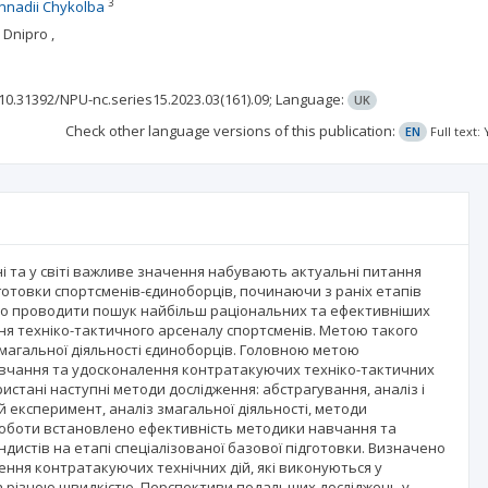
3
nnadii Chykolba
 Dnipro ,
10.31392/NPU-nc.series15.2023.03(161).09;
Language:
UK
Check other language versions of this publication:
EN
Full text
і та у світі важливе значення набувають актуальні питання
отовки спортсменів-єдиноборців, починаючи з раніх етапів
дно проводити пошук найбільш раціональних та ефективніших
ня техніко-тактичного арсеналу спортсменів. Метою такого
магальної діяльності єдиноборців. Головною метою
авчання та удосконалення контратакуючих техніко-тактичних
истані наступні методи дослідження: абстрагування, аналіз і
 експеримент, аналіз змагальної діяльності, методи
 роботи встановлено ефективність методики навчання та
истів на етапі спеціалізованої базової підготовки. Визначено
ння контратакуючих технічних дій, які виконуються у
і та різною швидкістю. Перспективи подальших досліджень у