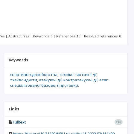
: Yes | Abstract: Yes | Keywords: 6 | References: 16 | Resolved references: 0
Keywords
спортивні єдиноборства
техніко-тактичні дії
тхеквондисти
атакуючі дії
контратакуючі дії
етап
спеціалізованої базової підготовки.
Links
Fulltext
UK
https://doi.org/10.31392/NPU-nc.series15.2023.03(161).09