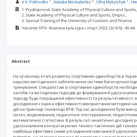
1
2
1
V.V. Prikhodko
Natalia Moskalenko
Olha Mykytchyk
He
1. Prydniprovsk State Academy of Physical Culture and Sports,
2. State Academy of Physical Culture and Sports, Dnipro ,
3. Special Training of the University of Customs and Finance
Часопис НПУ. Фізична культура і спорт
2023;
(3(161))
: 40-44;
Abstract
На сучасному етапі розвитку спортивних єдиноборств в Україн
науково-методичного забезпечення системи багаторічної підг
тренування. Спеціалістам зі спортивних єдиноборств необхі
засобів та методичних підходів до формування й удосконален
підходу буде покращання ефективності та результативності з
дослідження є оцінка ефективності використання методики н
дій на прикладі тхеквондо ВТФ. Під час дослідження були викор
сінтез, моделювання, педагогічне спостереження, педагогічний
математичної статистики. В результаті аналітично-дослідної
удосконалення контратакуючих техніко-тактичних дій тхеквонд
найбільш ефективні схеми ускладнення навчання й удосконале
відповідь на атакуючі технічні дії суперника з різної відстан