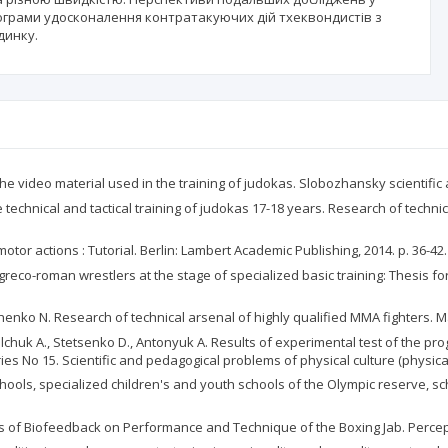
ограми удосконалення контратакуючих дій тхеквондистів з
динку.
ideo material used in the training of judokas. Slobozhansky scientific and 
echnical and tactical training of judokas 17-18 years. Research of technica
otor actions : Tutorial. Berlin: Lambert Academic Publishing, 2014. р. 36-42.
eco-roman wrestlers at the stage of specialized basic training: Thesis for
ko N. Research of technical arsenal of highly qualified MMA fighters. Marti
chuk A., Stetsenko D., Antonyuk A. Results of experimental test of the progr
 No 15. Scientific and pedagogical problems of physical culture (physical cu
hools, specialized children's and youth schools of the Olympic reserve, s
s of Biofeedback on Performance and Technique of the Boxing Jab. Perceptu