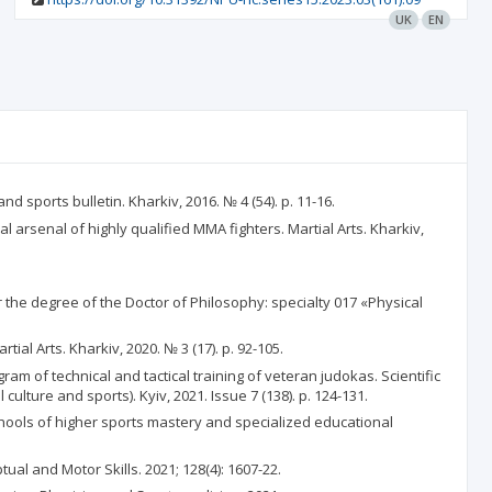
UK
EN
sports bulletin. Kharkiv, 2016. № 4 (54). p. 11-16.
l arsenal of highly qualified MMA fighters. Martial Arts. Kharkiv,
 the degree of the Doctor of Philosophy: specialty 017 «Physical
al Arts. Kharkiv, 2020. № 3 (17). p. 92-105.
am of technical and tactical training of veteran judokas. Scientific
lture and sports). Kyiv, 2021. Issue 7 (138). p. 124-131.
chools of higher sports mastery and specialized educational
al and Motor Skills. 2021; 128(4): 1607-22.