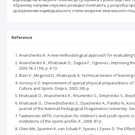
обраному напрямі наукової розвідки полягають у розробці пр
урахуванням індивідуального стилю ведення змагального поє
Reference
Ananchenko K. A new methodological approach for evaluating the v
Ananchenko K., Khatsaiuk O., Zagura F., Ogneva L. Improving the t
2020. № 2 (16). p. 4-13.
Bizin V., Mirgorod D., Khatsayuk A. Technical means of learning m
Voronyi V.O. Improvement of special physical preparedness of gr
Culture and Sport». Dnipro, 2020. 265 p.
Khatsaiuk O., Ananchenko K., Khurtenko O., Dmytrenko S., Boychen
Khatsaiuk O., Cherednichenko S., Dyachenko A., Partiko N., Korol
journal of the National Pedagogical Dragomanov University. Series
Taekwondo (WTF): Curriculum for children's and youth sports sc
institutions of the sports profile. К., 2009. 87 p.
Chen MA, Spanton K, van Schaik P, Spears I, Eaves D. The Effect