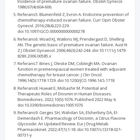
Incidence of premature ovarian failure. Obstet Gynecol.
1986;67(4):604-606.
Referans5. Blumenfeld Z, Evron A. Endocrine prevention of
chemotherapy-induced ovarian failure. Curr Opin Obstet
Gynecol. 2016;28(4):223-229.
doi:10.1097/GCO.0000000000000278
Referans6. Woad KJ, Watkins WJ, Prendergast D, Shelling
AN. The genetic basis of premature ovarian failure. Aust N
Z J Obstet Gynaecol. 2006;46(3):242-244. doi:10.1111/j.1479-
828X.2006.00585.x
Referans7. Bines J, Oleske DM, Cobleigh MA. Ovarian
function in premenopausal women treated with adjuvant
chemotherapy for breast cancer. J Clin Oncol.
1996;14(5):1718-1729. doi:10.1200/JCO.1996.14.5.1718
Referans8. Huwait E, Mobashir M. Potential and
Therapeutic Roles of Diosmin in Human Diseases.
Biomedicines. 2022;10(5):1076. Published 2022 May 6.
doi:10.3390/biomedicines10051076
Referans9. Gerges SH, Wahdan SA, Elsherbiny DA, El-
Demerdash E. Pharmacology of Diosmin, a Citrus Flavone
Glycoside: An Updated Review. Eur J Drug Metab
Pharmacokinet. 2022;47(1):1-18. doi:10.1007/s13318-021-
00731-y