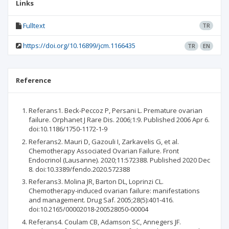
Links
Fulltext
TR
https://doi.org/10.16899/jcm.1166435
TR
EN
Reference
Referans1. Beck-Peccoz P, Persani L. Premature ovarian
failure. Orphanet J Rare Dis. 2006;1:9. Published 2006 Apr 6.
doi:10.1186/1750-1172-1-9
Referans2. Mauri D, Gazouli I, Zarkavelis G, et al.
Chemotherapy Associated Ovarian Failure. Front
Endocrinol (Lausanne). 2020;11:572388. Published 2020 Dec
8. doi:10.3389/fendo.2020.572388
Referans3. Molina JR, Barton DL, Loprinzi CL.
Chemotherapy-induced ovarian failure: manifestations
and management. Drug Saf. 2005;28(5):401-416.
doi:10.2165/00002018-200528050-00004
Referans4. Coulam CB, Adamson SC, Annegers JF.