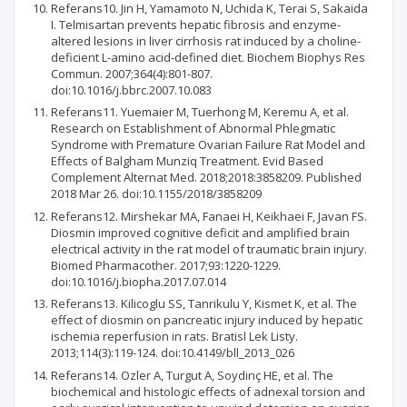
Referans10. Jin H, Yamamoto N, Uchida K, Terai S, Sakaida
I. Telmisartan prevents hepatic fibrosis and enzyme-
altered lesions in liver cirrhosis rat induced by a choline-
deficient L-amino acid-defined diet. Biochem Biophys Res
Commun. 2007;364(4):801-807.
doi:10.1016/j.bbrc.2007.10.083
Referans11. Yuemaier M, Tuerhong M, Keremu A, et al.
Research on Establishment of Abnormal Phlegmatic
Syndrome with Premature Ovarian Failure Rat Model and
Effects of Balgham Munziq Treatment. Evid Based
Complement Alternat Med. 2018;2018:3858209. Published
2018 Mar 26. doi:10.1155/2018/3858209
Referans12. Mirshekar MA, Fanaei H, Keikhaei F, Javan FS.
Diosmin improved cognitive deficit and amplified brain
electrical activity in the rat model of traumatic brain injury.
Biomed Pharmacother. 2017;93:1220-1229.
doi:10.1016/j.biopha.2017.07.014
Referans13. Kilicoglu SS, Tanrikulu Y, Kismet K, et al. The
effect of diosmin on pancreatic injury induced by hepatic
ischemia reperfusion in rats. Bratisl Lek Listy.
2013;114(3):119-124. doi:10.4149/bll_2013_026
Referans14. Ozler A, Turgut A, Soydinç HE, et al. The
biochemical and histologic effects of adnexal torsion and