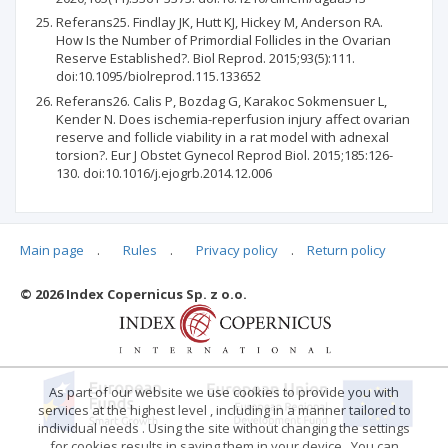
Referans25. Findlay JK, Hutt KJ, Hickey M, Anderson RA.
How Is the Number of Primordial Follicles in the Ovarian
Reserve Established?. Biol Reprod. 2015;93(5):111.
doi:10.1095/biolreprod.115.133652
Referans26. Calis P, Bozdag G, Karakoc Sokmensuer L,
Kender N. Does ischemia-reperfusion injury affect ovarian
reserve and follicle viability in a rat model with adnexal
torsion?. Eur J Obstet Gynecol Reprod Biol. 2015;185:126-
130. doi:10.1016/j.ejogrb.2014.12.006
Main page
.
Rules
.
Privacy policy
.
Return policy
Articles quoting
© 2026 Index Copernicus Sp. z o.o.
No data
As part of our website we use cookies to provide you with
services at the highest level , including in a manner tailored to
individual needs . Using the site without changing the settings
for cookies results in saving them in your device . You can