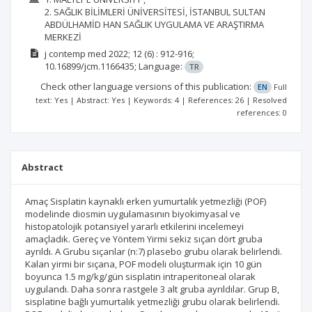
2. SAĞLIK BİLİMLERİ ÜNİVERSİTESİ, İSTANBUL SULTAN
ABDÜLHAMİD HAN SAĞLIK UYGULAMA VE ARAŞTIRMA
MERKEZİ
j contemp med
2022; 12
(6)
: 912-916;
10.16899/jcm.1166435;
Language:
TR
Check other language versions of this publication:
EN
Full
text: Yes | Abstract: Yes | Keywords: 4 | References: 26 | Resolved
references: 0
Abstract
Amaç Sisplatin kaynaklı erken yumurtalık yetmezliği (POF)
modelinde diosmin uygulamasının biyokimyasal ve
histopatolojik potansiyel yararlı etkilerini incelemeyi
amaçladık. Gereç ve Yöntem Yirmi sekiz sıçan dört gruba
ayrıldı. A Grubu sıçanlar (n:7) plasebo grubu olarak belirlendi.
Kalan yirmi bir sıçana, POF modeli oluşturmak için 10 gün
boyunca 1.5 mg/kg/gün sisplatin intraperitoneal olarak
uygulandı. Daha sonra rastgele 3 alt gruba ayrıldılar. Grup B,
sisplatine bağlı yumurtalık yetmezliği grubu olarak belirlendi.