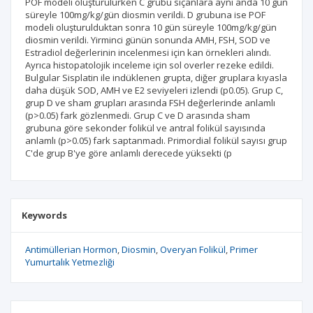
POF modeli oluşturulurken C grubu sıçanlara aynı anda 10 gün
süreyle 100mg/kg/gün diosmin verildi. D grubuna ise POF
modeli oluşturulduktan sonra 10 gün süreyle 100mg/kg/gün
diosmin verildi. Yirminci günün sonunda AMH, FSH, SOD ve
Estradiol değerlerinin incelenmesi için kan örnekleri alındı.
Ayrıca histopatolojik inceleme için sol overler rezeke edildi.
Bulgular Sisplatin ile indüklenen grupta, diğer gruplara kıyasla
daha düşük SOD, AMH ve E2 seviyeleri izlendi (p0.05). Grup C,
grup D ve sham grupları arasında FSH değerlerinde anlamlı
(p>0.05) fark gözlenmedi. Grup C ve D arasında sham
grubuna göre sekonder folikül ve antral folikül sayısında
anlamlı (p>0.05) fark saptanmadı. Primordial folikül sayısı grup
C'de grup B'ye göre anlamlı derecede yüksekti (p
Keywords
Antimüllerian Hormon
Diosmin
Overyan Folikül
Primer
Yumurtalık Yetmezliği