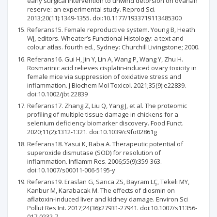
early surgical intervention to unwind detorsion on ovarian
reserve: an experimental study. Reprod Sci.
2013;20(11):1349-1355. doi:10.1177/1933719113485300
Referans15. Female reproductive system. Young B, Heath
WJ, editors. Wheater’s Functional Histology: a text and
colour atlas. fourth ed., Sydney: Churchill Livingstone; 2000.
Referans16. Gui H, Jin Y, Lin A, Wang P, Wang Y, Zhu H.
Rosmarinic acid relieves cisplatin-induced ovary toxicity in
female mice via suppression of oxidative stress and
inflammation. J Biochem Mol Toxicol. 2021;35(9):e22839.
doi:10.1002/jbt.22839
Referans17. Zhang Z, Liu Q, Yang J, et al. The proteomic
profiling of multiple tissue damage in chickens for a
selenium deficiency biomarker discovery. Food Funct.
2020;11(2):1312-1321. doi:10.1039/c9fo02861g
Referans18. Yasui K, Baba A. Therapeutic potential of
superoxide dismutase (SOD) for resolution of
inflammation. Inflamm Res. 2006;55(9):359-363.
doi:10.1007/s00011-006-5195-y
Referans19. Eraslan G, Sarıca ZS, Bayram LÇ, Tekeli MY,
Kanbur M, Karabacak M. The effects of diosmin on
aflatoxin-induced liver and kidney damage. Environ Sci
Pollut Res Int. 2017;24(36):27931-27941. doi:10.1007/s11356-
017-0232-7