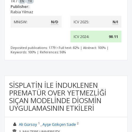
TR
/
EN
TR
Publisher:
Rabia Yılmaz
MNiSW:
N/D
ICV 2025:
N/I
ICV 2024:
90.11
Deposited publications: 1779
Full text: 82%
|
Abstract: 100%
|
Keywords: 100%
|
References: 96%
SİSPLATİN İLE İNDUKLENEN
PREMATÜR OVER YETMEZLİĞİ
SIÇAN MODELİNDE DİOSMİN
UYGULAMASININ ETKİLERİ
1
2
Ali Gürsoy
Ayşe Gökçen Sade
1. MALTEPE UNIVERSITY ,