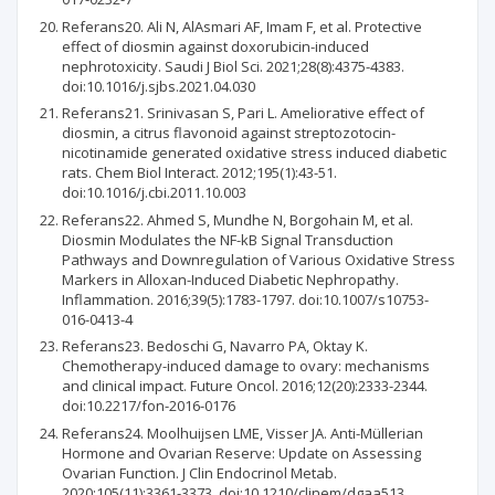
Referans20. Ali N, AlAsmari AF, Imam F, et al. Protective
effect of diosmin against doxorubicin-induced
nephrotoxicity. Saudi J Biol Sci. 2021;28(8):4375-4383.
doi:10.1016/j.sjbs.2021.04.030
Referans21. Srinivasan S, Pari L. Ameliorative effect of
diosmin, a citrus flavonoid against streptozotocin-
nicotinamide generated oxidative stress induced diabetic
rats. Chem Biol Interact. 2012;195(1):43-51.
doi:10.1016/j.cbi.2011.10.003
Referans22. Ahmed S, Mundhe N, Borgohain M, et al.
Diosmin Modulates the NF-kB Signal Transduction
Pathways and Downregulation of Various Oxidative Stress
Markers in Alloxan-Induced Diabetic Nephropathy.
Inflammation. 2016;39(5):1783-1797. doi:10.1007/s10753-
016-0413-4
Referans23. Bedoschi G, Navarro PA, Oktay K.
Chemotherapy-induced damage to ovary: mechanisms
and clinical impact. Future Oncol. 2016;12(20):2333-2344.
doi:10.2217/fon-2016-0176
Referans24. Moolhuijsen LME, Visser JA. Anti-Müllerian
Hormone and Ovarian Reserve: Update on Assessing
Ovarian Function. J Clin Endocrinol Metab.
2020;105(11):3361-3373. doi:10.1210/clinem/dgaa513