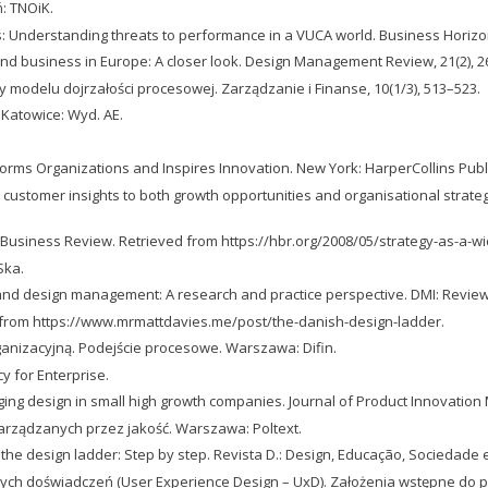
ń: TNOiK.
s: Understanding threats to performance in a VUCA world. Business Horizons
and business in Europe: A closer look. Design Management Review, 21(2), 26
y modelu dojrzałości procesowej. Zarządzanie i Finanse, 10(1/3), 513–523.
 Katowice: Wyd. AE.
orms Organizations and Inspires Innovation. New York: HarperCollins Publ
ep customer insights to both growth opportunities and organisational strate
rd Business Review. Retrieved from https://hbr.org/2008/05/strategy-as-a-
Ska.
g and design management: A research and practice perspective. DMI: Review,
ed from https://www.mrmattdavies.me/post/the-danish-design-ladder.
rganizacyjną. Podejście procesowe. Warszawa: Difin.
y for Enterprise.
anaging design in small high growth companies. Journal of Product Innovatio
arządzanych przez jakość. Warszawa: Poltext.
ng the design ladder: Step by step. Revista D.: Design, Educação, Sociedade 
ywnych doświadczeń (User Experience Design – UxD). Założenia wstępne do 