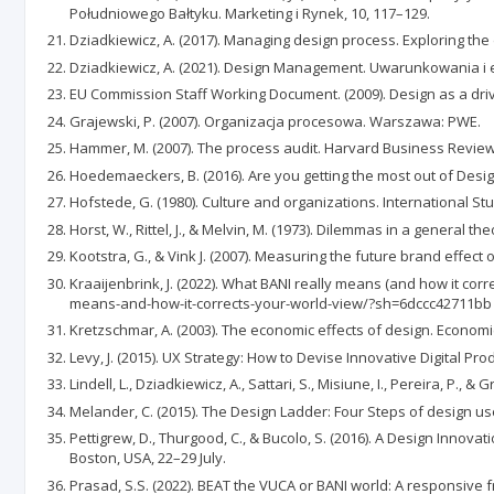
Południowego Bałtyku. Marketing i Rynek, 10, 117–129.
Dziadkiewicz, A. (2017). Managing design process. Exploring the
Dziadkiewicz, A. (2021). Design Management. Uwarunkowania i 
EU Commission Staff Working Document. (2009). Design as a dri
Grajewski, P. (2007). Organizacja procesowa. Warszawa: PWE.
Hammer, M. (2007). The process audit. Harvard Business Review,
Hoedemaeckers, B. (2016). Are you getting the most out of Des
Hofstede, G. (1980). Culture and organizations. International S
Horst, W., Rittel, J., & Melvin, M. (1973). Dilemmas in a general th
Kootstra, G., & Vink J. (2007). Measuring the future brand effec
Kraaijenbrink, J. (2022). What BANI really means (and how it co
means-and-how-it-corrects-your-world-view/?sh=6dccc42711bb
Kretzschmar, A. (2003). The economic effects of design. Econom
Levy, J. (2015). UX Strategy: How to Devise Innovative Digital P
Lindell, L., Dziadkiewicz, A., Sattari, S., Misiune, I., Pereira, P
Melander, C. (2015). The Design Ladder: Four Steps of design u
Pettigrew, D., Thurgood, C., & Bucolo, S. (2016). A Design Inn
Boston, USA, 22–29 July.
Prasad, S.S. (2022). BEAT the VUCA or BANI world: A responsive f