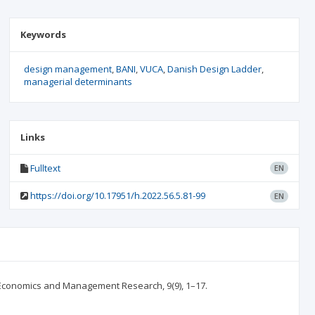
Keywords
design management
BANI
VUCA
Danish Design Ladder
managerial determinants
Links
Fulltext
EN
https://doi.org/10.17951/h.2022.56.5.81-99
EN
ss Economics and Management Research, 9(9), 1–17.