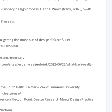
nd visionary design process. Handel Wewnętrzny, 2(365), 69–81.
 Brussels.
u-getting-the-most-out-of-design-f2f47caf2339
980.11656300
69.2007.tb00098.x
es.com/sites/jeroenkraaijenbrink/2022/06/22/what-bani-really-
of the South Baltic. Kalmar – Växjö: Linnaeus University.
of-design-use/
erence Inflection Point: Design Research Meets Design Practice
Platform.