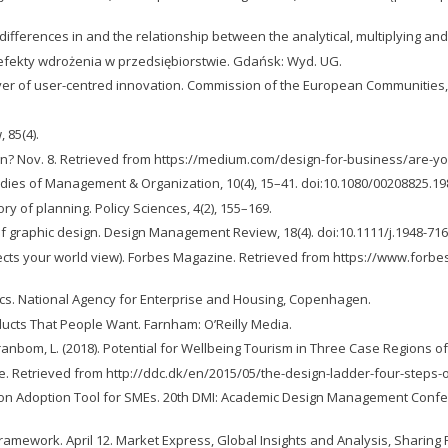
 differences in and the relationship between the analytical, multiplying a
efekty wdrożenia w przedsiębiorstwie. Gdańsk: Wyd. UG.
ver of user-centred innovation. Commission of the European Communities,
 85(4).
ign? Nov. 8. Retrieved from https://medium.com/design-for-business/are-yo
tudies of Management & Organization, 10(4), 15–41. doi:10.1080/00208825.1
eory of planning. Policy Sciences, 4(2), 155–169.
t of graphic design. Design Management Review, 18(4). doi:10.1111/j.1948-71
rrects your world view). Forbes Magazine. Retrieved from https://www.forb
ics. National Agency for Enterprise and Housing, Copenhagen.
roducts That People Want. Farnham: O’Reilly Media.
., & Granbom, L. (2018). Potential for Wellbeing Tourism in Three Case Regions 
se. Retrieved from http://ddc.dk/en/2015/05/the-design-ladder-four-steps-
ovation Adoption Tool for SMEs. 20th DMI: Academic Design Management Conf
ramework. April 12. Market Express, Global Insights and Analysis, Sharing 