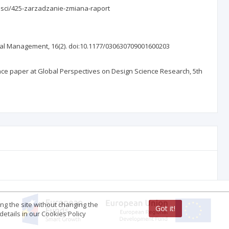
nosci/425-zarzadzanie-zmiana-raport
neral Management, 16(2). doi:10.1177/030630709001600203
ence paper at Global Perspectives on Design Science Research, 5th
ing the site without changing the
Got it!
etails in our Cookies Policy