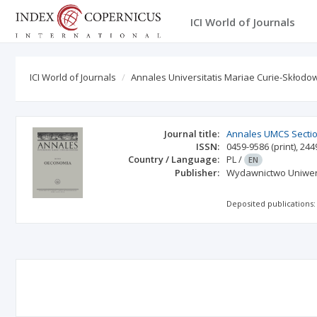
ICI World of Journals
ICI World of Journals
Annales Universitatis Mariae Curie-Skłodo
Journal title:
Annales UMCS Secti
ISSN:
0459-9586
(print)
,
244
Country / Language:
PL
/
EN
Publisher:
Wydawnictwo Uniwers
Deposited publications: