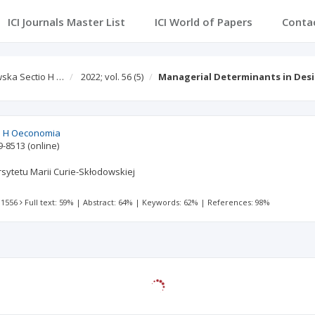
ICI Journals Master List
ICI World of Papers
Conta
wska Sectio H …
2022; vol. 56
(5)
Managerial Determinants in De
o H Oeconomia
9-8513
(online)
ytetu Marii Curie-Skłodowskiej
 1556
Full text: 59%
|
Abstract: 64%
|
Keywords: 62%
|
References: 98%