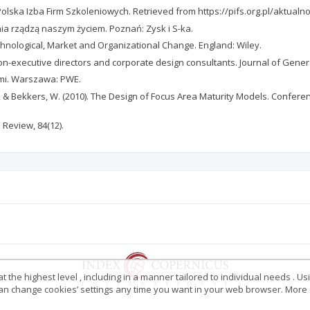
olska Izba Firm Szkoleniowych. Retrieved from https://pifs.org.pl/aktual
nia rządzą naszym życiem. Poznań: Zysk i S-ka.
Technological, Market and Organizational Change. England: Wiley.
f non-executive directors and corporate design consultants. Journal of Ge
tami. Warszawa: PWE.
I., & Bekkers, W. (2010). The Design of Focus Area Maturity Models. Confer
 Review, 84(12).
 the highest level , including in a manner tailored to individual needs . Us
 can change cookies’ settings any time you want in your web browser. More d