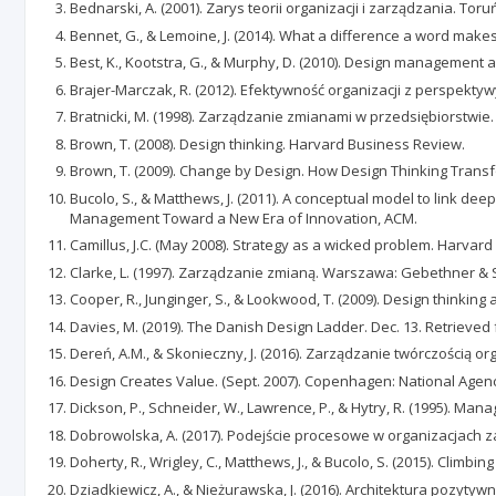
Bednarski, A. (2001). Zarys teorii organizacji i zarządzania. Toru
Bennet, G., & Lemoine, J. (2014). What a difference a word make
Best, K., Kootstra, G., & Murphy, D. (2010). Design management 
Brajer-Marczak, R. (2012). Efektywność organizacji z perspektyw
Bratnicki, M. (1998). Zarządzanie zmianami w przedsiębiorstwie.
Brown, T. (2008). Design thinking. Harvard Business Review.
Brown, T. (2009). Change by Design. How Design Thinking Transf
Bucolo, S., & Matthews, J. (2011). A conceptual model to link de
Management Toward a New Era of Innovation, ACM.
Camillus, J.C. (May 2008). Strategy as a wicked problem. Harva
Clarke, L. (1997). Zarządzanie zmianą. Warszawa: Gebethner & 
Cooper, R., Junginger, S., & Lookwood, T. (2009). Design thinkin
Davies, M. (2019). The Danish Design Ladder. Dec. 13. Retriev
Dereń, A.M., & Skonieczny, J. (2016). Zarządzanie twórczością o
Design Creates Value. (Sept. 2007). Copenhagen: National Agenc
Dickson, P., Schneider, W., Lawrence, P., & Hytry, R. (1995). M
Dobrowolska, A. (2017). Podejście procesowe w organizacjach z
Doherty, R., Wrigley, C., Matthews, J., & Bucolo, S. (2015). Climbi
Dziadkiewicz, A., & Nieżurawska, J. (2016). Architektura pozyt