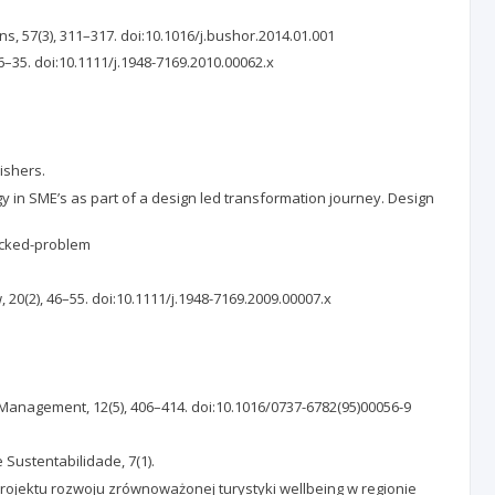
, 57(3), 311–317. doi:10.1016/j.bushor.2014.01.001
–35. doi:10.1111/j.1948-7169.2010.00062.x
ishers.
gy in SME’s as part of a design led transformation journey. Design
wicked-problem
 20(2), 46–55. doi:10.1111/j.1948-7169.2009.00007.x
n Management, 12(5), 406–414. doi:10.1016/0737-6782(95)00056-9
e Sustentabilidade, 7(1).
projektu rozwoju zrównoważonej turystyki wellbeing w regionie