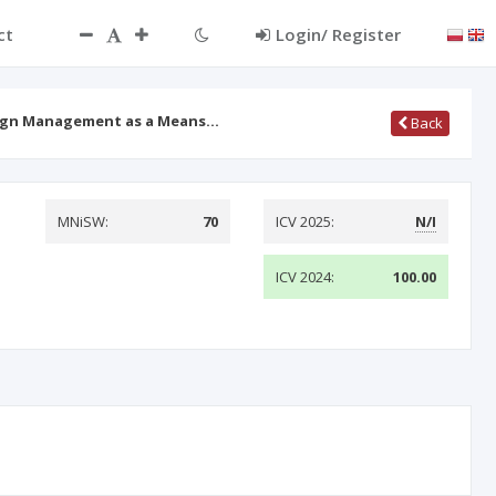
ct
Login/ Register
sign Management as a Means…
Back
MNiSW:
70
ICV 2025:
N/I
ICV 2024:
100.00