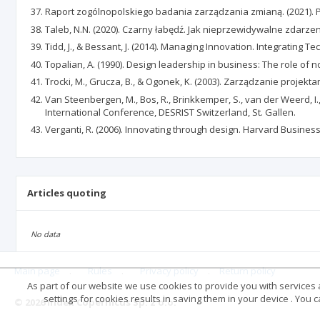
Raport zogólnopolskiego badania zarządzania zmianą. (2021). P
Taleb, N.N. (2020). Czarny łabędź. Jak nieprzewidywalne zdarze
Tidd, J., & Bessant, J. (2014). Managing Innovation. Integrating 
Topalian, A. (1990). Design leadership in business: The role o
Trocki, M., Grucza, B., & Ogonek, K. (2003). Zarządzanie projek
Van Steenbergen, M., Bos, R., Brinkkemper, S., van der Weerd, 
International Conference, DESRIST Switzerland, St. Gallen.
Verganti, R. (2006). Innovating through design. Harvard Business
Articles quoting
No data
Main page
.
Rules
.
Privacy policy
.
Return policy
As part of our website we use cookies to provide you with services at
settings for cookies results in saving them in your device . You
© 2026 Index Copernicus Sp. z o.o.