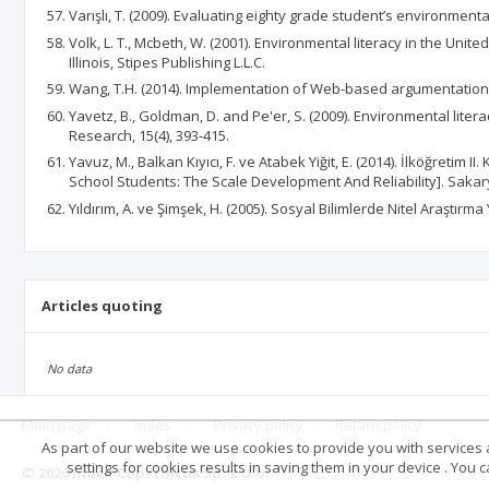
Varışlı, T. (2009). Evaluating eighty grade student’s environment
Volk, L. T., Mcbeth, W. (2001). Environmental literacy in the Unit
Illinois, Stipes Publishing L.L.C.
Wang, T.H. (2014). Implementation of Web-based argumentation i
Yavetz, B., Goldman, D. and Pe'er, S. (2009). Environmental lite
Research, 15(4), 393-415.
Yavuz, M., Balkan Kıyıcı, F. ve Atabek Yiğit, E. (2014). İlköğreti
School Students: The Scale Development And Reliability]. Sakarya
Yıldırım, A. ve Şimşek, H. (2005). Sosyal Bilimlerde Nitel Araştırma
Articles quoting
No data
Main page
.
Rules
.
Privacy policy
.
Return policy
As part of our website we use cookies to provide you with services at
settings for cookies results in saving them in your device . You
© 2026 Index Copernicus Sp. z o.o.