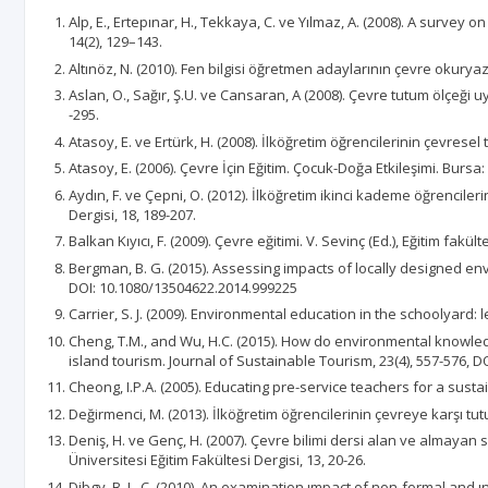
Alp, E., Ertepınar, H., Tekkaya, C. ve Yılmaz, A. (2008). A surv
14(2), 129–143.
Altınöz, N. (2010). Fen bilgisi öğretmen adaylarının çevre okury
Aslan, O., Sağır, Ş.U. ve Cansaran, A (2008). Çevre tutum ölçeği 
-295.
Atasoy, E. ve Ertürk, H. (2008). İlköğretim öğrencilerinin çevresel 
Atasoy, E. (2006). Çevre İçin Eğitim. Çocuk-Doğa Etkileşimi. Bursa: 
Aydın, F. ve Çepni, O. (2012). İlköğretim ikinci kademe öğrenciler
Dergisi, 18, 189-207.
Balkan Kıyıcı, F. (2009). Çevre eğitimi. V. Sevinç (Ed.), Eğitim fakü
Bergman, B. G. (2015). Assessing impacts of locally designed e
DOI: 10.1080/13504622.2014.999225
Carrier, S. J. (2009). Environmental education in the schoolyard:
Cheng, T.M., and Wu, H.C. (2015). How do environmental knowled
island tourism. Journal of Sustainable Tourism, 23(4), 557-576, 
Cheong, I.P.A. (2005). Educating pre-service teachers for a susta
Değirmenci, M. (2013). İlköğretim öğrencilerinin çevreye karşı tu
Deniş, H. ve Genç, H. (2007). Çevre bilimi dersi alan ve almayan s
Üniversitesi Eğitim Fakültesi Dergisi, 13, 20-26.
Dibgy, B. L. C. (2010). An examination ımpact of non-formal and