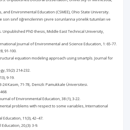
ics, and Environmental Education (CSMEE), Ohio State University.
e son sınıf öğrencilerinin çevre sorunlarına yönelik tutumları ve
s. Unpublished PhD thesis, Middle East Technical University,
rnational Journal of Environmental and Science Education, 1: 65-77.
8, 91-100.
structural equation modeling approach using smartpls. Journal for
y, 55(2): 214-232.
3), 9-19.
23-24 Kasım, 71-78,. Denizli: Pamukkale Üniversitesi.
-468.
ournal of Environmental Education, 38 (1), 3-22.
nmental problems with respect to some variables, International
 Education, 11(3), 42–47.
Education, 20,(3): 3-9.