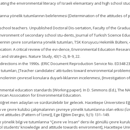
aluating the environmental literacy of Israeli elemantary and high school stu
nlarına yönelik tutumlarının belirlenmesi [Determination of the attitudes o
school teachers. Unpublished Doctoral Dis-sertation, Faculty of the Gradu
environment of secondary school stu-dents, Journal of Turkish Science Educa
lerinin çevre sorunlarına yönelik tutumları, TSK Koruyucu Hekimlik Bülteni, 4
ation: A critical review of the evi-dence, Environmental Education Research
 and strategies. Nature Study, 43(1–2), 8–9, 22.
and directions in the 1990s. (ERIC Document Reproduction Service No. ED348 23
tutumları, [Teacher candidates’ atti-tudes toward environmental problems], 
ncilerinin çevresel konulara duyarlı-lıklarının incelenmesi, [Investigation o
onmental education standards [Working paper]. In D. Simmons (Ed.), The N
rican Association for Environmental Education.
, öğret men adayları ve sürdürülebilir bir gelecek. Hacettepe Üniversitesi Eği
nın ve çevre kulübü çalışmalarının çevreye yönelik tutumlarına olan etkisi 
ttitudes (Pattern of İzmir)], Ege Eğitim Dergisi, 9,(1): 131–149.
 yönelik bilgi ve tutumlarına “Çevre ve İnsan” dersi ile gönüllü çevre kuru
 students’ knowledge and attitude towards environment], Hacettepe Univer