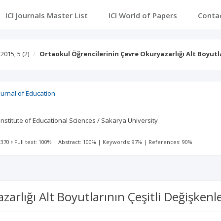
ICI Journals Master List
ICI World of Papers
Conta
2015; 5
(2)
Ortaokul Öğrencilerinin Çevre Okuryazarlığı Alt Boyut
ournal of Education
Institute of Educational Sciences / Sakarya University
 370
Full text: 100%
|
Abstract: 100%
|
Keywords: 97%
|
References: 90%
arlığı Alt Boyutlarının Çeşitli Değişkenl