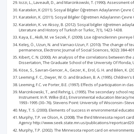
Iozzi, L., Laveault, D., and Marcinkowski, T. (1990). Assessment 
Karatekin, K (2011). Sosyal Bilgiler Öğretmen Adaylarının Çevre 
Karatekin, K. (2011). Sosyal Bilgiler Öğretmen Adaylarının Çevre
Karatekin, K. ve Aksoy, B. (2012). Sosyal bilgiler öğretmen adayl
Literature and History of Turkish or Turkic, 7(1), 1423-1438.
Kaya, E., Akıllı, M. ve Sezek, F. (2009). Lise öğrencilerinin çevre
Keleş, Ö., Uzun, N. and Varnacı-Uzun, F. (2010). The change of 
permanence, Electronic Journal of Social Sciences, 9(32): 384-401
Kibert, C. N. (2000). An analysis of the correlations between 
Dissertation, The Graduate School of the Unıversıty Of Florıda, 
Köse, S., Savran-Gencer, A., Gezer, K., Erol, G. H. and Bilen, K. 
Leeming, F. C., Dwyer, W. O. and Bracken, B. A. (1995). Children
Leeming, F.C. ve Porter, B.E. (1997). Effects of participation in 
Marcinkowski, T., and Rehrig, L. (1995). The secondary school re
Instrument. In R. Wilke (Ed.), Environmental education literacy
1993–1995 (30–76). Stevens Point: University of Wisconsin–Steve
May, T. S. (2000). Elements of success in environmental educatio
Murphy, T.P. ve Olson, A. (2008). The third Minnesota report ca
Agency http://www.seek.state.mn.us/publications/reportcard2008.
Murphy, T.P. (2002). The Minnesota report card on environmental