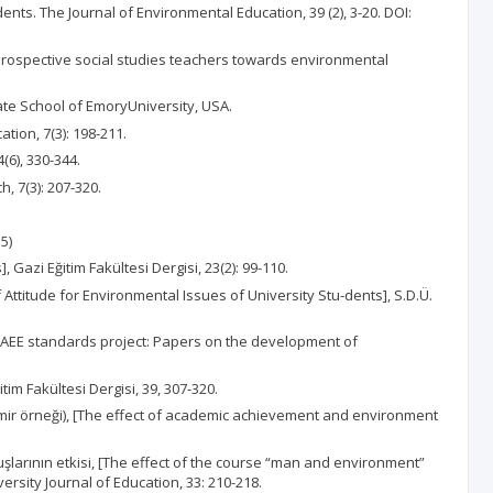
dents. The Journal of Environmental Education, 39 (2), 3-20. DOI:
f prospective social studies teachers towards environmental
ate School of EmoryUniversity, USA.
tion, 7(3): 198-211.
(6), 330-344.
, 7(3): 207-320.
5)
Gazi Eğitim Fakültesi Dergisi, 23(2): 99-110.
f Attitude for Environmental Issues of University Stu-dents], S.D.Ü.
AAEE standards project: Papers on the development of
tim Fakültesi Dergisi, 39, 307-320.
(İzmir örneği), [The effect of academic achievement and environment
luşlarının etkisi, [The effect of the course “man and environment”
sity Journal of Education, 33: 210-218.