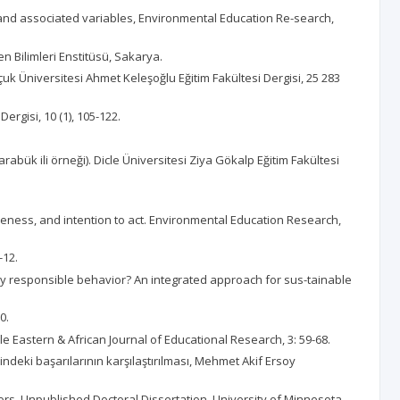
rs and associated variables, Environmental Education Re-search,
n Bilimleri Enstitüsü, Sakarya.
çuk Üniversitesi Ahmet Keleşoğlu Eğitim Fakültesi Dergisi, 25 283
ergisi, 10 (1), 105-122.
rabük ili örneği). Dicle Üniversitesi Ziya Gökalp Eğitim Fakültesi
reness, and intention to act. Environmental Education Research,
-12.
ly responsible behavior? An integrated approach for sus-tainable
0.
dle Eastern & African Journal of Educational Research, 3: 59-68.
sindeki başarılarının karşılaştırılması, Mehmet Akif Ersoy
ors. Unpublished Doctoral Dissertation, University of Minnesota,