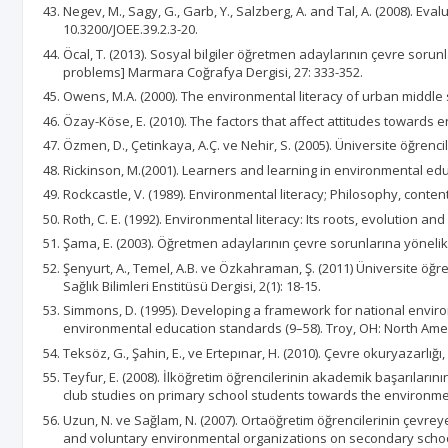
Negev, M., Sagy, G., Garb, Y., Salzberg, A. and Tal, A. (2008). Ev
10.3200/JOEE.39.2.3-20.
Öcal, T. (2013). Sosyal bilgiler öğretmen adaylarının çevre soru
problems] Marmara Coğrafya Dergisi, 27: 333-352.
Owens, M.A. (2000). The environmental literacy of urban middle 
Özay-Köse, E. (2010). The factors that affect attitudes towards 
Özmen, D., Çetinkaya, A.Ç. ve Nehir, S. (2005). Üniversite öğrenci
Rickinson, M.(2001). Learners and learning in environmental educ
Rockcastle, V. (1989). Environmental literacy; Philosophy, content
Roth, C. E. (1992). Environmental literacy: Its roots, evolution 
Şama, E. (2003). Öğretmen adaylarının çevre sorunlarına yönelik 
Şenyurt, A., Temel, A.B. ve Özkahraman, Ş. (2011) Üniversite öğre
Sağlık Bilimleri Enstitüsü Dergisi, 2(1): 18-15.
Simmons, D. (1995). Developing a framework for national envir
environmental education standards (9–58). Troy, OH: North Ame
Teksöz, G., Şahin, E., ve Ertepınar, H. (2010). Çevre okuryazarlığı
Teyfur, E. (2008). İlköğretim öğrencilerinin akademik başarıları
club studies on primary school students towards the environment a
Uzun, N. ve Sağlam, N. (2007). Ortaöğretim öğrencilerinin çevreye
and voluntary environmental organizations on secondary school