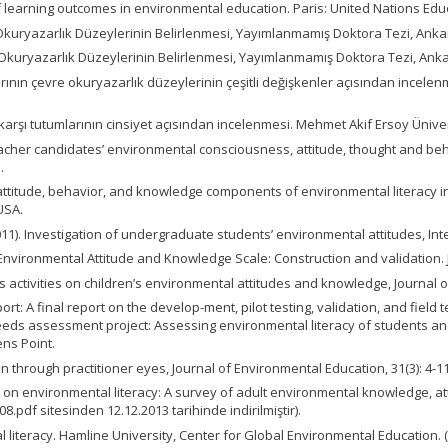
of learning outcomes in environmental education. Paris: United Nations Educ
Okuryazarlık Düzeylerinin Belirlenmesi, Yayımlanmamış Doktora Tezi, Ankara:
 Okuryazarlık Düzeylerinin Belirlenmesi, Yayımlanmamış Doktora Tezi, Ankara
arının çevre okuryazarlık düzeylerinin çeşitli değişkenler açısından incelen
ye karşı tutumlarının cinsiyet açısından incelenmesi. Mehmet Akif Ersoy Ünivers
teacher candidates’ environmental consciousness, attitude, thought and beh
.
the attitude, behavior, and knowledge components of environmental literacy
USA.
(2011). Investigation of undergraduate students’ environmental attitudes, Int
's Environmental Attitude and Knowledge Scale: Construction and validation. 
class activities on children’s environmental attitudes and knowledge, Journal 
port: A final report on the develop-ment, pilot testing, validation, and fie
/needs assessment project: Assessing environmental literacy of students a
ns Point.
n through practitioner eyes, Journal of Environmental Education, 31(3): 4-11
rd on environmental literacy: A survey of adult environmental knowledge, at
pdf sitesinden 12.12.2013 tarihinde indirilmiştir).
 literacy. Hamline University, Center for Global Environmental Education. 