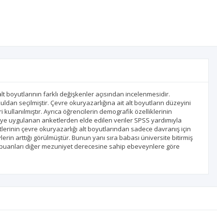
lt boyutlarının farklı değişkenler açısından incelenmesidir.
ldan seçilmiştir. Çevre okuryazarlığına ait alt boyutların düzeyini
ri kullanılmıştır. Ayrıca öğrencilerin demografik özelliklerinin
nciye uygulanan anketlerden elde edilen veriler SPSS yardımıyla
tlerinin çevre okuryazarlığı alt boyutlarından sadece davranış için
erin arttığı görülmüştür. Bunun yanı sıra babası üniversite bitirmiş
ut puanları diğer mezuniyet derecesine sahip ebeveynlere göre