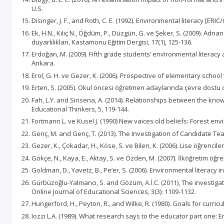
U.S.
Disinger, J. F., and Roth, C. E. (1992). Environmental literacy 
Ek, H.N., Kılıç N., Öğdüm, P., Düzgün, G. ve Şeker, S. (2009). Ad
duyarlılıkları, Kastamonu Eğitim Dergisi, 17(1), 125-136.
Erdoğan, M. (2009). Fifth grade students’ environmental literacy
Ankara.
Erol, G. H. ve Gezer, K. (2006). Prospective of elementary scho
Erten, S. (2005). Okul öncesi öğretmen adaylarında çevre dostu da
Fah, L.Y. and Sirisena, A. (2014). Relationships between the kn
Educational Thinkers, 5, 119-144.
Fortmann L. ve Kusel J. (1990) New vaices old beliefs: Forest e
Genç, M. and Genç, T. (2013). The Investigation of Candidate Teac
Gezer, K., Çokadar, H., Köse, S. ve Bilen, K. (2006). Lise öğrenci
Gökçe, N., Kaya, E., Aktay, S. ve Özden, M. (2007). İlköğretim öğr
Goldman, D., Yavetz, B., Pe’er, S. (2006). Environmental literacy 
Gürbüzoğlu-Yalmancı, S. and Gözüm, A.İ.C. (2011), The investiga
Online Journal of Educational Sciences, 3(3): 1109-1132.
Hungerford, H., Peyton, R., and Wilke, R. (1980). Goals for curr
Iozzi L.A. (1989). What research says to the educator part one: 