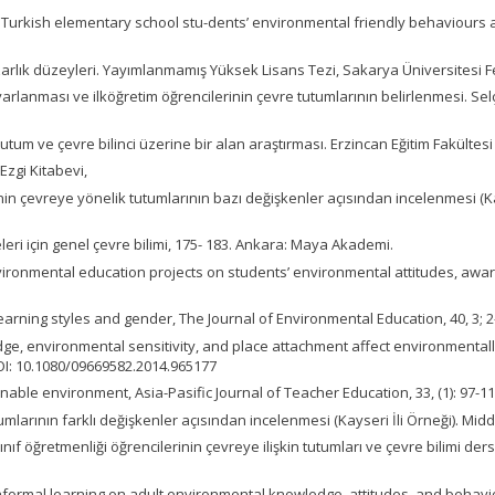
ey on Turkish elementary school stu-dents’ environmental friendly behaviou
azarlık düzeyleri. Yayımlanmamış Yüksek Lisans Tezi, Sakarya Üniversitesi Fe
uyarlanması ve ilköğretim öğrencilerinin çevre tutumlarının belirlenmesi. Sel
tutum ve çevre bilinci üzerine bir alan araştırması. Erzincan Eğitim Fakültesi D
Ezgi Kitabevi,
inin çevreye yönelik tutumlarının bazı değişkenler açısından incelenmesi (Ka
lteleri için genel çevre bilimi, 175- 183. Ankara: Maya Akademi.
nvironmental education projects on students’ environmental attitudes, awa
 learning styles and gender, The Journal of Environmental Education, 40, 3; 2
ge, environmental sensitivity, and place attachment affect environmental
DOI: 10.1080/09669582.2014.965177
inable environment, Asia-Pasific Journal of Teacher Education, 33, (1): 97-11
tumlarının farklı değişkenler açısından incelenmesi (Kayseri İli Örneği). Mid
ınıf öğretmenliği öğrencilerinin çevreye ilişkin tutumları ve çevre bilimi der
 ınformal learning on adult environmental knowledge, attitudes, and behavi