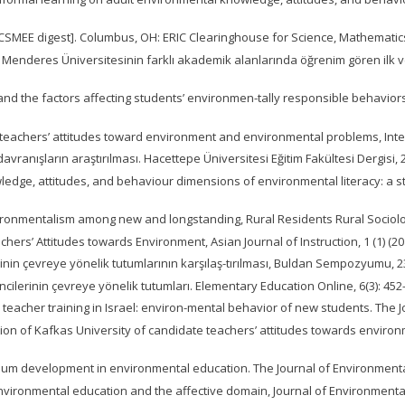
[ERIC/CSMEE digest]. Columbus, OH: ERIC Clearinghouse for Science, Mathemat
nan Menderes Üniversitesinin farklı akademik alanlarında öğrenim gören ilk v
 and the factors affecting students’ environmen-tally responsible behavior
ol teachers’ attitudes toward environment and environmental problems, Inte
vranışların araştırılması. Hacettepe Üniversitesi Eğitim Fakültesi Dergisi, 2
owledge, attitudes, and behaviour dimensions of environmental literacy: a 
nvironmentalism among new and longstanding, Rural Residents Rural Sociolog
hers’ Attitudes towards Environment, Asian Journal of Instruction, 1 (1) (201
lerinin çevreye yönelik tutumlarının karşılaş-tırılması, Buldan Sempozyumu, 
encilerinin çevreye yönelik tutumları. Elementary Education Online, 6(3): 452
in teacher training in Israel: environ-mental behavior of new students. The J
tion of Kafkas University of candidate teachers’ attitudes towards enviro
iculum development in environmental education. The Journal of Environmental
Environmental education and the affective domain, Journal of Environmental 