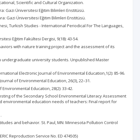
ational, Scientific and Cultural Organization.
 Gazi Üniversitesi Eğitim Bilimleri Enstitüsü.
: Gazi Üniversitesi Eğitim Bilimleri Enstitüsü.
mesi, Turkish Studies - International Periodical For The Languages,
itesi Eğitim Fakültesi Dergisi, 9(18): 43-54.
aviors with nature training project and the assessment of its
 in undergraduate university students. Unpublished Master
ernational Electronic Journal of Environmental Education,1(2): 85-96.
Journal of Environmental Education, 26(3), 22–31.
of Environmental Education, 28(2): 33-42.
ld testing of the Secondary School Environmental Literacy Assessment
nd environmental education needs of teachers: Final report for
.
titudes and behavior. St. Paul, MN: Minnesota Pollution Control
(ERIC Reproduction Service No. ED 474505)