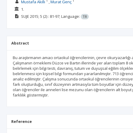
1
1
Mustafa Akıllı
Murat Genç
1.
SUJE
2015; 5
(2)
: 81-97;
Language:
TR
Abstract
Bu araştırmanın amacı ortaokul öğrencilerinin, çevre okuryazarlığı a
Çalışmanın örneklemi Düzce ve Bartın illerinde yer alan toplam 8 oku
belirlemek için bilgi testi, davranış, tutum ve duyuşsal eğilim ölçekle
belirlenmesi için kişisel bilgi formundan yararlanılmıştır. 713 öğre
analiz edilmiştir. Çalışma sonucunda ortaokul öğrencilerinin cinsiye
fark oluşturduğu, sınıf düzeyinin artmasıyla tüm boyutlar için düzeyl
olan öğrenciler ile anneleri lise mezunu olan öğrencilerin alt boy
farklılık göstermiştir.
Reference