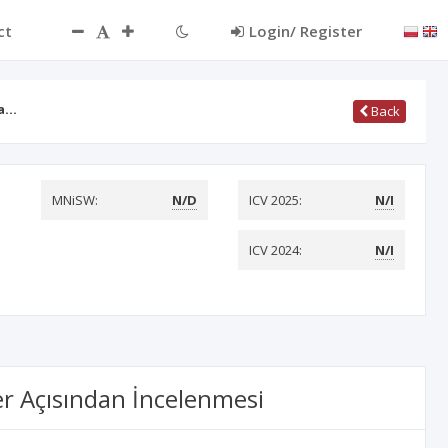
ct
Login/ Register
la…
Back
MNiSW:
N/D
ICV 2025:
N/I
ICV 2024:
N/I
er Açısından İncelenmesi