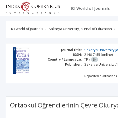
ICI World of Journals
ICI World of Journals
Sakarya University Journal of Education
Journal title:
Sakarya University J
ISSN:
2146-7455
(online)
Country / Language:
TR
/
EN
Publisher:
Sakarya University / 
Deposited publications:
Ortaokul Öğrencilerinin Çevre Okuryaz