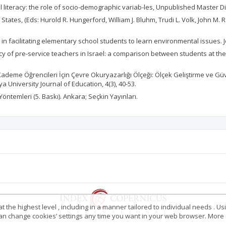
al literacy: the role of socio-demographic variab-les, Unpublished Master D
ed States, (Eds: Hurold R. Hungerford, William J. Bluhm, Trudi L. Volk, John M
n facilitating elementary school students to learn environmental issues. J
racy of pre-service teachers in Israel: a comparison between students at th
m II. Kademe Öğrencileri İçin Çevre Okuryazarlığı Ölçeği: Ölçek Geliştirme ve 
 University Journal of Education, 4(3), 40-53.
 Yöntemleri (5. Baskı). Ankara; Seçkin Yayınları.
 the highest level , including in a manner tailored to individual needs . Us
 can change cookies’ settings any time you want in your web browser. More d